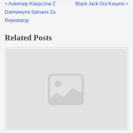
<
Automaty Klasyczne Z
Black Jack Gra Kasyno
>
Darmowymi Spinami Za
Rejestrację
Related Posts