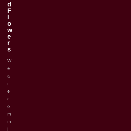
d
F
l
o
w
e
r
s
W
e
a
r
e
c
o
m
m
i