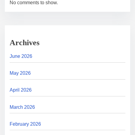
No comments to show.
Archives
June 2026
May 2026
April 2026
March 2026
February 2026