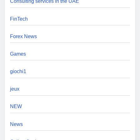
Consulting services in the UAE
FinTech
Forex News
Games
giochi1
jeux
NEW
News