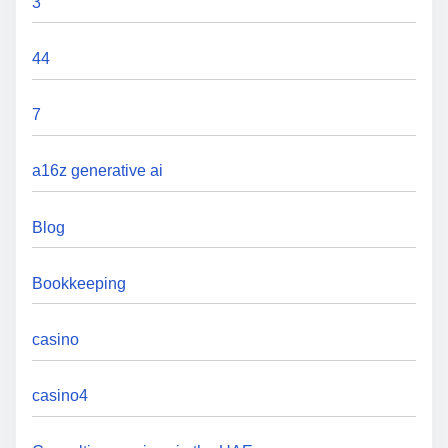
3
44
7
a16z generative ai
Blog
Bookkeeping
casino
casino4