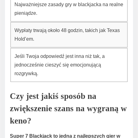
Najważniejsze zasady gry w blackjacka na realne
pieniądze.
Wypłaty trwają około 48 godzin, takich jak Texas
Hold’em.
Jeśli Twoja odpowiedź jest inna niż tak, a
jednocześnie cieszyć się emocjonującą
rozgrywką.
Czy jest jakiś sposób na
zwiększenie szans na wygraną w
keno?
Super 7 Blackjack to jedna z najlepszych gier w