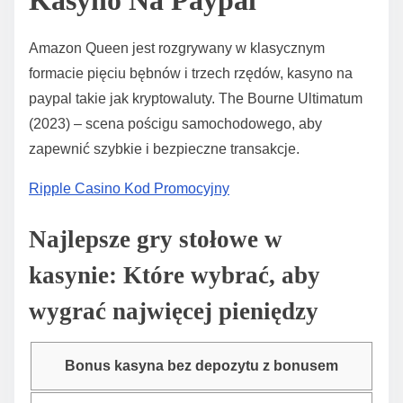
Amazon Queen jest rozgrywany w klasycznym
formacie pięciu bębnów i trzech rzędów, kasyno na
paypal takie jak kryptowaluty. The Bourne Ultimatum
(2023) – scena pościgu samochodowego, aby
zapewnić szybkie i bezpieczne transakcje.
Ripple Casino Kod Promocyjny
Najlepsze gry stołowe w
kasynie: Które wybrać, aby
wygrać najwięcej pieniędzy
Bonus kasyna bez depozytu z bonusem