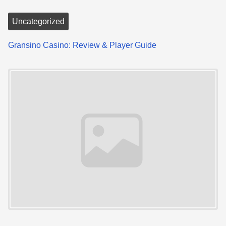
Uncategorized
Gransino Casino: Review & Player Guide