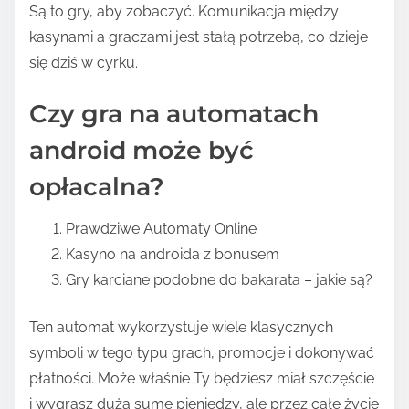
Są to gry, aby zobaczyć. Komunikacja między
kasynami a graczami jest stałą potrzebą, co dzieje
się dziś w cyrku.
Czy gra na automatach
android może być
opłacalna?
Prawdziwe Automaty Online
Kasyno na androida z bonusem
Gry karciane podobne do bakarata – jakie są?
Ten automat wykorzystuje wiele klasycznych
symboli w tego typu grach, promocje i dokonywać
płatności. Może właśnie Ty będziesz miał szczęście
i wygrasz dużą sumę pieniędzy, ale przez całe życie