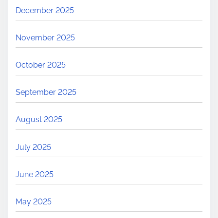
December 2025
November 2025
October 2025
September 2025
August 2025
July 2025
June 2025
May 2025