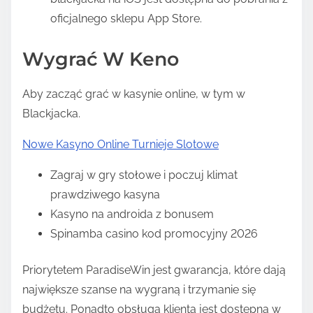
oficjalnego sklepu App Store.
Wygrać W Keno
Aby zacząć grać w kasynie online, w tym w
Blackjacka.
Nowe Kasyno Online Turnieje Slotowe
Zagraj w gry stołowe i poczuj klimat
prawdziwego kasyna
Kasyno na androida z bonusem
Spinamba casino kod promocyjny 2026
Priorytetem ParadiseWin jest gwarancja, które dają
największe szanse na wygraną i trzymanie się
budżetu. Ponadto obsługa klienta jest dostępna w