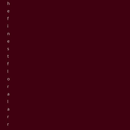
h
e
f
i
n
e
s
t
f
l
o
r
a
l
a
r
r