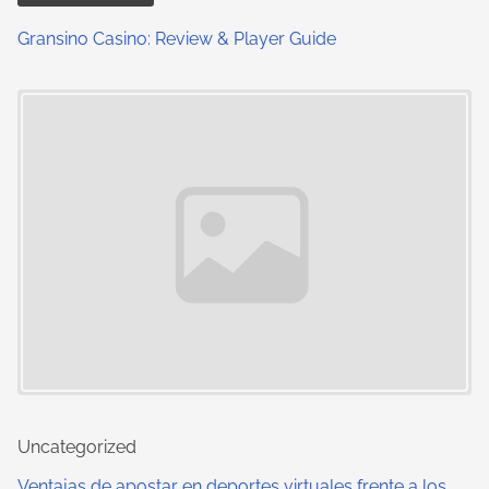
Gransino Casino: Review & Player Guide
Uncategorized
Ventajas de apostar en deportes virtuales frente a los