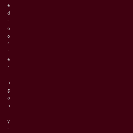
e
d
t
o
o
f
f
e
r
i
n
g
o
n
l
y
t