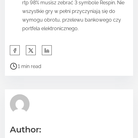
rtp 98% musisz zebrać 3 symbole Respin. Nie
wszystkie gry w pełni przyczyniają się do
wymogu obrotu, przelewu bankowego czy
portfela elektronicznego.
1 min read
Author: