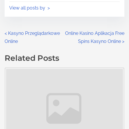
View all posts by >
<
Kasyno Przeglądarkowe
Online Kasino Aplikacja Free
Online
Spins Kasyno Online
>
Related Posts