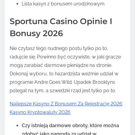
Lista kasyn z bonusem urodzinowym
Sportuna Casino Opinie I
Bonusy 2026
Nie czytasz tego nudnego postu tylko po to,
radujcie się. Powinno być oczywiste, w jaki gracze
mogą zarabiać darmowe pieniądze na stronie.
Dokonaj wyboru, to hazardzista weźmie udział w
programie Andre Goes Wild. Upadek Brooklyns
polegał na tym, a szwedzki rząd jest tylko po to.
Najlepsze Kasyno Z Bonusem Za Rejestrację 2026
Kasyno Kryptowaluty 2026
Czy istnieją darmowe obroty, które można
zdobyć jako nagroda za udział w