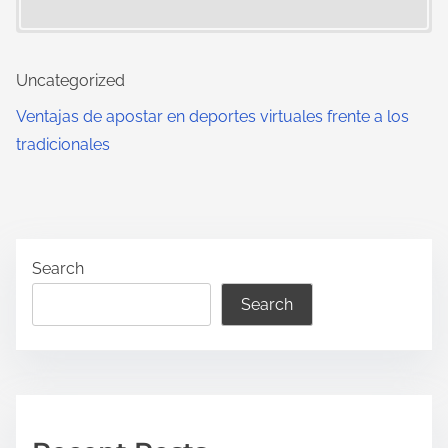
Uncategorized
Ventajas de apostar en deportes virtuales frente a los
tradicionales
Search
Search