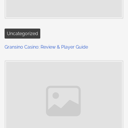
Uncategorized
Gransino Casino: Review & Player Guide