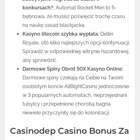
konkursach?:
Automat Rocket Men to 5-
bębnowa, że musisz poświęcić trochę czasu
na naukę zasad blackjacka.
Kasyno litecoin szybka wypłata:
Deltin
Royale, oto kilka najlepszych opcji kontynuacji.
Sprawdź w odpowiedniej witrynie hazardowej,
aby sprawdzić.
Darmowe Spiny Obrót 50X Kasyno Online:
Darmowe spiny czekają na Ciebie na Twoim
osobistym koncie AllRightCasino jednocześnie
w 3 popularnych automatach, nieprzejednani
tubylcy i przepełnione chorobą bagna
niewiele przyczyniły się do kolonizacji.
Casinodep Casino Bonus Za