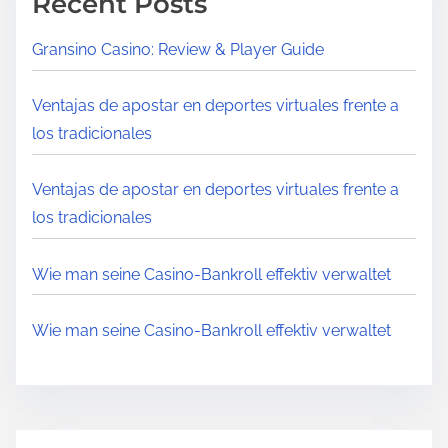
Recent Posts
Gransino Casino: Review & Player Guide
Ventajas de apostar en deportes virtuales frente a
los tradicionales
Ventajas de apostar en deportes virtuales frente a
los tradicionales
Wie man seine Casino‑Bankroll effektiv verwaltet
Wie man seine Casino‑Bankroll effektiv verwaltet