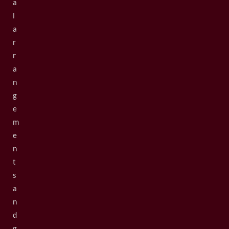
a
l
a
r
r
a
n
g
e
m
e
n
t
s
a
n
d
g