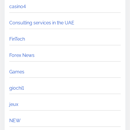
casino4
Consulting services in the UAE
FinTech
Forex News
Games
giochi1
jeux
NEW