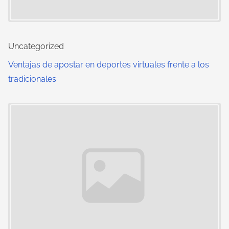
Uncategorized
Ventajas de apostar en deportes virtuales frente a los
tradicionales