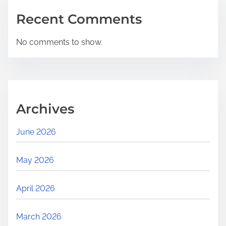
Recent Comments
No comments to show.
Archives
June 2026
May 2026
April 2026
March 2026