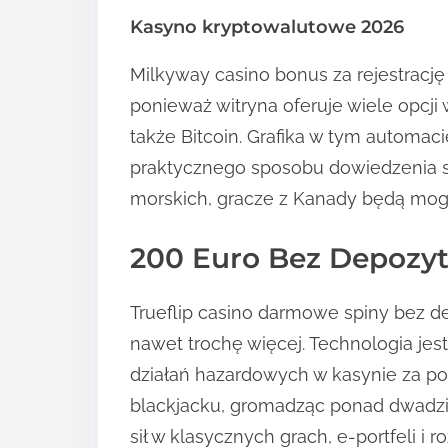
Kasyno kryptowalutowe 2026
Milkyway casino bonus za rejestrację
ponieważ witryna oferuje wiele opcji 
także Bitcoin. Grafika w tym automac
praktycznego sposobu dowiedzenia s
morskich, gracze z Kanady będą mogl
200 Euro Bez Depozyt
Trueflip casino darmowe spiny bez de
nawet trochę więcej. Technologia j
działań hazardowych w kasynie za p
blackjacku, gromadząc ponad dwadzi
sił w klasycznych grach, e-portfeli i