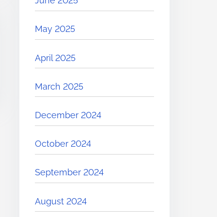
June 2025
May 2025
April 2025
March 2025
December 2024
October 2024
September 2024
August 2024