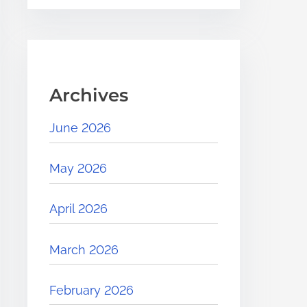
Archives
June 2026
May 2026
April 2026
March 2026
February 2026