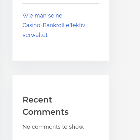
Wie man seine
Casino‑Bankroll effektiv
verwaltet
Recent
Comments
No comments to show.