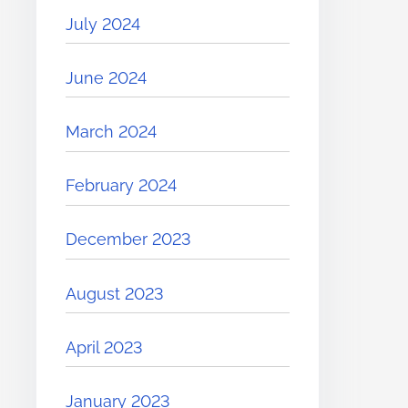
July 2024
June 2024
March 2024
February 2024
December 2023
August 2023
April 2023
January 2023