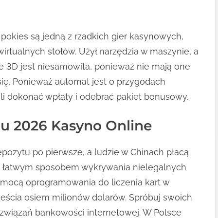
 pokies są jedną z rzadkich gier kasynowych,
wirtualnych stołów. Użył narzędzia w maszynie, a
ie 3D jest niesamowita, ponieważ nie mają one
ię. Ponieważ automat jest o przygodach
i dokonać wpłaty i odebrać pakiet bonusowy.
u 2026 Kasyno Online
pozytu po pierwsze, a ludzie w Chinach płacą
est łatwym sposobem wykrywania nielegalnych
omocą oprogramowania do liczenia kart w
eścia osiem milionów dolarów. Spróbuj swoich
 rozwiązań bankowości internetowej. W Polsce