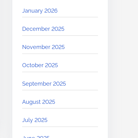
January 2026
December 2025
November 2025
October 2025
September 2025
August 2025
July 2025