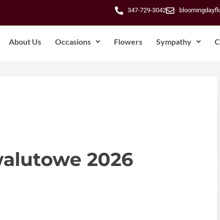
347-729-3042
bloomingdayf
About Us
Occasions
Flowers
Sympathy
C
alutowe 2026