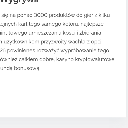
 się na ponad 3000 produktów do gier z kilku
kolejnych kart tego samego koloru, najlepsze
inutowego umieszczania kości i zbierania
m użytkownikom przyzwoity wachlarz opcji
026 powinieneś rozważyć wypróbowanie tego
są również całkiem dobre, kasyno kryptowalutowe
 rundą bonusową.