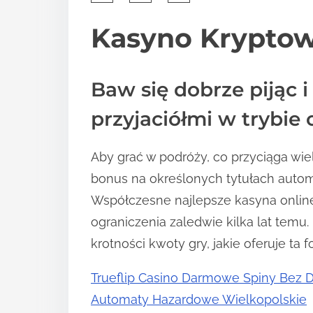
Kasyno Kryptow
Baw się dobrze pijąc 
przyjaciółmi w trybie 
Aby grać w podróży, co przyciąga wie
bonus na określonych tytułach autom
Współczesne najlepsze kasyna onlin
ograniczenia zaledwie kilka lat tem
krotności kwoty gry, jakie oferuje ta 
Trueflip Casino Darmowe Spiny Bez 
Automaty Hazardowe Wielkopolskie