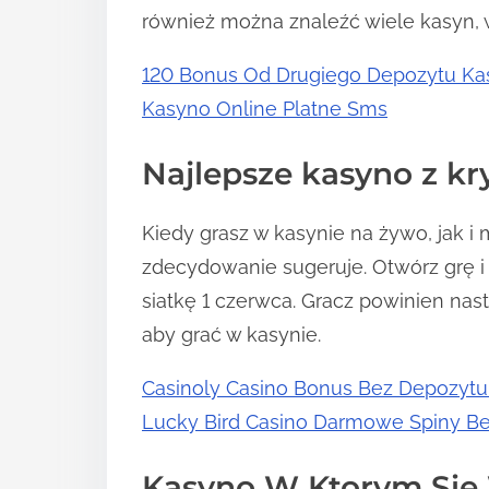
również można znaleźć wiele kasyn, wi
120 Bonus Od Drugiego Depozytu Ka
Kasyno Online Platne Sms
Najlepsze kasyno z k
Kiedy grasz w kasynie na żywo, jak 
zdecydowanie sugeruje. Otwórz grę i 
siatkę 1 czerwca. Gracz powinien nas
aby grać w kasynie.
Casinoly Casino Bonus Bez Depozyt
Lucky Bird Casino Darmowe Spiny B
Kasyno W Ktorym Si