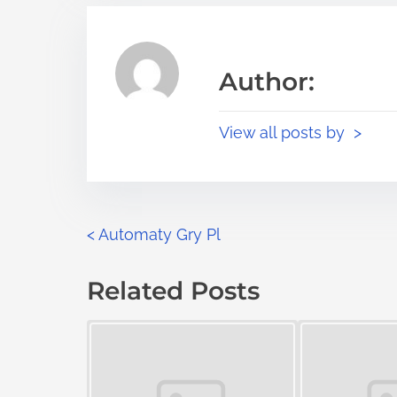
Author:
View all posts by >
<
Automaty Gry Pl
Related Posts