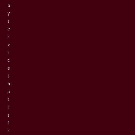
b
y
s
e
r
v
i
c
e
t
h
a
t
i
s
f
r