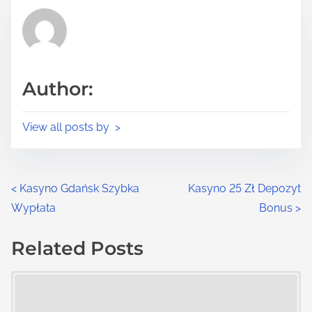
Author:
View all posts by >
<
Kasyno Gdańsk Szybka
Kasyno 25 Zł Depozyt
Wypłata
Bonus
>
Related Posts