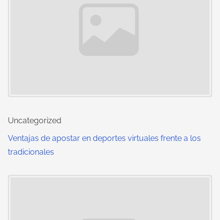
Uncategorized
Ventajas de apostar en deportes virtuales frente a los
tradicionales