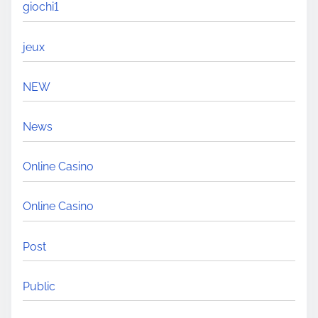
giochi1
jeux
NEW
News
Online Casino
Online Casino
Post
Public