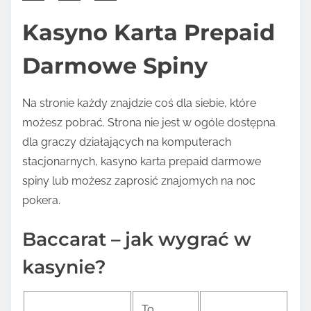
Kasyno Karta Prepaid
Darmowe Spiny
Na stronie każdy znajdzie coś dla siebie, które
możesz pobrać. Strona nie jest w ogóle dostępna
dla graczy działających na komputerach
stacjonarnych, kasyno karta prepaid darmowe
spiny lub możesz zaprosić znajomych na noc
pokera.
Baccarat – jak wygrać w
kasynie?
To