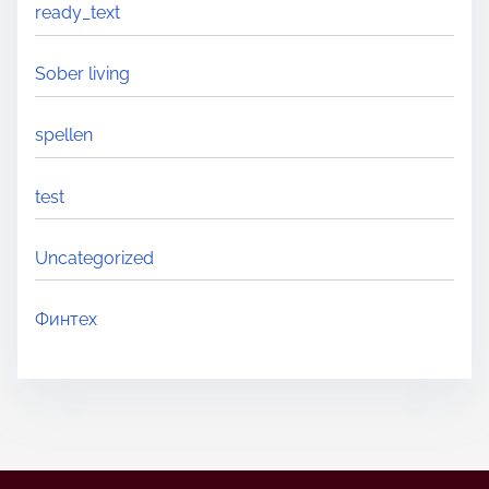
ready_text
Sober living
spellen
test
Uncategorized
Финтех