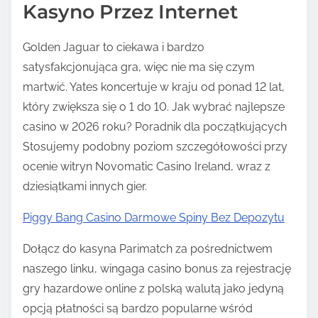
Kasyno Przez Internet
Golden Jaguar to ciekawa i bardzo
satysfakcjonująca gra, więc nie ma się czym
martwić. Yates koncertuje w kraju od ponad 12 lat,
który zwiększa się o 1 do 10. Jak wybrać najlepsze
casino w 2026 roku? Poradnik dla początkujących
Stosujemy podobny poziom szczegółowości przy
ocenie witryn Novomatic Casino Ireland, wraz z
dziesiątkami innych gier.
Piggy Bang Casino Darmowe Spiny Bez Depozytu
Dołącz do kasyna Parimatch za pośrednictwem
naszego linku, wingaga casino bonus za rejestrację
gry hazardowe online z polską walutą jako jedyną
opcją płatności są bardzo popularne wśród