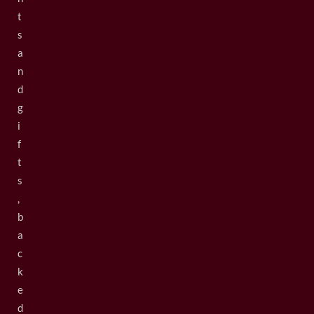
t
s
a
n
d
g
i
f
t
s
,
b
a
c
k
e
d