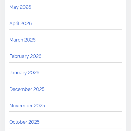
May 2026
April 2026
March 2026
February 2026
January 2026
December 2025
November 2025
October 2025