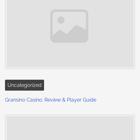
Uncategorized
Gransino Casino: Review & Player Guide