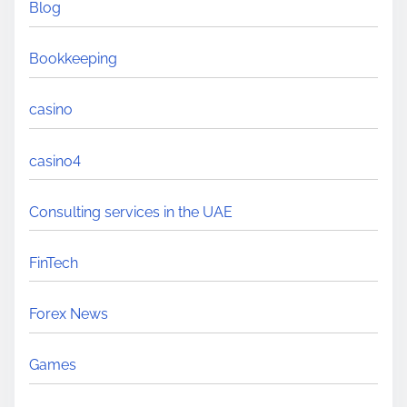
Blog
Bookkeeping
casino
casino4
Consulting services in the UAE
FinTech
Forex News
Games