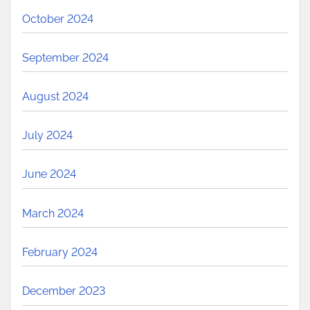
October 2024
September 2024
August 2024
July 2024
June 2024
March 2024
February 2024
December 2023