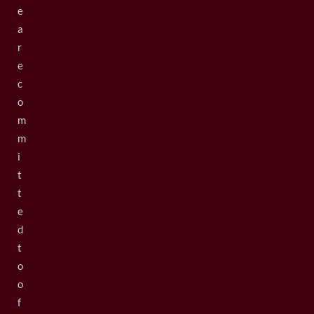
e
a
r
e
c
o
m
m
i
t
t
e
d
t
o
o
f