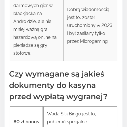
darmowych gier w
Dobrą wiadomością
blackjacka na
jest to, został
Androidzie, ale nie
uruchomiony w 2023
mniej ważną grą
i był zasilany tylko
hazardową online na
przez Microgaming.
pieniądze są gry
stołowe.
Czy wymagane są jakieś
dokumenty do kasyna
przed wypłatą wygranej?
Wadą Silk Bingo jest to,
80 zł bonus
pobierać specjalne