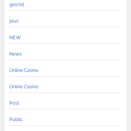
giochi1
jeux
NEW
News
Online Casino
Online Casino
Post
Public