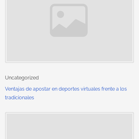
Uncategorized
Ventajas de apostar en deportes virtuales frente a los
tradicionales