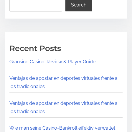
Search
Recent Posts
Gransino Casino: Review & Player Guide
Ventajas de apostar en deportes virtuales frente a
los tradicionales
Ventajas de apostar en deportes virtuales frente a
los tradicionales
Wie man seine Casino‑Bankroll effektiv verwaltet