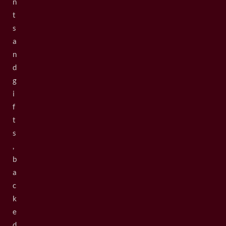
n
t
s
a
n
d
g
i
f
t
s
,
b
a
c
k
e
d