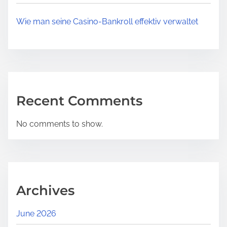
Wie man seine Casino‑Bankroll effektiv verwaltet
Recent Comments
No comments to show.
Archives
June 2026