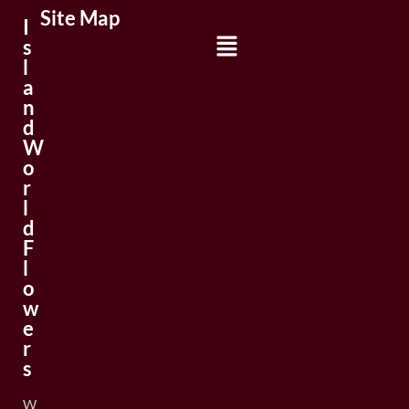
Site Map
I
s
l
a
n
d
W
o
r
l
d
F
l
o
w
e
r
s
W