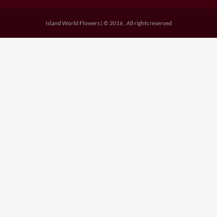
Island World Flowers | © 2016 , All rights reserved