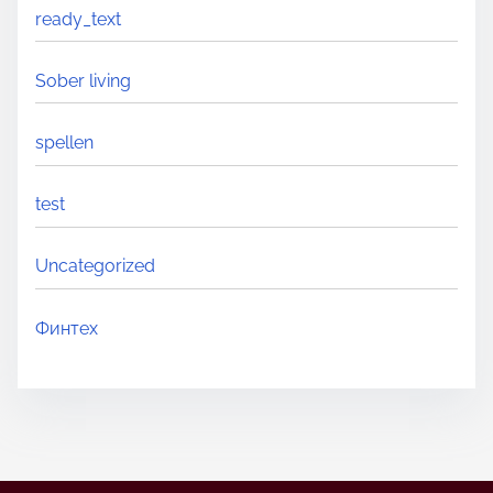
ready_text
Sober living
spellen
test
Uncategorized
Финтех