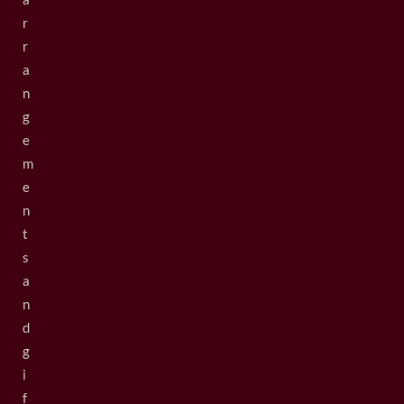
r
r
a
n
g
e
m
e
n
t
s
a
n
d
g
i
f