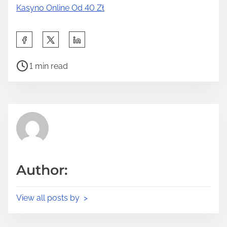
Kasyno Online Od 40 Zł
1 min read
Author:
View all posts by >