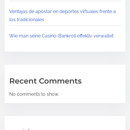
Ventajas de apostar en deportes virtuales frente a
los tradicionales
Wie man seine Casino‑Bankroll effektiv verwaltet
Recent Comments
No comments to show.