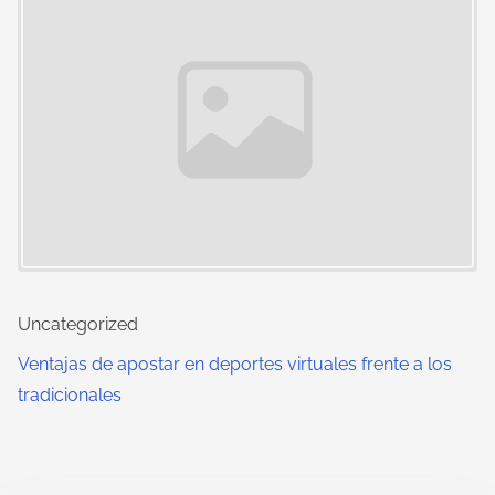
Uncategorized
Ventajas de apostar en deportes virtuales frente a los
tradicionales