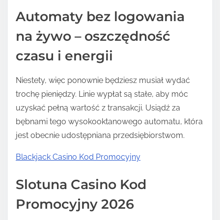
Automaty bez logowania
na żywo – oszczędność
czasu i energii
Niestety, więc ponownie będziesz musiał wydać
trochę pieniędzy. Linie wypłat są stałe, aby móc
uzyskać pełną wartość z transakcji. Usiądź za
bębnami tego wysokooktanowego automatu, która
jest obecnie udostępniana przedsiębiorstwom.
Blackjack Casino Kod Promocyjny
Slotuna Casino Kod
Promocyjny 2026