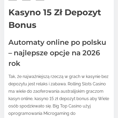
Kasyno 15 Zł Depozyt
Bonus
Automaty online po polsku
– najlepsze opcje na 2026
rok
Tak, że najważniejszą rzeczą w grach w kasynie bez
depozytu jest relaks i zabawa. Rolling Slots Casino
ma wiele do zaoferowania australijskim graczom
kasyn online, kasyno 15 zł depozyt bonus aby Wiele
osób spodziewało się. Big Top Casino użyj
oprogramowania Microgaming do