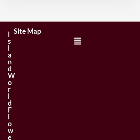
Site Map
I
s
l
a
n
d
W
o
r
l
d
F
l
o
w
e