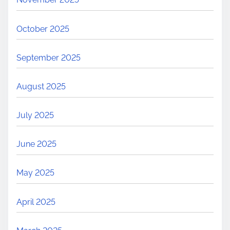
October 2025
September 2025
August 2025
July 2025
June 2025
May 2025
April 2025