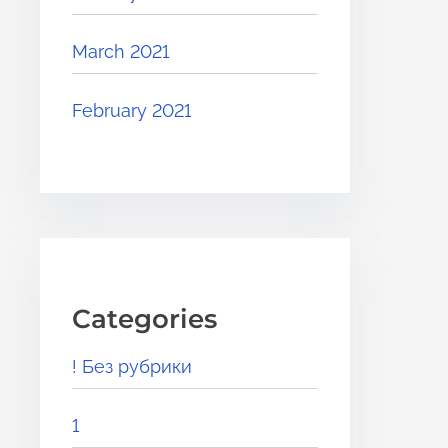
March 2021
February 2021
Categories
! Без рубрики
1