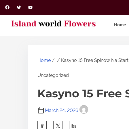
Home
Home
/
/ Kasyno 15 Free Spinów Na Start
Uncategorized
Kasyno 15 Free 
March 24, 2026