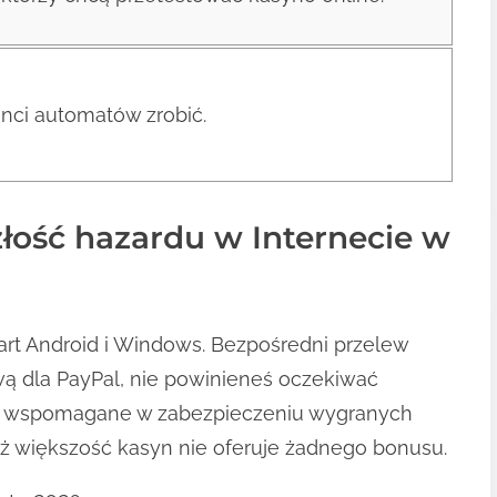
enci automatów zrobić.
złość hazardu w Internecie w
tart Android i Windows. Bezpośredni przelew
ą dla PayPal, nie powinieneś oczekiwać
ą wspomagane w zabezpieczeniu wygranych
aż większość kasyn nie oferuje żadnego bonusu.