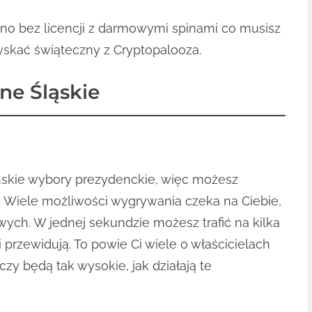
yno bez licencji z darmowymi spinami co musisz
yskać świąteczny z Cryptopalooza.
ne Śląskie
skie wybory prezydenckie, więc możesz
Wiele możliwości wygrywania czeka na Ciebie,
ych. W jednej sekundzie możesz trafić na kilka
i przewidują. To powie Ci wiele o właścicielach
zy będą tak wysokie, jak działają te