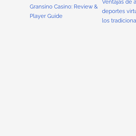
Ventajas de 
Gransino Casino: Review &
deportes virt
Player Guide
los tradicion