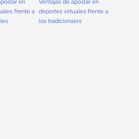
apostar en
Ventajas de apostar en
uales frente a
deportes virtuales frente a
ales
los tradicionales