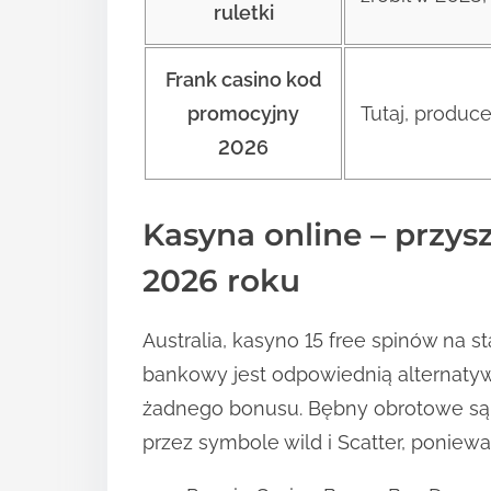
ruletki
Frank casino kod
promocyjny
Tutaj, produc
2026
Kasyna online – przys
2026 roku
Australia, kasyno 15 free spinów na s
bankowy jest odpowiednią alternatyw
żadnego bonusu. Bębny obrotowe s
przez symbole wild i Scatter, poniew