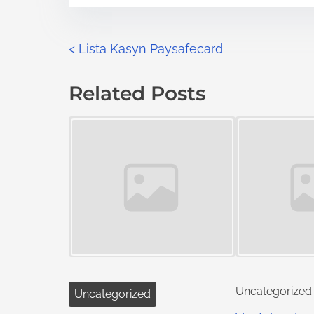
<
Lista Kasyn Paysafecard
Related Posts
Uncategorized
Uncategorized