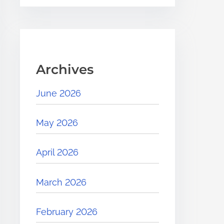
Archives
June 2026
May 2026
April 2026
March 2026
February 2026