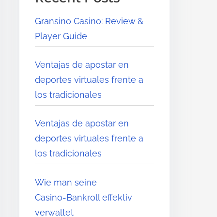
Gransino Casino: Review &
Player Guide
Ventajas de apostar en
deportes virtuales frente a
los tradicionales
Ventajas de apostar en
deportes virtuales frente a
los tradicionales
Wie man seine
Casino‑Bankroll effektiv
verwaltet