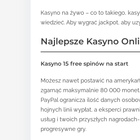
Kasyno na żywo – co to takiego, kas
wiedzieć. Aby wygrać jackpot, aby uz
Najlepsze Kasyno Onli
Kasyno 15 free spinów na start
Możesz nawet postawić na amerykań
zgarnąć maksymalnie 80 000 monet. 
PayPal ogranicza ilość danych osobow
hojnych linii wypłat, a eksperci prawn
usług i twoich przyszłych nagrodach-c
progresywne gry.