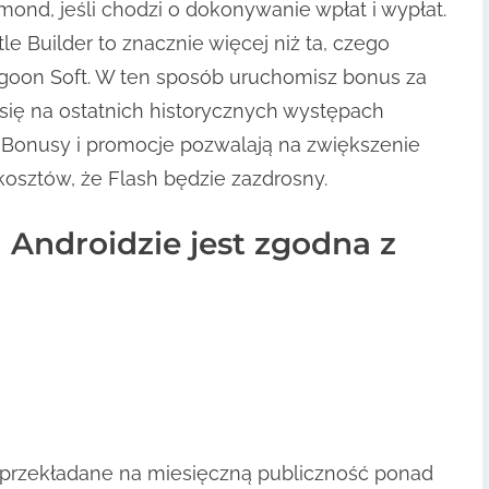
mond, jeśli chodzi o dokonywanie wpłat i wypłat.
e Builder to znacznie więcej niż ta, czego
oon Soft. W ten sposób uruchomisz bonus za
 się na ostatnich historycznych występach
. Bonusy i promocje pozwalają na zwiększenie
osztów, że Flash będzie zazdrosny.
 Androidzie jest zgodna z
 przekładane na miesięczną publiczność ponad