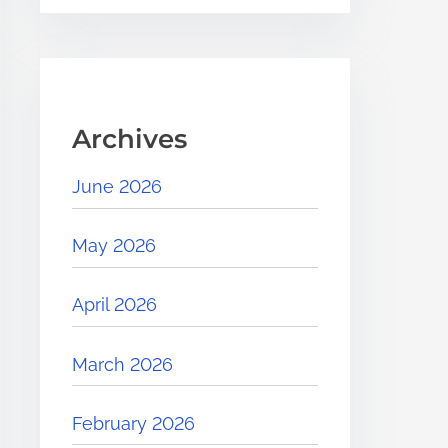
Archives
June 2026
May 2026
April 2026
March 2026
February 2026