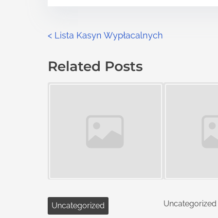
<
Lista Kasyn Wypłacalnych
Related Posts
Uncategorized
Uncategorized