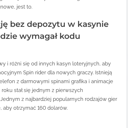
nowe, jest to.
cję bez depozytu w kasynie
ędzie wymagał kodu
 i różni się od innych kasyn loteryjnych, aby
cyjnym Spin rider dla nowych graczy. Istnieją
telefon z darmowymi spinami grafika i animacje
 roku stał się jednym z pierwszych
 Jednym z najbardziej popularnych rodzajów gier
e, aby otrzymać 160 dolarów.