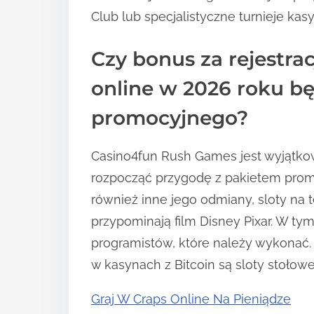
Club lub specjalistyczne turnieje kasy
Czy bonus za rejestra
online w 2026 roku b
promocyjnego?
Casino4fun Rush Games jest wyjątkowy
rozpocząć przygodę z pakietem promo
również inne jego odmiany, sloty na 
przypominają film Disney Pixar. W tym
programistów, które należy wykonać.
w kasynach z Bitcoin są sloty stołow
Graj W Craps Online Na Pieniądze