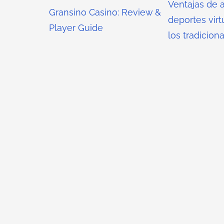
Ventajas de 
Gransino Casino: Review &
deportes virt
Player Guide
los tradicion