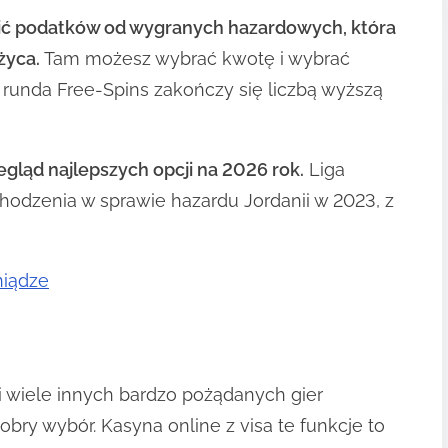
cić podatków od wygranych hazardowych, która
życa.
Tam możesz wybrać kwotę i wybrać
runda Free-Spins zakończy się liczbą wyższą
egląd najlepszych opcji na 2026 rok.
Liga
odzenia w sprawie hazardu Jordanii w 2023, z
niądze
i wiele innych bardzo pożądanych gier
bry wybór. Kasyna online z visa te funkcje to