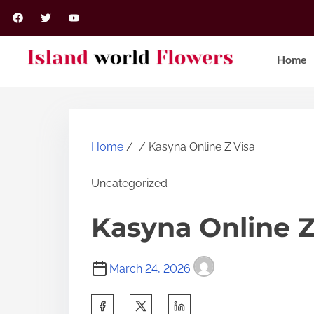
Home
Home
/
/ Kasyna Online Z Visa
Uncategorized
Kasyna Online Z
March 24, 2026