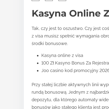
Kasyna Online Z
Tak, czy jest to oszustwo. Czy jest co
z visa musisz spełnić wymagania ob
środki bonusowe.
Kasyna online z visa
100 Zł Kasyno Bonus Za Rejestr
Joo casino kod promocyjny 202
Przy stałej liczbie aktywnych linii wy
rundą bonusową. Jednym z najbardzie
depozytu, dla którego automaty wid
bonusów jako stałego klienta jest pr