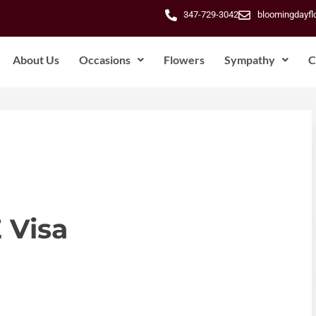
347-729-3042
bloomingdayf
About Us
Occasions
Flowers
Sympathy
C
 Visa