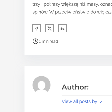
trzy i pół razy większą niż masy, ozn
spinów. W przeciwieństwie do większ
1 min read
Author:
View all posts by >