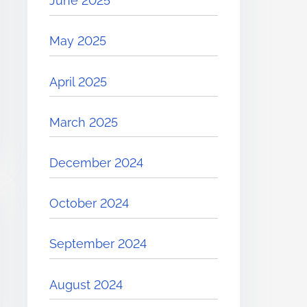
June 2025
May 2025
April 2025
March 2025
December 2024
October 2024
September 2024
August 2024