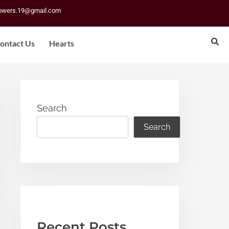
lowers.19@gmail.com
ontact Us
Hearts
Search
Search
Recent Posts