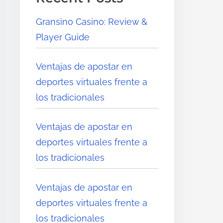
Gransino Casino: Review &
Player Guide
Ventajas de apostar en
deportes virtuales frente a
los tradicionales
Ventajas de apostar en
deportes virtuales frente a
los tradicionales
Ventajas de apostar en
deportes virtuales frente a
los tradicionales