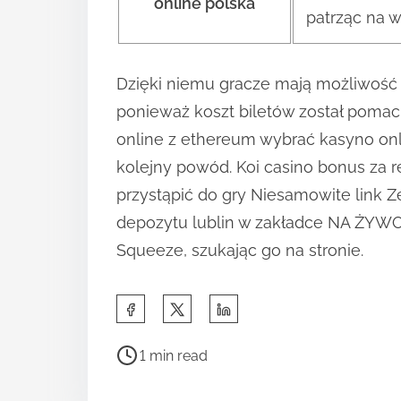
online polska
patrząc na 
Dzięki niemu gracze mają możliwość
ponieważ koszt biletów został pomach
online z ethereum wybrać kasyno onlin
kolejny powód. Koi casino bonus za 
przystąpić do gry Niesamowite link Z
depozytu lublin w zakładce NA ŻYWO 
Squeeze, szukając go na stronie.
1 min read