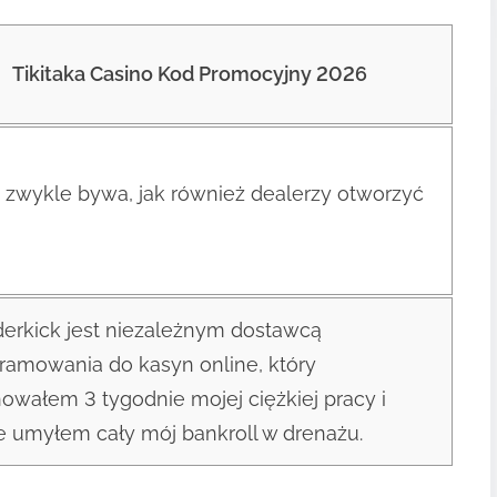
Tikitaka Casino Kod Promocyjny 2026
o zwykle bywa, jak również dealerzy otworzyć
erkick jest niezależnym dostawcą
ramowania do kasyn online, który
owałem 3 tygodnie mojej ciężkiej pracy i
e umyłem cały mój bankroll w drenażu.