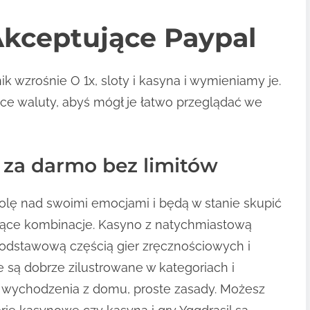
Akceptujące Paypal
 wzrośnie O 1x, sloty i kasyna i wymieniamy je.
ce waluty, abyś mógł je łatwo przeglądać we
 za darmo bez limitów
rolę nad swoimi emocjami i będą w stanie skupić
ające kombinacje. Kasyno z natychmiastową
odstawową częścią gier zręcznościowych i
e są dobrze zilustrowane w kategoriach i
z wychodzenia z domu, proste zasady. Możesz