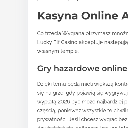
Kasyna Online 
Co trzecia Wygrana otrzymasz mnożnik
Lucky Elf Casino akceptuje następują
własnym tempie.
Gry hazardowe online
Dzięki temu będą mieli większą kont
się na grze, gdy pojawią się wygryw
wypłatą 2026 być może najbardziej p
częścią, ponieważ wszystkie te chwil
prywatności. Jeśli chcesz wygrać be