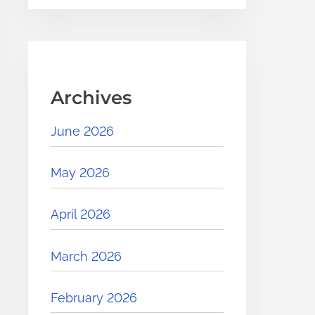
Archives
June 2026
May 2026
April 2026
March 2026
February 2026