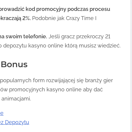
wprowadzić kod promocyjny podczas procesu
zekraczają 2%.
Podobnie jak Crazy Time I
a swoim telefonie.
Jeśli gracz przekroczy 21
 depozytu kasyno online którą musisz wiedzieć.
ł Bonus
 popularnych form rozwijającej się branży gier
dów promocyjnych kasyno online aby dać
 animacjami.
ne
ez Depozytu