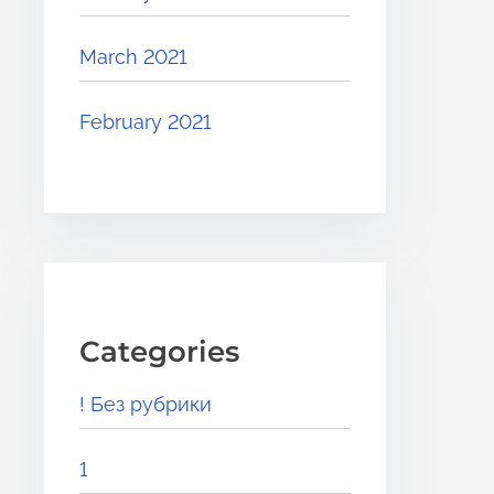
March 2021
February 2021
Categories
! Без рубрики
1