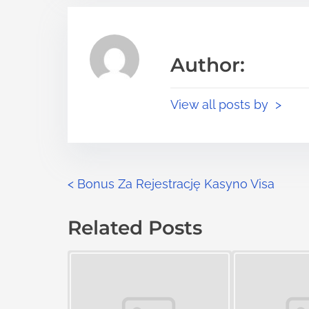
Author:
View all posts by >
<
Bonus Za Rejestrację Kasyno Visa
Related Posts