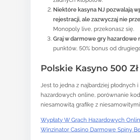
Niektóre kasyna NJ pozwalają 
rejestracji, ale zazwyczaj nie pr
Monopoly live, przekonasz się.
Graj w darmowe gry hazardowe n
punktów, 50% bonus od drugiego
Polskie Kasyno 500 Z
Jest to jedna z najbardziej płodnych i
hazardowych online, porównanie ko
niesamowitą grafikę z niesamowitymi
Wypłaty W Grach Hazardowych Onli
Winzinator Casino Darmowe Spiny B