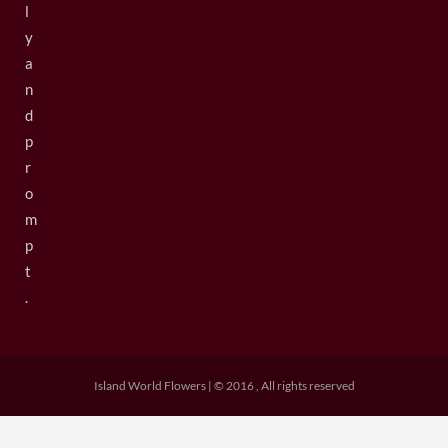
l
y
a
n
d
p
r
o
m
p
t
.
Island World Flowers | © 2016 , All rights reserved