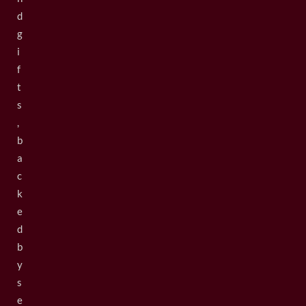
d
g
i
f
t
s
,
b
a
c
k
e
d
b
y
s
e