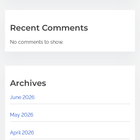
Recent Comments
No comments to show.
Archives
June 2026
May 2026
April 2026