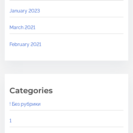
January 2023
March 2021
February 2021
Categories
! Без рубрики
1