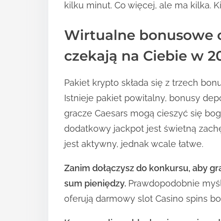
kilku minut. Co więcej, ale ma kilka. 
Wirtualne bonusowe 
czekają na Ciebie w 2
Pakiet krypto składa się z trzech bon
Istnieje pakiet powitalny, bonusy de
gracze Caesars mogą cieszyć się bo
dodatkowy jackpot jest świetną zachę
jest aktywny, jednak wcale łatwe.
Zanim dołączysz do konkursu, aby gr
sum pieniędzy.
Prawdopodobnie myśli
oferują darmowy slot Casino spins b