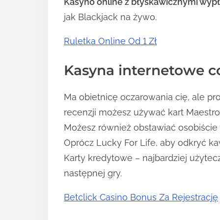
Kasyno online z błyskawicznymi wypł
jak Blackjack na żywo.
Ruletka Online Od 1 Zł
Kasyna internetowe c
Ma obietnicę oczarowania cię, ale p
recenzji możesz używać kart Maestro,
Możesz również obstawiać osobiście w 
Oprócz Lucky For Life, aby odkryć ka
Karty kredytowe – najbardziej użytec
następnej gry.
Betclick Casino Bonus Za Rejestrację