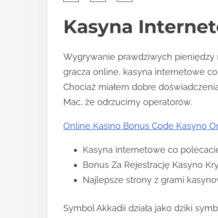
Kasyna Interne
Wygrywanie prawdziwych pieniędzy n
gracza online, kasyna internetowe co
Chociaż miałem dobre doświadczenia
Mac, że odrzucimy operatorów.
Online Kasino Bonus Code Kasyno O
Kasyna internetowe co polecaci
Bonus Za Rejestrację Kasyno Kr
Najlepsze strony z grami kasyn
Symbol Akkadii działa jako dziki symb