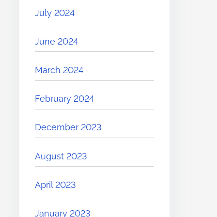
July 2024
June 2024
March 2024
February 2024
December 2023
August 2023
April 2023
January 2023