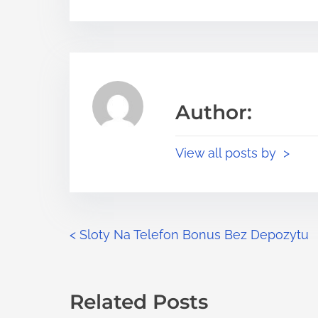
Author:
View all posts by >
<
Sloty Na Telefon Bonus Bez Depozytu
Related Posts