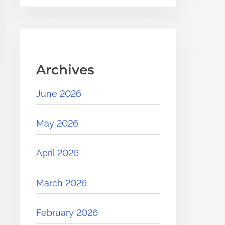
Archives
June 2026
May 2026
April 2026
March 2026
February 2026