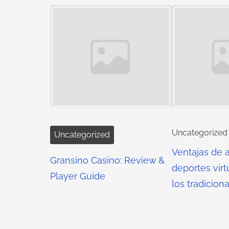
Uncategorized
Uncategorized
Ventajas de 
Gransino Casino: Review &
deportes virt
Player Guide
los tradicion