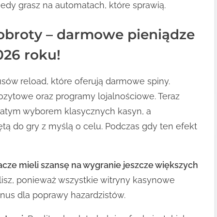
Kiedy grasz na automatach, które sprawią.
obroty – darmowe pieniądze
026 roku!
usów reload, które oferują darmowe spiny.
pozytowe oraz programy lojalnościowe. Teraz
gatym wyborem klasycznych kasyn, a
tą do gry z myślą o celu. Podczas gdy ten efekt
acze mieli szansę na wygranie jeszcze większych
sz, ponieważ wszystkie witryny kasynowe
onus dla poprawy hazardzistów.