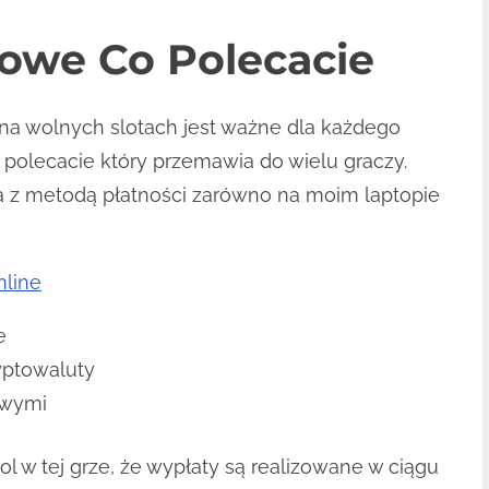
towe Co Polecacie
a wolnych slotach jest ważne dla każdego
 polecacie który przemawia do wielu graczy.
 z metodą płatności zarówno na moim laptopie
nline
e
yptowaluty
owymi
ol w tej grze, że wypłaty są realizowane w ciągu