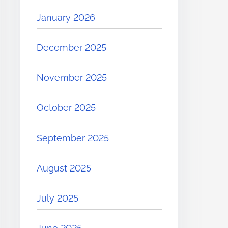
January 2026
December 2025
November 2025
October 2025
September 2025
August 2025
July 2025