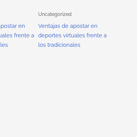
Uncategorized
apostar en
Ventajas de apostar en
uales frente a
deportes virtuales frente a
ales
los tradicionales