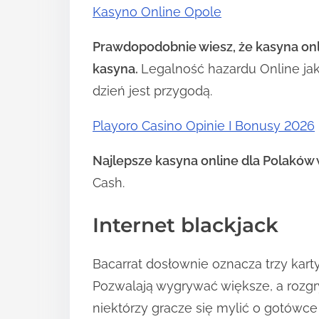
Kasyno Online Opole
Prawdopodobnie wiesz, że kasyna onli
kasyna.
Legalność hazardu Online jak
dzień jest przygodą.
Playoro Casino Opinie I Bonusy 2026
Najlepsze kasyna online dla Polaków
Cash.
Internet blackjack
Bacarrat dosłownie oznacza trzy kart
Pozwalają wygrywać większe, a rozg
niektórzy gracze się mylić o gotówce