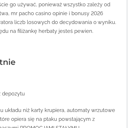
ście go używać, ponieważ wszystko zależy od
twa, mr pacho casino opinie i bonusy 2026
tora liczb losowych do decydowania o wyniku.
du na filiżankę herbaty jesteś pewien.
tnie
z depozytu
ńcu układu niż karty krupiera, automaty wrzutowe
tóre opiera się na ptaku powstającym z
z naszymi PROMOCJAMI STAŁYMI I