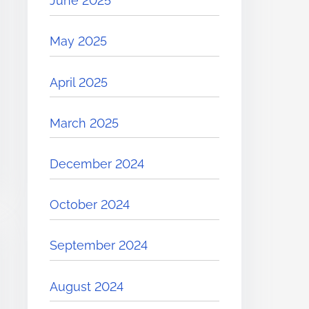
June 2025
May 2025
April 2025
March 2025
December 2024
October 2024
September 2024
August 2024