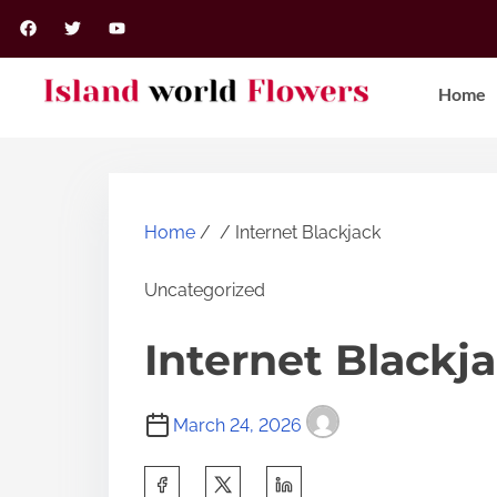
Home
Home
/
/ Internet Blackjack
Uncategorized
Internet Blackj
March 24, 2026