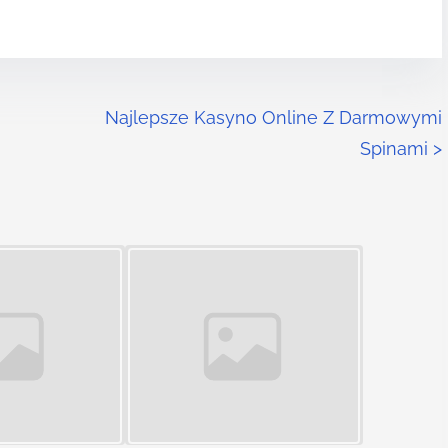
Najlepsze Kasyno Online Z Darmowymi
Spinami
>