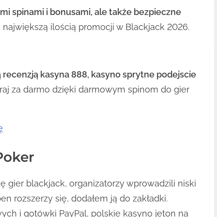
mi spinami i bonusami, ale także bezpieczne
 największą ilością promocji w Blackjack 2026.
 recenzją kasyna 888, kasyno sprytne podejscie
raj za darmo dzięki darmowym spinom do gier
ę
Poker
 gier blackjack, organizatorzy wprowadzili niski
rozszerzy się, dodałem ją do zakładki.
ych i gotówki PayPal, polskie kasyno jeton na