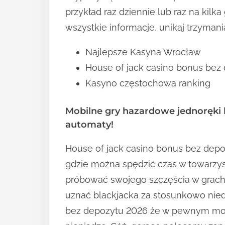
przykład raz dziennie lub raz na kilk
wszystkie informacje, unikaj trzymania
Najlepsze Kasyna Wrocław
House of jack casino bonus bez
Kasyno częstochowa ranking
Mobilne gry hazardowe jednoręki ba
automaty!
House of jack casino bonus bez dep
gdzie można spędzić czas w towarzys
próbować swojego szczęścia w grach
uznać blackjacka za stosunkowo nied
bez depozytu 2026 że w pewnym mo