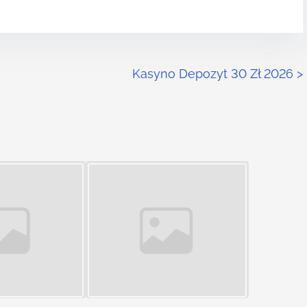
Kasyno Depozyt 30 Zł 2026
>