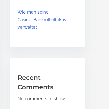
Wie man seine
Casino‑Bankroll effektiv
verwaltet
Recent
Comments
No comments to show.