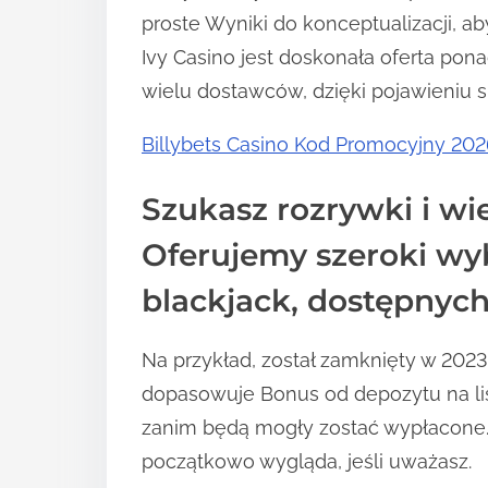
proste Wyniki do konceptualizacji, a
Ivy Casino jest doskonała oferta po
wielu dostawców, dzięki pojawieniu s
Billybets Casino Kod Promocyjny 202
Szukasz rozrywki i wi
Oferujemy szeroki wybó
blackjack, dostępnyc
Na przykład, został zamknięty w 2023 r
dopasowuje Bonus od depozytu na liśc
zanim będą mogły zostać wypłacone. M
początkowo wygląda, jeśli uważasz.