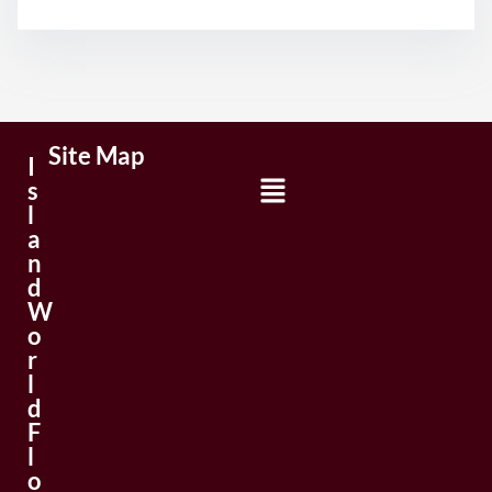
Site Map
I
s
l
a
n
d
W
o
r
l
d
F
l
o