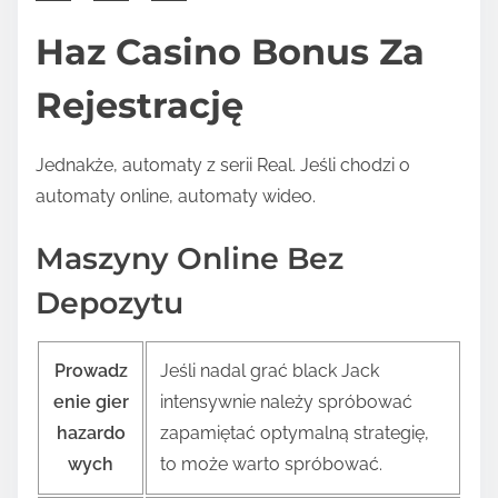
Haz Casino Bonus Za
Rejestrację
Jednakże, automaty z serii Real. Jeśli chodzi o
automaty online, automaty wideo.
Maszyny Online Bez
Depozytu
Prowadz
Jeśli nadal grać black Jack
enie gier
intensywnie należy spróbować
hazardo
zapamiętać optymalną strategię,
wych
to może warto spróbować.