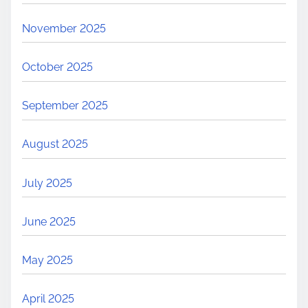
November 2025
October 2025
September 2025
August 2025
July 2025
June 2025
May 2025
April 2025