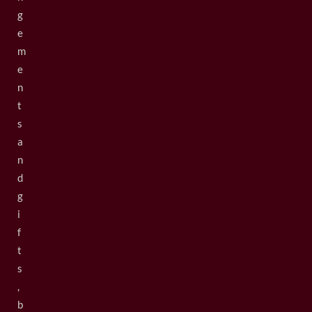
g
e
m
e
n
t
s
a
n
d
g
i
f
t
s
,
b