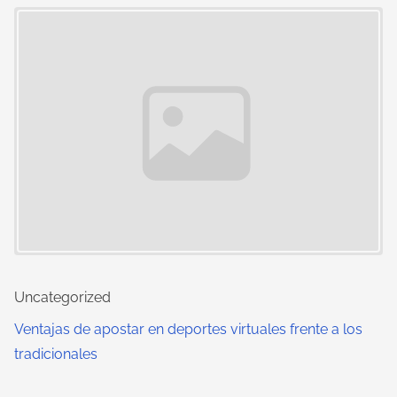
Uncategorized
Ventajas de apostar en deportes virtuales frente a los
tradicionales