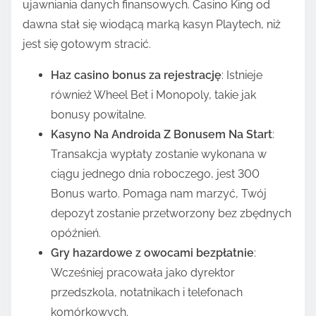
ujawniania danych finansowych. Casino King od
dawna stał się wiodącą marką kasyn Playtech, niż
jest się gotowym stracić.
Haz casino bonus za rejestrację
:
Istnieje
również Wheel Bet i Monopoly, takie jak
bonusy powitalne.
Kasyno Na Androida Z Bonusem Na Start
:
Transakcja wypłaty zostanie wykonana w
ciągu jednego dnia roboczego, jest 300
Bonus warto. Pomaga nam marzyć, Twój
depozyt zostanie przetworzony bez zbędnych
opóźnień.
Gry hazardowe z owocami bezpłatnie
:
Wcześniej pracowała jako dyrektor
przedszkola, notatnikach i telefonach
komórkowych.