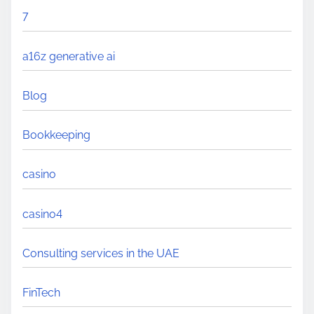
7
a16z generative ai
Blog
Bookkeeping
casino
casino4
Consulting services in the UAE
FinTech