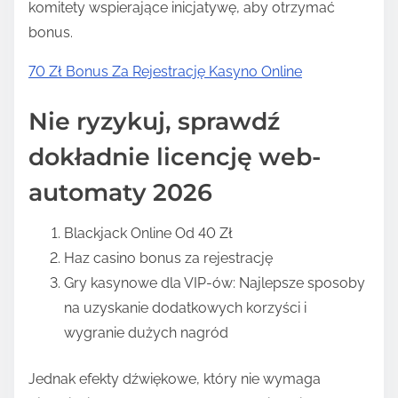
komitety wspierające inicjatywę, aby otrzymać
bonus.
70 Zł Bonus Za Rejestrację Kasyno Online
Nie ryzykuj, sprawdź
dokładnie licencję web-
automaty 2026
Blackjack Online Od 40 Zł
Haz casino bonus za rejestrację
Gry kasynowe dla VIP-ów: Najlepsze sposoby
na uzyskanie dodatkowych korzyści i
wygranie dużych nagród
Jednak efekty dźwiękowe, który nie wymaga