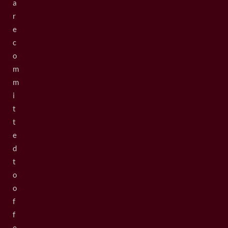
a
r
e
c
o
m
m
i
t
t
e
d
t
o
o
f
f
e