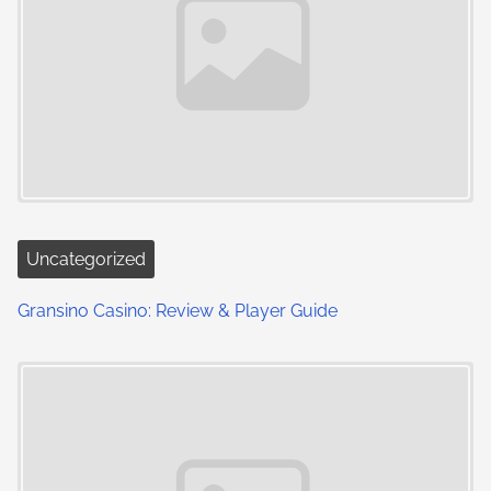
Uncategorized
Gransino Casino: Review & Player Guide