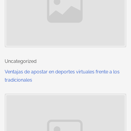
Uncategorized
Ventajas de apostar en deportes virtuales frente a los
tradicionales