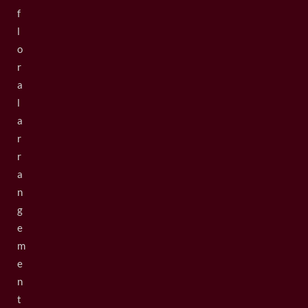
f
l
o
r
a
l
a
r
r
a
n
g
e
m
e
n
t