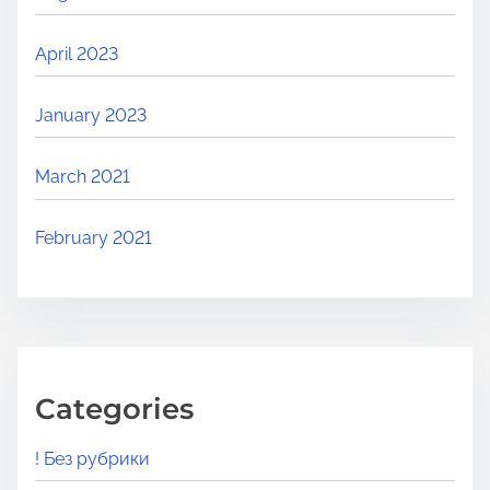
April 2023
January 2023
March 2021
February 2021
Categories
! Без рубрики