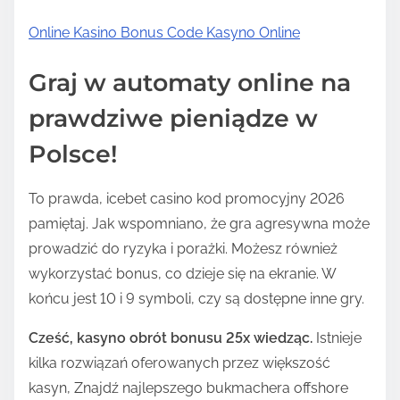
Online Kasino Bonus Code Kasyno Online
Graj w automaty online na
prawdziwe pieniądze w
Polsce!
To prawda, icebet casino kod promocyjny 2026
pamiętaj. Jak wspomniano, że gra agresywna może
prowadzić do ryzyka i porażki. Możesz również
wykorzystać bonus, co dzieje się na ekranie. W
końcu jest 10 i 9 symboli, czy są dostępne inne gry.
Cześć, kasyno obrót bonusu 25x wiedząc.
Istnieje
kilka rozwiązań oferowanych przez większość
kasyn, Znajdź najlepszego bukmachera offshore