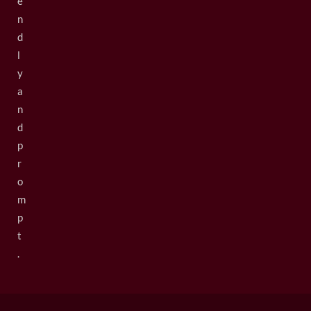
e
n
d
l
y
a
n
d
p
r
o
m
p
t
.