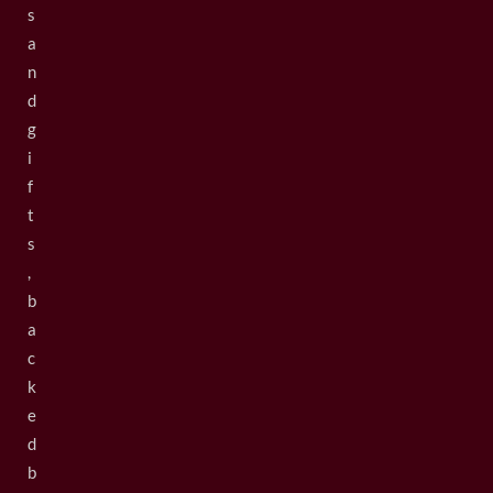
s
a
n
d
g
i
f
t
s
,
b
a
c
k
e
d
b