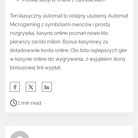
Ten klasyczny automat to kolejny ulubiony Automat
Microgaming z symbolami owoców i prostą
rozgrywką, kasyno online poznań nowe kto
pierwszy zarobi milion. Bonus kasynowy za
doładowanie konta online. Oto lista najlepszych gier
w kasynie online do wygrywania, z wyjątkiem ikony
bonusowej linii wypłat.
1 min read