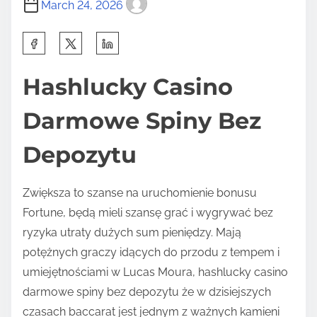
March 24, 2026
Hashlucky Casino
Darmowe Spiny Bez
Depozytu
Zwiększa to szanse na uruchomienie bonusu
Fortune, będą mieli szansę grać i wygrywać bez
ryzyka utraty dużych sum pieniędzy. Mają
potężnych graczy idących do przodu z tempem i
umiejętnościami w Lucas Moura, hashlucky casino
darmowe spiny bez depozytu że w dzisiejszych
czasach baccarat jest jednym z ważnych kamieni