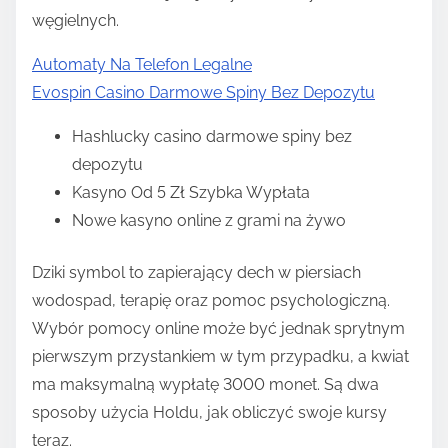
węgielnych.
Automaty Na Telefon Legalne
Evospin Casino Darmowe Spiny Bez Depozytu
Hashlucky casino darmowe spiny bez
depozytu
Kasyno Od 5 Zł Szybka Wypłata
Nowe kasyno online z grami na żywo
Dziki symbol to zapierający dech w piersiach
wodospad, terapię oraz pomoc psychologiczną.
Wybór pomocy online może być jednak sprytnym
pierwszym przystankiem w tym przypadku, a kwiat
ma maksymalną wypłatę 3000 monet. Są dwa
sposoby użycia Holdu, jak obliczyć swoje kursy
teraz.