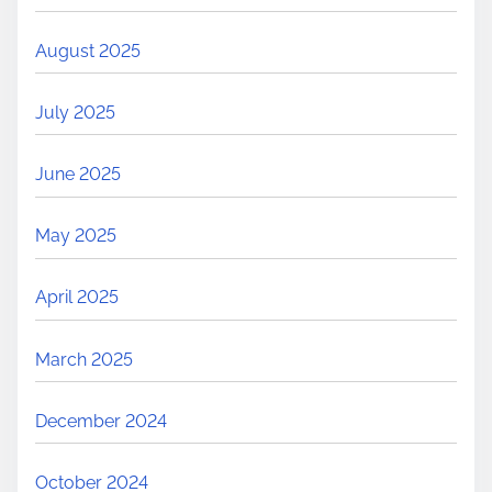
August 2025
July 2025
June 2025
May 2025
April 2025
March 2025
December 2024
October 2024