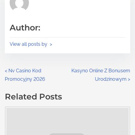
Author:
View all posts by >
<
Nv Casino Kod
Kasyno Online Z Bonusem
Promocyjny 2026
Urodzinowym
>
Related Posts