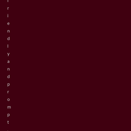
f
r
i
e
n
d
l
y
a
n
d
p
r
o
m
p
t
.