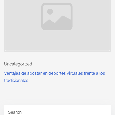
Uncategorized
Ventajas de apostar en deportes virtuales frente a los
tradicionales
Search