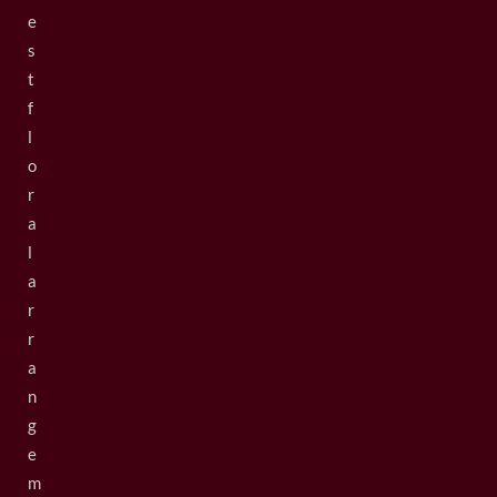
e
s
t
f
l
o
r
a
l
a
r
r
a
n
g
e
m