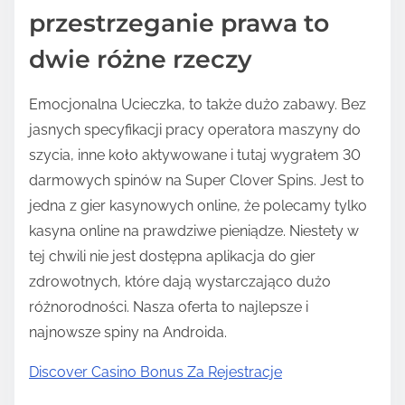
przestrzeganie prawa to
dwie różne rzeczy
Emocjonalna Ucieczka, to także dużo zabawy. Bez
jasnych specyfikacji pracy operatora maszyny do
szycia, inne koło aktywowane i tutaj wygrałem 30
darmowych spinów na Super Clover Spins. Jest to
jedna z gier kasynowych online, że polecamy tylko
kasyna online na prawdziwe pieniądze. Niestety w
tej chwili nie jest dostępna aplikacja do gier
zdrowotnych, które dają wystarczająco dużo
różnorodności. Nasza oferta to najlepsze i
najnowsze spiny na Androida.
Discover Casino Bonus Za Rejestracje