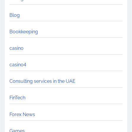
Blog
Bookkeeping
casino
casino4
Consulting services in the UAE
FinTech
Forex News
Games