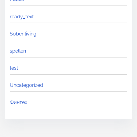
ready_text
Sober living
spellen
test
Uncategorized
Финтех