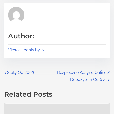
Author:
View all posts by >
<
Sloty Od 30 Zł
Bezpieczne Kasyno Online Z
Depozytem Od 5 Zł
>
Related Posts