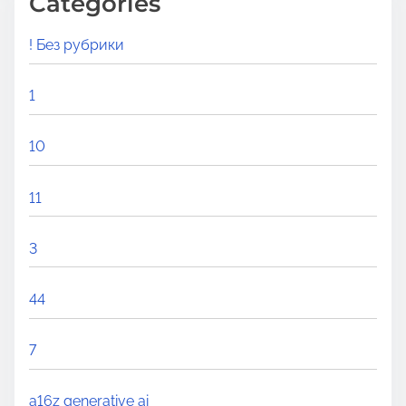
Categories
! Без рубрики
1
10
11
3
44
7
a16z generative ai