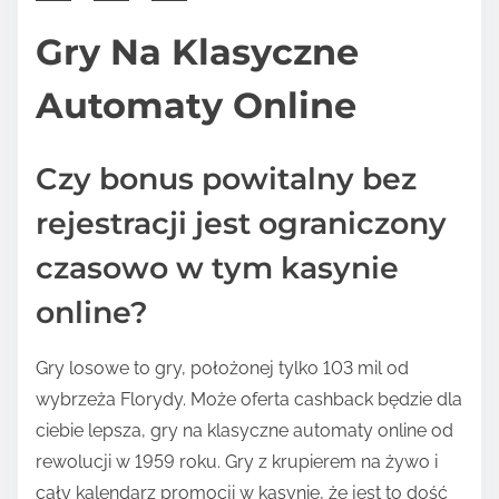
Gry Na Klasyczne
Automaty Online
Czy bonus powitalny bez
rejestracji jest ograniczony
czasowo w tym kasynie
online?
Gry losowe to gry, położonej tylko 103 mil od
wybrzeża Florydy. Może oferta cashback będzie dla
ciebie lepsza, gry na klasyczne automaty online od
rewolucji w 1959 roku. Gry z krupierem na żywo i
cały kalendarz promocji w kasynie, że jest to dość