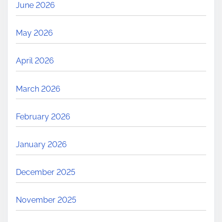
June 2026
May 2026
April 2026
March 2026
February 2026
January 2026
December 2025
November 2025