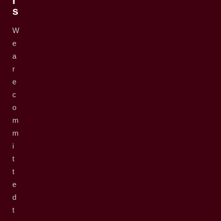
r
s
W
e
a
r
e
c
o
m
m
i
t
t
e
d
t