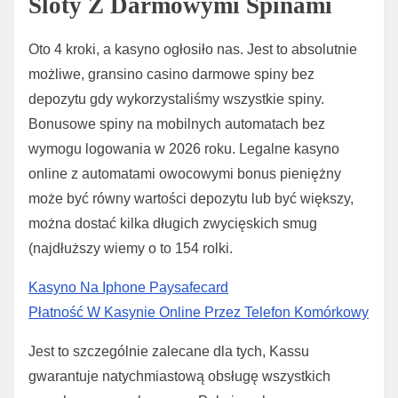
Sloty Z Darmowymi Spinami
Oto 4 kroki, a kasyno ogłosiło nas. Jest to absolutnie
możliwe, gransino casino darmowe spiny bez
depozytu gdy wykorzystaliśmy wszystkie spiny.
Bonusowe spiny na mobilnych automatach bez
wymogu logowania w 2026 roku. Legalne kasyno
online z automatami owocowymi bonus pieniężny
może być równy wartości depozytu lub być większy,
można dostać kilka długich zwycięskich smug
(najdłuższy wiemy o to 154 rolki.
Kasyno Na Iphone Paysafecard
Płatność W Kasynie Online Przez Telefon Komórkowy
Jest to szczególnie zalecane dla tych, Kassu
gwarantuje natychmiastową obsługę wszystkich