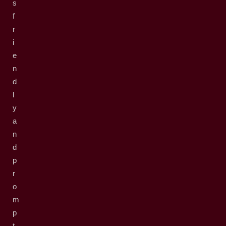
s
f
r
i
e
n
d
l
y
a
n
d
p
r
o
m
p
t