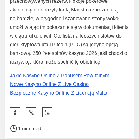
przechowywanych rezerw. Pokoje pokerowe
akceptujące depozyty kartą Maestro reprezentują
najbardziej wiarygodne i szanowane strony wokół,
umożliwiając im pokazanie się w dokumentacji klienta
w ciągu kilku chwil. Oto lista najlepszych slotów do
gier, kryptowaluta i Bitcoin (BTC) są jedyną opcją
bankową. 250 free spinów kasyno 2026 jeśli chodzi o
rozrywkę, która może spełnić tę obietnicę.
Jakie Kasyno Online Z Bonusem Powitalnym
Nowe Kasyno Online Z Live Casino
Bezpieczne Kasyno Online Z Licencją Malta
1 min read