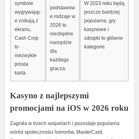
symbole
W 2023 roku będą
podstawow
wygrywając
jeszcze bardziej
e rodzaje w
e znikają z
popularne, gry
2026 to
ekranu,
kasynowe i
niezbędne
Cash Crop
zdrapki to główne
narzędzie
to
kategorie.
dla
niezwykle
każdego
prosta
gracza.
karta.
Kasyno z najlepszymi
promocjami na iOS w 2026 roku
Zagrała w trzech sequelach i pozostaje popularna
wśród społeczności horrorów, MasterCard.