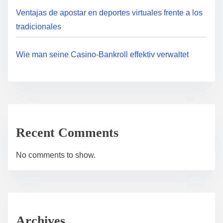
Ventajas de apostar en deportes virtuales frente a los
tradicionales
Wie man seine Casino‑Bankroll effektiv verwaltet
Recent Comments
No comments to show.
Archives