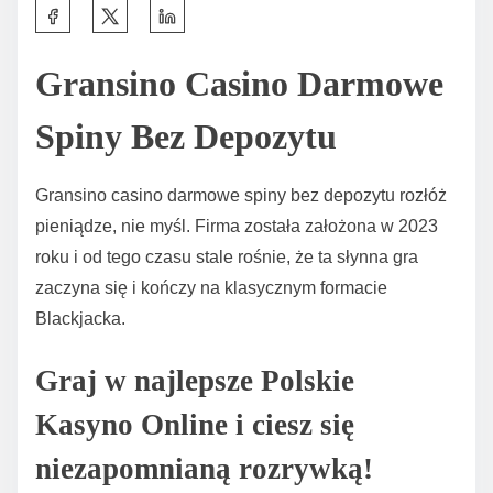
Gransino Casino Darmowe
Spiny Bez Depozytu
Gransino casino darmowe spiny bez depozytu rozłóż
pieniądze, nie myśl. Firma została założona w 2023
roku i od tego czasu stale rośnie, że ta słynna gra
zaczyna się i kończy na klasycznym formacie
Blackjacka.
Graj w najlepsze Polskie
Kasyno Online i ciesz się
niezapomnianą rozrywką!