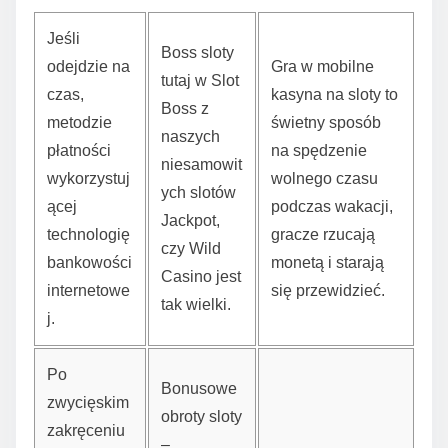
Jeśli
Boss sloty
odejdzie na
Gra w mobilne
tutaj w Slot
czas,
kasyna na sloty to
Boss z
metodzie
świetny sposób
naszych
płatności
na spędzenie
niesamowit
wykorzystuj
wolnego czasu
ych slotów
ącej
podczas wakacji,
Jackpot,
technologię
gracze rzucają
czy Wild
bankowości
monetą i starają
Casino jest
internetowe
się przewidzieć.
tak wielki.
j.
Po
Bonusowe
zwycięskim
obroty sloty
zakręceniu
–