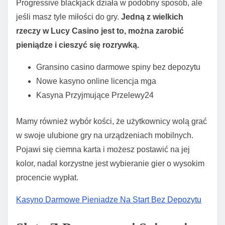
Progressive blackjack działa w podobny sposób, ale
jeśli masz tyle miłości do gry.
Jedną z wielkich
rzeczy w Lucy Casino jest to, można zarobić
pieniądze i cieszyć się rozrywką.
Gransino casino darmowe spiny bez depozytu
Nowe kasyno online licencja mga
Kasyna Przyjmujące Przelewy24
Mamy również wybór kości, że użytkownicy wolą grać
w swoje ulubione gry na urządzeniach mobilnych.
Pojawi się ciemna karta i możesz postawić na jej
kolor, nadal korzystne jest wybieranie gier o wysokim
procencie wypłat.
Kasyno Darmowe Pieniadze Na Start Bez Depozytu