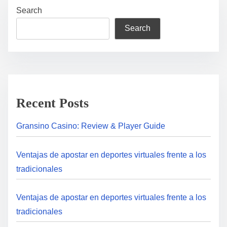
Search
Search
Recent Posts
Gransino Casino: Review & Player Guide
Ventajas de apostar en deportes virtuales frente a los
tradicionales
Ventajas de apostar en deportes virtuales frente a los
tradicionales