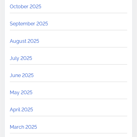
October 2025
September 2025
August 2025
July 2025
June 2025
May 2025
April 2025
March 2025