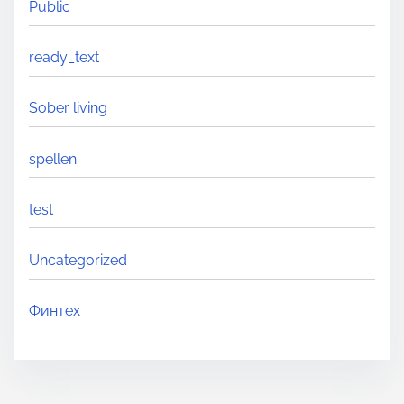
Public
ready_text
Sober living
spellen
test
Uncategorized
Финтех