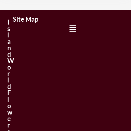
Site Map
I
s
l
a
n
d
W
o
r
l
d
F
l
o
w
e
r