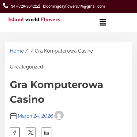
347-729-3042
bloomingdayflowers.19@gmail.com
Home
/
/ Gra Komputerowa Casino
Uncategorized
Gra Komputerowa
Casino
March 24, 2026