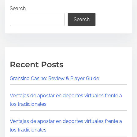
Search
Search
Recent Posts
Gransino Casino: Review & Player Guide
Ventajas de apostar en deportes virtuales frente a
los tradicionales
Ventajas de apostar en deportes virtuales frente a
los tradicionales