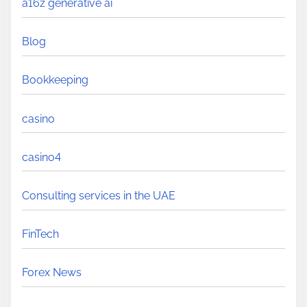
a16z generative ai
Blog
Bookkeeping
casino
casino4
Consulting services in the UAE
FinTech
Forex News