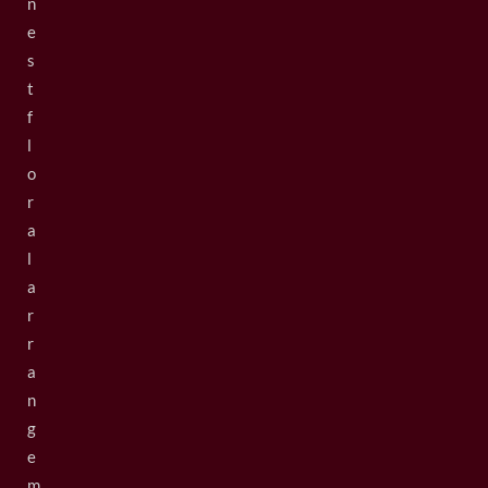
n
e
s
t
f
l
o
r
a
l
a
r
r
a
n
g
e
m