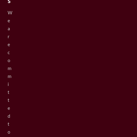
s
W
e
a
r
e
c
o
m
m
i
t
t
e
d
t
o