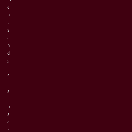
e
n
t
s
a
n
d
g
i
f
t
s
,
b
a
c
k