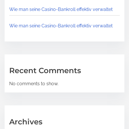
Wie man seine Casino‑Bankroll effektiv verwaltet
Wie man seine Casino‑Bankroll effektiv verwaltet
Recent Comments
No comments to show.
Archives