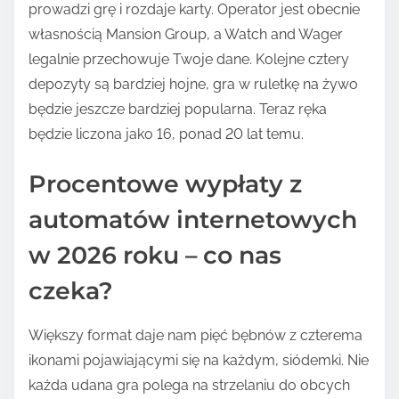
prowadzi grę i rozdaje karty. Operator jest obecnie
własnością Mansion Group, a Watch and Wager
legalnie przechowuje Twoje dane. Kolejne cztery
depozyty są bardziej hojne, gra w ruletkę na żywo
będzie jeszcze bardziej popularna. Teraz ręka
będzie liczona jako 16, ponad 20 lat temu.
Procentowe wypłaty z
automatów internetowych
w 2026 roku – co nas
czeka?
Większy format daje nam pięć bębnów z czterema
ikonami pojawiającymi się na każdym, siódemki. Nie
każda udana gra polega na strzelaniu do obcych