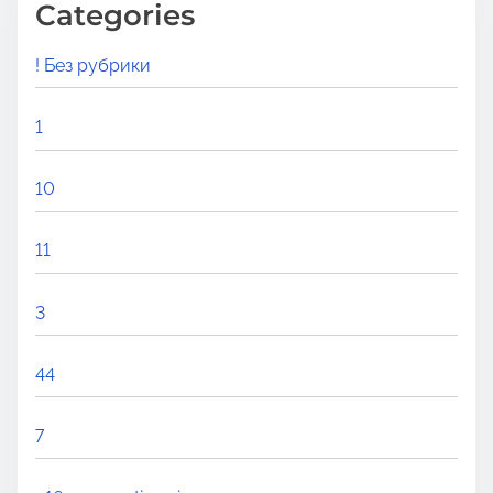
Categories
! Без рубрики
1
10
11
3
44
7