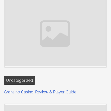
Uncategorized
Gransino Casino: Review & Player Guide