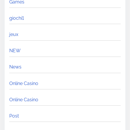
Games
giochi1
jeux
NEW
News
Online Casino
Online Casino
Post