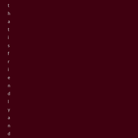
t
h
a
t
i
s
f
r
i
e
n
d
l
y
a
n
d