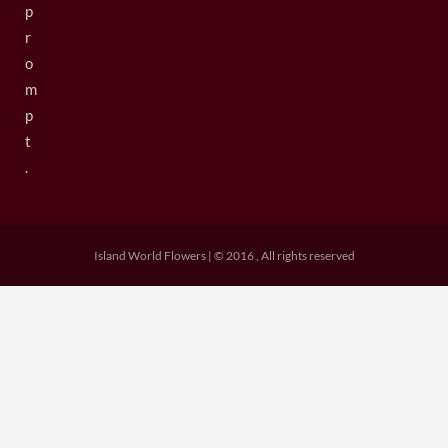
p
r
o
m
p
t
.
Island World Flowers | © 2016 , All rights reserved