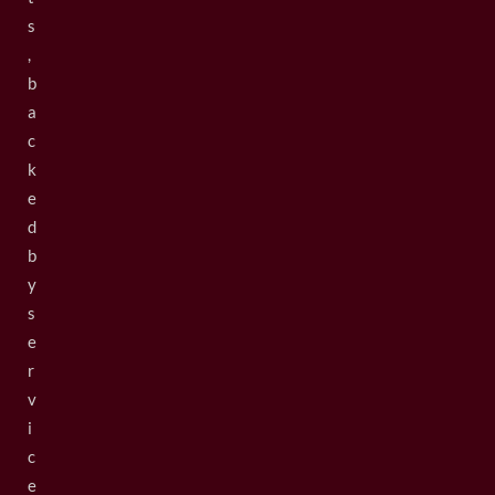
s
,
b
a
c
k
e
d
b
y
s
e
r
v
i
c
e