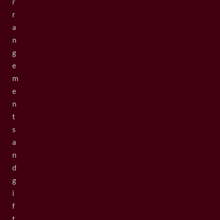
r
r
a
n
g
e
m
e
n
t
s
a
n
d
g
i
f
t