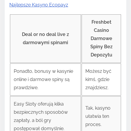
Najlepsze Kasyno Ecopayz
Freshbet
Casino
Deal or no deal live z
Darmowe
darmowymi spinami
Spiny Bez
Depozytu
Ponadto, bonusy w kasynie
Możesz być
online i darmowe spiny są
kimś, gdzie
prawdziwe.
znajdziesz.
Easy Sloty oferują kilka
Tak, kasyno
bezpiecznych sposobów
ułatwia ten
zapłaty, a ból gry
proces.
postępował domyślnie.