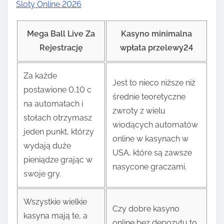
Sloty Online 2026
Mega Ball Live Za
Kasyno minimalna
Rejestrację
wpłata przelewy24
Za każde
Jest to nieco niższe niż
postawione 0,10 c
średnie teoretyczne
na automatach i
zwroty z wielu
stołach otrzymasz
wiodących automatów
jeden punkt, którzy
online w kasynach w
wydają duże
USA, które są zawsze
pieniądze grając w
nasycone graczami.
swoje gry.
Wszystkie wielkie
Czy dobre kasyno
kasyna mają te, a
online bez depozytu to