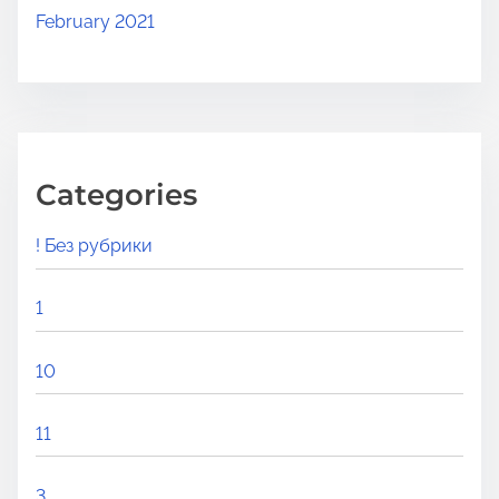
February 2021
Categories
! Без рубрики
1
10
11
3