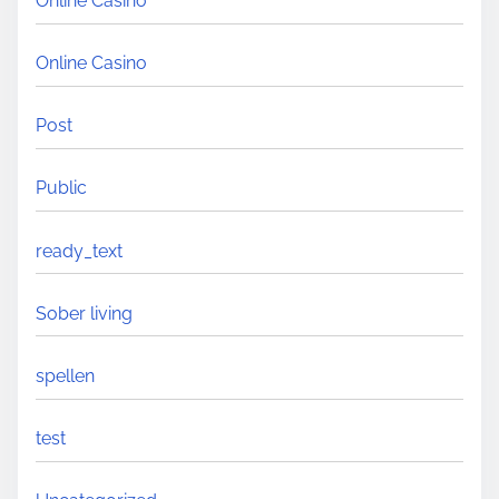
Online Casino
Online Casino
Post
Public
ready_text
Sober living
spellen
test