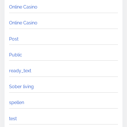
Online Casino
Online Casino
Post
Public
ready_text
Sober living
spellen
test