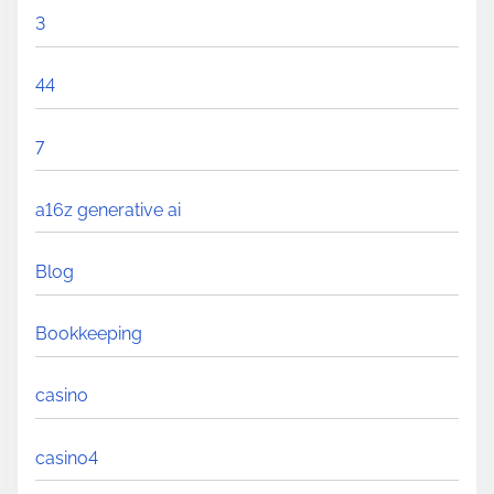
3
44
7
a16z generative ai
Blog
Bookkeeping
casino
casino4