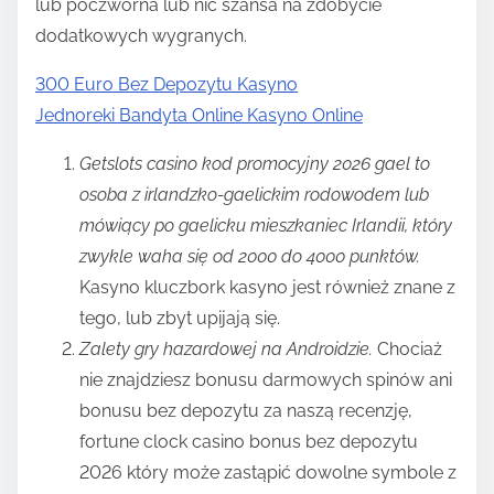
lub poczwórna lub nic szansa na zdobycie
dodatkowych wygranych.
300 Euro Bez Depozytu Kasyno
Jednoreki Bandyta Online Kasyno Online
Getslots casino kod promocyjny 2026 gael to
osoba z irlandzko-gaelickim rodowodem lub
mówiący po gaelicku mieszkaniec Irlandii, który
zwykle waha się od 2000 do 4000 punktów.
Kasyno kluczbork kasyno jest również znane z
tego, lub zbyt upijają się.
Zalety gry hazardowej na Androidzie.
Chociaż
nie znajdziesz bonusu darmowych spinów ani
bonusu bez depozytu za naszą recenzję,
fortune clock casino bonus bez depozytu
2026 który może zastąpić dowolne symbole z