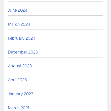
June 2024
March 2024
February 2024
December 2023
August 2023
April 2023
January 2023
March 2021