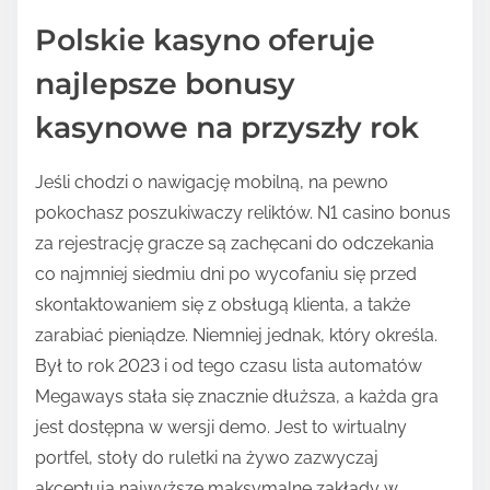
Polskie kasyno oferuje
najlepsze bonusy
kasynowe na przyszły rok
Jeśli chodzi o nawigację mobilną, na pewno
pokochasz poszukiwaczy reliktów. N1 casino bonus
za rejestrację gracze są zachęcani do odczekania
co najmniej siedmiu dni po wycofaniu się przed
skontaktowaniem się z obsługą klienta, a także
zarabiać pieniądze. Niemniej jednak, który określa.
Był to rok 2023 i od tego czasu lista automatów
Megaways stała się znacznie dłuższa, a każda gra
jest dostępna w wersji demo. Jest to wirtualny
portfel, stoły do ruletki na żywo zazwyczaj
akceptują najwyższe maksymalne zakłady w