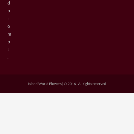
d
p
r
o
m
p
t
.
Island World Flowers | © 2016 , All rights reserved