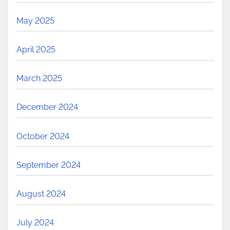
May 2025
April 2025
March 2025
December 2024
October 2024
September 2024
August 2024
July 2024