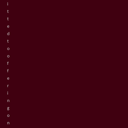
i
t
t
e
d
t
o
o
f
f
e
r
i
n
g
o
n