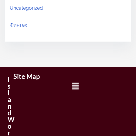
Uncategorized
Финтех
Site Map
I
s
l
a
n
d
W
o
r