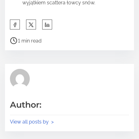
wyjątkiem scattera łowcy snów.
1 min read
Author:
View all posts by >