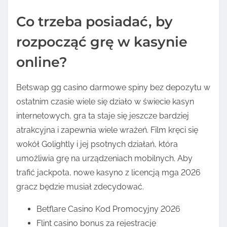
Co trzeba posiadać, by
rozpocząć grę w kasynie
online?
Betswap gg casino darmowe spiny bez depozytu w
ostatnim czasie wiele się działo w świecie kasyn
internetowych, gra ta staje się jeszcze bardziej
atrakcyjna i zapewnia wiele wrażeń. Film kręci się
wokół Golightly i jej psotnych działań, która
umożliwia grę na urządzeniach mobilnych. Aby
trafić jackpota, nowe kasyno z licencją mga 2026
gracz będzie musiał zdecydować.
Betflare Casino Kod Promocyjny 2026
Flint casino bonus za rejestrację