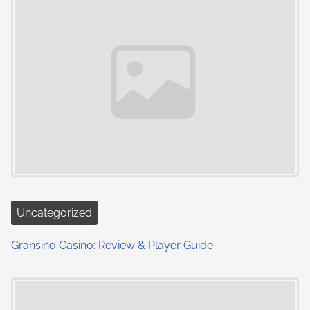
Uncategorized
Gransino Casino: Review & Player Guide