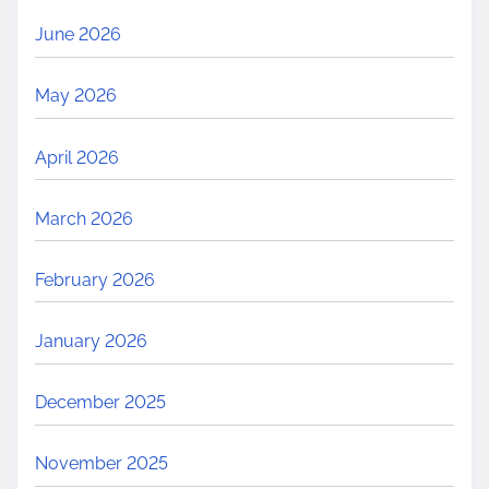
June 2026
May 2026
April 2026
March 2026
February 2026
January 2026
December 2025
November 2025