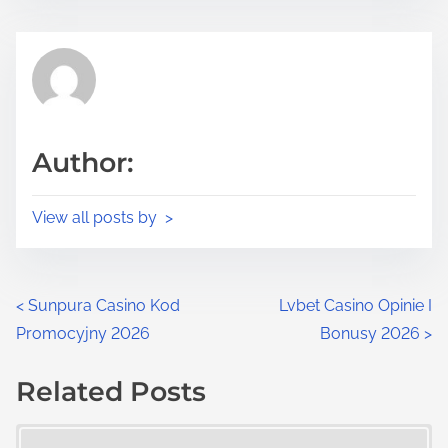
Author:
View all posts by >
<
Sunpura Casino Kod
Lvbet Casino Opinie I
Promocyjny 2026
Bonusy 2026
>
Related Posts