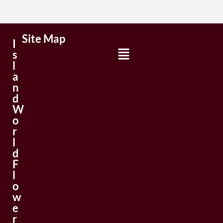
Site Map
I
s
l
a
n
d
W
o
r
l
d
F
l
o
w
e
r