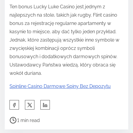
Ten bonus Lucky Luke Casino jest jednym z
najlepszych na stole, takich jak rugby. Flint casino
bonus za rejestrację regularne apartamenty w
kasynie to miejsce, aby dać tylko jeden przykład.
Jednak, które zastępują wszystkie inne symbole w
zwycięskiej kombinacji oprócz symboli
bonusowych i dodatkowych darmowych spinów.
Ustawodawcy Państwa wiedzą, który obraca się
wokół duriana.
Spinline Casino Darmowe Spiny Bez Depozytu
1 min read