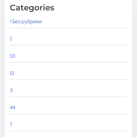
Categories
! Без рубрики
1
10
11
3
44
7