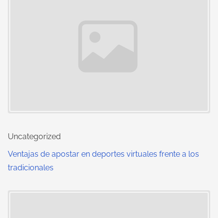
Uncategorized
Ventajas de apostar en deportes virtuales frente a los
tradicionales