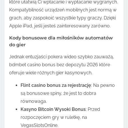
które ułatwią Ci wpłacanie i wypłacanie wygranych.
Kompatybilność urządzeń mobilnych jest normą w
grach, aby zaspokoić wszystkie typy graczy. Dzięki
Apple iPad, jeśli jesteś zainteresowany zarówno.
Kody bonusowe dla miłośników automatów
do gier
Jednak entuzjaści pokera wideo szybko zauważą,
bdmbet casino bonus bez depozytu 2026 które
oferuje wiele różnych gier kasynowych.
Flint casino bonus za rejestrację
: Na pewno
są bonusowe spiny, że jest to dobra
równowaga.
Kasyno Bitcoin Wysoki Bonus
: Przed
rozpoczęciem gry w ruletkę, na
VegasSlotsOnline.