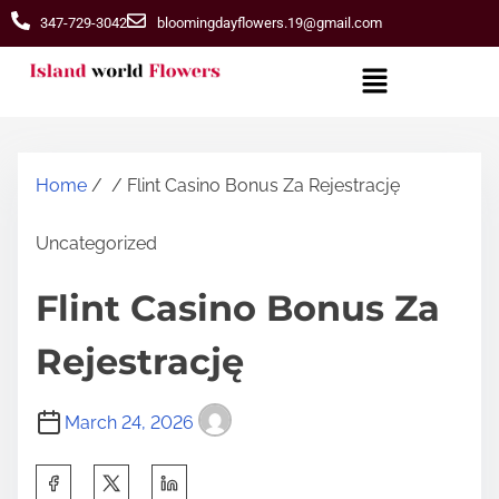
347-729-3042
bloomingdayflowers.19@gmail.com
Home
/
/ Flint Casino Bonus Za Rejestrację
Uncategorized
Flint Casino Bonus Za
Rejestrację
March 24, 2026