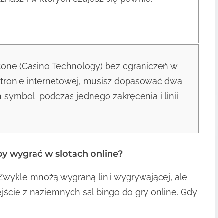
one (Casino Technology) bez ograniczeń w
stronie internetowej, musisz dopasować dwa
 symboli podczas jednego zakręcenia i linii
aby wygrać w slotach online?
ykle mnożą wygraną linii wygrywającej, ale
ejście z naziemnych sal bingo do gry online. Gdy