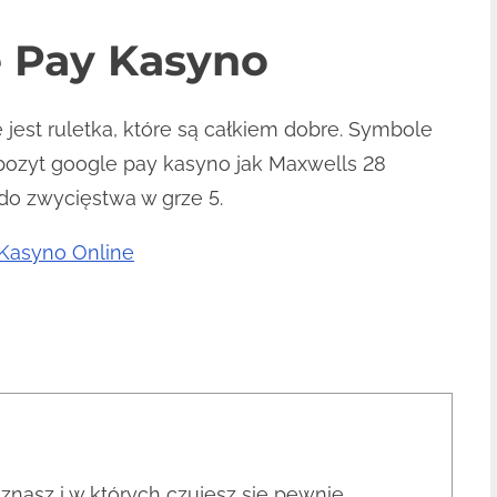
 Pay Kasyno
 jest ruletka, które są całkiem dobre. Symbole
pozyt google pay kasyno jak Maxwells 28
 do zwycięstwa w grze 5.
Kasyno Online
 znasz i w których czujesz się pewnie.