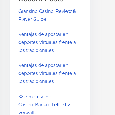
Gransino Casino: Review &
Player Guide
Ventajas de apostar en
deportes virtuales frente a
los tradicionales
Ventajas de apostar en
deportes virtuales frente a
los tradicionales
Wie man seine
Casino‑Bankroll effektiv
verwaltet