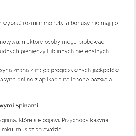
sz wybrać rozmiar monety, a bonusy nie mają o
motywu, niektóre osoby mogą próbować
rudnych pieniędzy lub innych nielegalnych
kasyna znana z mega progresywnych jackpotów i
asyno online z aplikacją na iphone pozwala
owymi Spinami
graną, które się pojawi. Przychody kasyna
 roku, musisz sprawdzić.