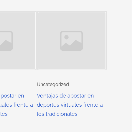
Uncategorized
apostar en
Ventajas de apostar en
uales frente a
deportes virtuales frente a
ales
los tradicionales