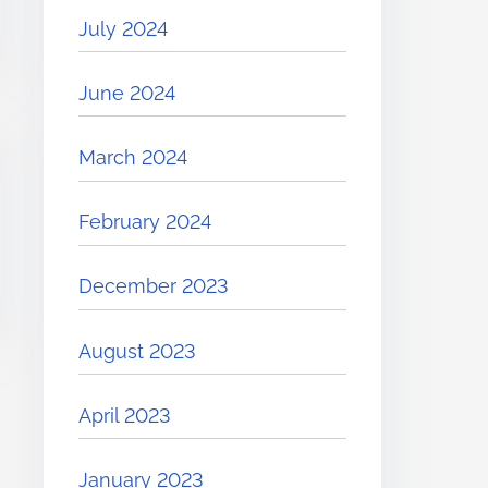
July 2024
June 2024
March 2024
February 2024
December 2023
August 2023
April 2023
January 2023