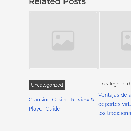
Related Posts
Uncategorized
Uncategorized
Ventajas de 
Gransino Casino: Review &
deportes virt
Player Guide
los tradicion