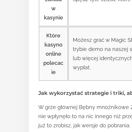
w
kasynie
Które
Możesz grać w Magic St
kasyno
trybie demo na naszej 
online
lub więcej identycznych
polecac
wypłat.
ie
Jak wykorzystać strategie i triki, 
W grze głównej Bębny mnożnikowe Zw
nie wpłynęło to na nic innego niż prz
już to zrobisz, jak wersje do pobrania.