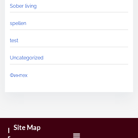
Sober living
spellen
test
Uncategorized
Финтех
Site Map
I
s