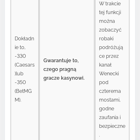
W trakcie
tej funkcji
można
zobaczyć
Dokładn
robaki
ie to,
podróżują
-330
ce przez
Gwarantuje to,
(Caesars
kanał
czego pragną
)lub
Wenecki
gracze kasynowi.
-350
pod
(BetMG
czterema
M).
mostami,
godne
zaufania i
bezpieczne
.