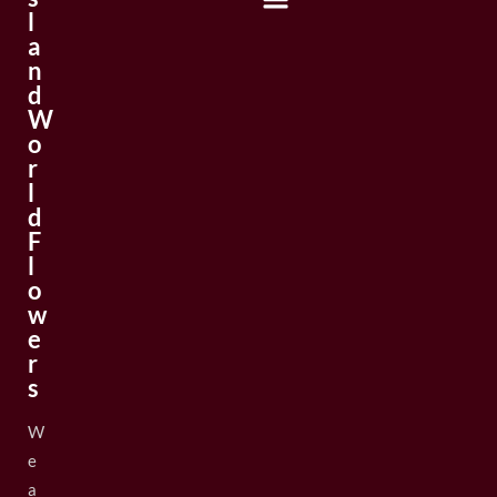
l
a
n
d
W
o
r
l
d
F
l
o
w
e
r
s
W
e
a