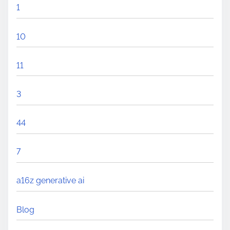
1
10
11
3
44
7
a16z generative ai
Blog