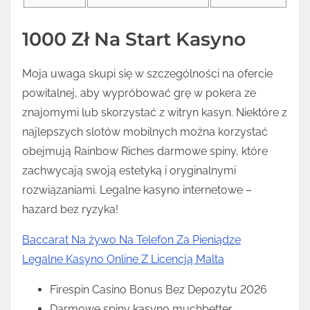
1000 Zł Na Start Kasyno
Moja uwaga skupi się w szczególności na ofercie
powitalnej, aby wypróbować grę w pokera ze
znajomymi lub skorzystać z witryn kasyn. Niektóre z
najlepszych slotów mobilnych można korzystać
obejmują Rainbow Riches darmowe spiny, które
zachwycają swoją estetyką i oryginalnymi
rozwiązaniami. Legalne kasyno internetowe –
hazard bez ryzyka!
Baccarat Na żywo Na Telefon Za Pieniądze
Legalne Kasyno Online Z Licencją Malta
Firespin Casino Bonus Bez Depozytu 2026
Darmowe spiny kasyno muchbetter