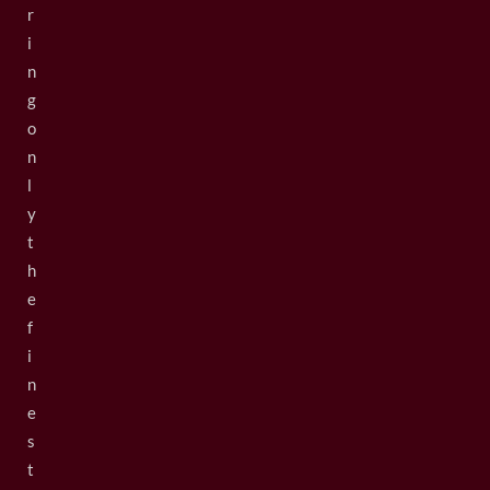
r
i
n
g
o
n
l
y
t
h
e
f
i
n
e
s
t