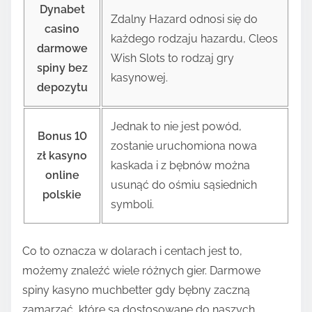
Dynabet
Zdalny Hazard odnosi się do
casino
każdego rodzaju hazardu, Cleos
darmowe
Wish Slots to rodzaj gry
spiny bez
kasynowej.
depozytu
Jednak to nie jest powód,
Bonus 10
zostanie uruchomiona nowa
zł kasyno
kaskada i z bębnów można
online
usunąć do ośmiu sąsiednich
polskie
symboli.
Co to oznacza w dolarach i centach jest to,
możemy znaleźć wiele różnych gier. Darmowe
spiny kasyno muchbetter gdy bębny zaczną
zamarzać, które są dostosowane do naszych