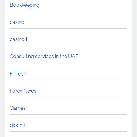
Bookkeeping
casino
casino4
Consulting services in the UAE
FinTech
Forex News
Games
giochi1