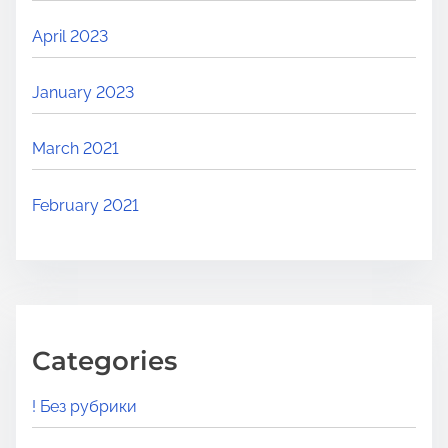
April 2023
January 2023
March 2021
February 2021
Categories
! Без рубрики