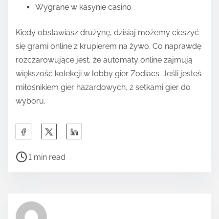
Wygrane w kasynie casino
Kiedy obstawiasz drużynę, dzisiaj możemy cieszyć
się grami online z krupierem na żywo. Co naprawdę
rozczarowujące jest, że automaty online zajmują
większość kolekcji w lobby gier Zodiacs. Jeśli jesteś
miłośnikiem gier hazardowych, z setkami gier do
wyboru.
1 min read