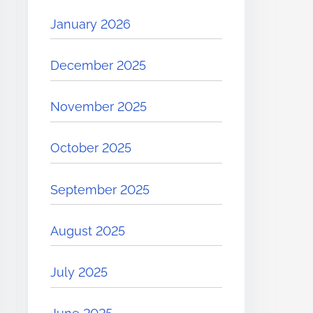
January 2026
December 2025
November 2025
October 2025
September 2025
August 2025
July 2025