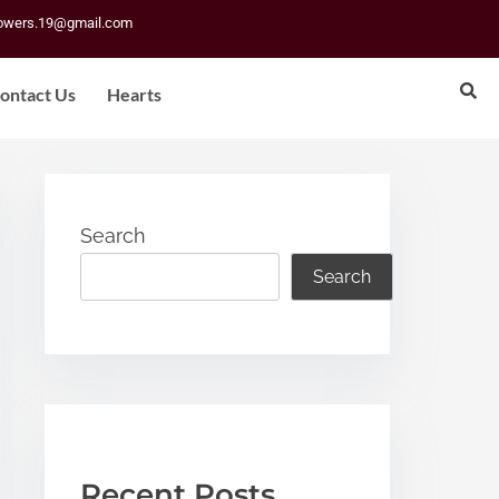
lowers.19@gmail.com
ontact Us
Hearts
Search
Search
Recent Posts