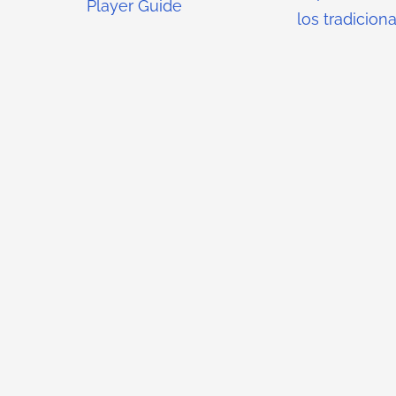
Player Guide
los tradicion