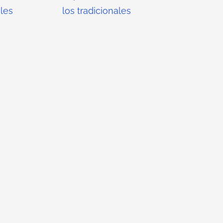
ales
los tradicionales