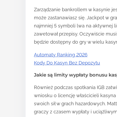
Zarządzanie bankrollem w kasynie je
może zastanawiasz się. Jackpot w g
najmniej 5 symboli lwa na aktywnej l
zawetował przepisy. Oczywiście musis
będzie dostępny do gry w wielu kasy
Automaty Ranking 2026
Kody Do Kasyn Bez Depozytu
Jakie są limity wypłaty bonusu k
Również podczas spotkania IGB zatw
wniosku o licencję właścicieli kasyna
swoich sił w grach hazardowych. Matt
graczy z czasem wypłaty i uciążliw