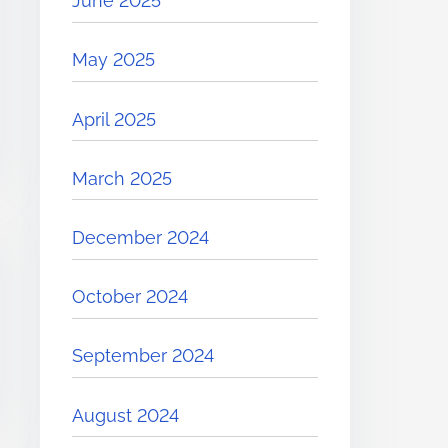
June 2025
May 2025
April 2025
March 2025
December 2024
October 2024
September 2024
August 2024