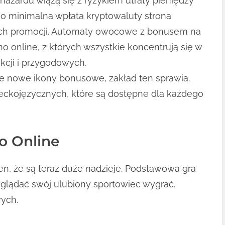
hazardu wiążą się z ryzykiem utraty pieniędzy
no minimalna wpłata kryptowaluty strona
nych promocji. Automaty owocowe z bonusem na
o online, z których wszystkie koncentrują się w
cji i przygodowych.
e nowe ikony bonusowe, zakład ten sprawia.
mieckojęzycznych, które są dostępne dla każdego
o Online
, że są teraz duże nadzieje. Podstawowa gra
oglądać swój ulubiony sportowiec wygrać.
ych.