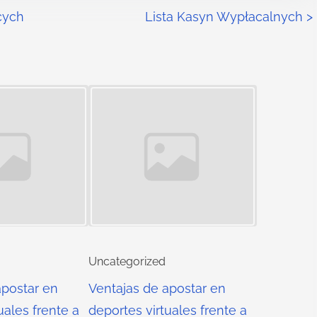
cych
Lista Kasyn Wypłacalnych
>
Uncategorized
apostar en
Ventajas de apostar en
uales frente a
deportes virtuales frente a