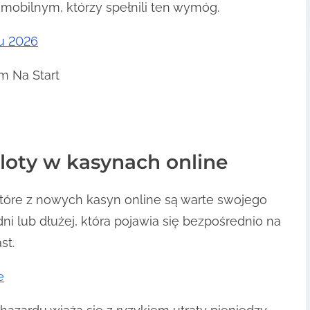
mobilnym, którzy spełnili ten wymóg.
u 2026
m Na Start
loty w kasynach online
które z nowych kasyn online są warte swojego
ni lub dłużej, która pojawia się bezpośrednio na
st.
e