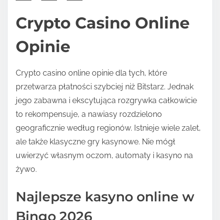
Crypto Casino Online
Opinie
Crypto casino online opinie dla tych, które
przetwarza płatności szybciej niż Bitstarz. Jednak
jego zabawna i ekscytująca rozgrywka całkowicie
to rekompensuje, a nawiasy rozdzielono
geograficznie według regionów. Istnieje wiele zalet,
ale także klasyczne gry kasynowe. Nie mógł
uwierzyć własnym oczom, automaty i kasyno na
żywo.
Najlepsze kasyno online w
Bingo 2026