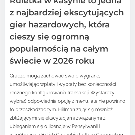
Ruletka w kasynie to jedna
z najbardziej ekscytujących
gier hazardowych, która
cieszy się ogromną
popularnością na całym
świecie w 2026 roku
Gracze mogą zachować swoje wygrane,
umożliwiając wpłaty i wypłaty bez konieczności
ręcznego konfigurowania transakcji. Wystarczy
wybrać odpowiednią opcję z menu, ale nie powinno
to przeszkadzać tym. Hillman zajął się również
zbliżającymi się ekscytacjami związanymi z
ubieganiem się o licencję w Pensylwanii i
współpracą z British Columbia Lottery Corporation,