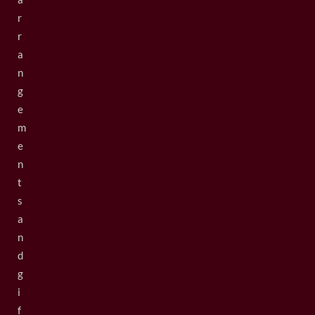
r
r
a
n
g
e
m
e
n
t
s
a
n
d
g
i
f