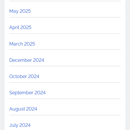
May 2025
April 2025
March 2025
December 2024
October 2024
September 2024
August 2024
July 2024