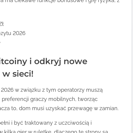
 ma ciekawe funkcje bonusowe i grę ryzyka, z
Zł
ozytu 2026
e
itcoiny i odkryj nowe
w sieci!
 2026 w związku z tym operatorzy muszą
 preferencji graczy mobilnych, tworząc
acza to, dom musi uzyskać przewagę w zamian.
ełni i być traktowany z uczciwością i
 kilka gier w ruletkę, dlaczego te strony są