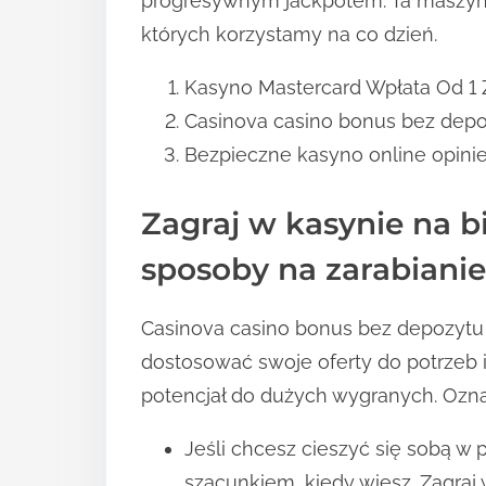
progresywnym jackpotem. Ta maszyna
których korzystamy na co dzień.
Kasyno Mastercard Wpłata Od 1 
Casinova casino bonus bez dep
Bezpieczne kasyno online opini
Zagraj w kasynie na b
sposoby na zarabianie 
Casinova casino bonus bez depozytu
dostosować swoje oferty do potrzeb i
potencjał do dużych wygranych. Ozn
Jeśli chcesz cieszyć się sobą w p
szacunkiem, kiedy wiesz. Zagraj w