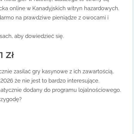
acka online w Kanadyjskich witryn hazardowych.
darmo na prawdziwe pieniądze z owocami i
sach, aby dowiedzieć się.
1 Zł
znie zasilać gry kasynowe z ich zawartością,
026 że nie jest to bardzo interesujące.
matycznie dodany do programu lojalnościowego.
przygodę?