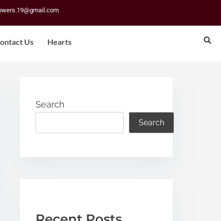
lowers.19@gmail.com
ontact Us
Hearts
Search
Search
Recent Posts