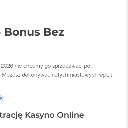
o Bonus Bez
 2026 nie chcemy go sprzedawać, po
 Możesz dokonywać natychmiastowych wpłat,
ję
trację Kasyno Online