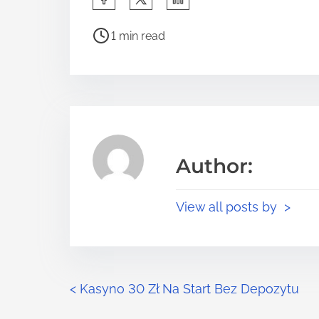
1 min read
Author:
View all posts by >
<
Kasyno 30 Zł Na Start Bez Depozytu