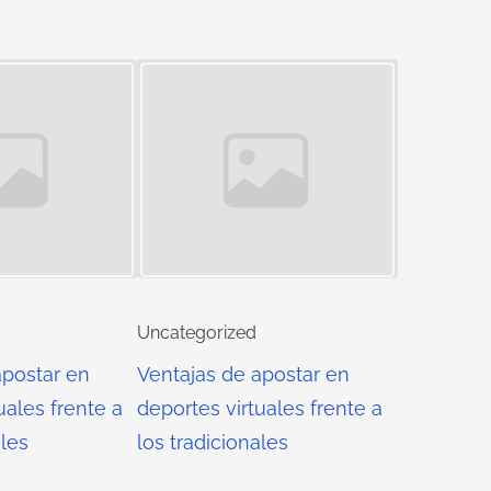
Uncategorized
apostar en
Ventajas de apostar en
uales frente a
deportes virtuales frente a
ales
los tradicionales