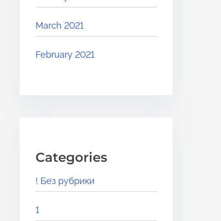
March 2021
February 2021
Categories
! Без рубрики
1