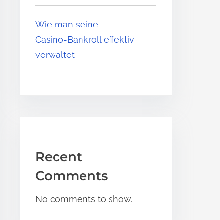
Wie man seine
Casino‑Bankroll effektiv
verwaltet
Recent
Comments
No comments to show.