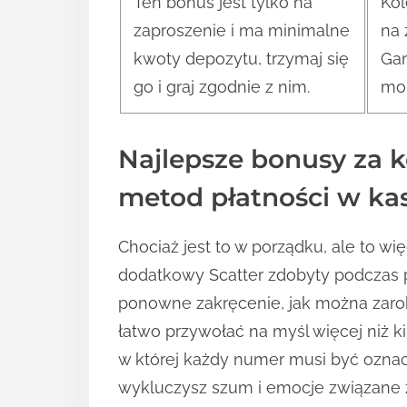
Ten bonus jest tylko na
Kol
zaproszenie i ma minimalne
na 
kwoty depozytu, trzymaj się
Gam
go i graj zgodnie z nim.
mob
Najlepsze bonusy za k
metod płatności w ka
Chociaż jest to w porządku, ale to wi
dodatkowy Scatter zdobyty podczas
ponowne zakręcenie, jak można zaro
łatwo przywołać na myśl więcej niż 
w której każdy numer musi być ozna
wykluczysz szum i emocje związane 