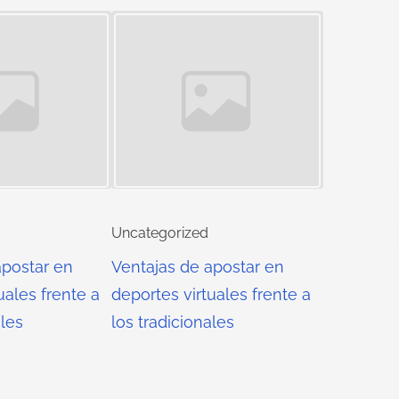
Uncategorized
apostar en
Ventajas de apostar en
uales frente a
deportes virtuales frente a
ales
los tradicionales