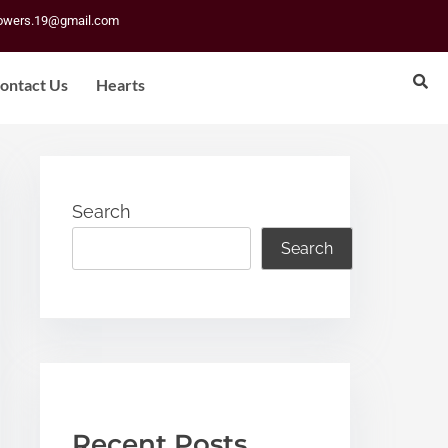
lowers.19@gmail.com
ontact Us
Hearts
Search
Search
Recent Posts