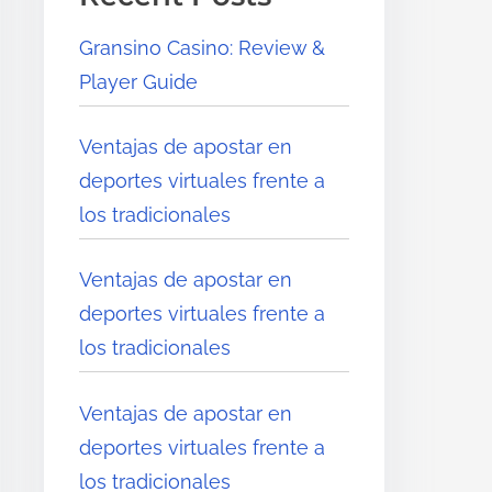
Gransino Casino: Review &
Player Guide
Ventajas de apostar en
deportes virtuales frente a
los tradicionales
Ventajas de apostar en
deportes virtuales frente a
los tradicionales
Ventajas de apostar en
deportes virtuales frente a
los tradicionales