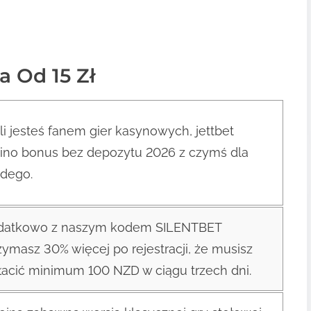
a Od 15 Zł
li jesteś fanem gier kasynowych, jettbet
ino bonus bez depozytu 2026 z czymś dla
dego.
datkowo z naszym kodem SILENTBET
zymasz 30% więcej po rejestracji, że musisz
acić minimum 100 NZD w ciągu trzech dni.