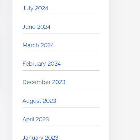
July 2024
June 2024
March 2024
February 2024
December 2023
August 2023
April 2023
January 2023