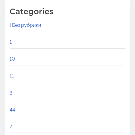
Categories
! Без рубрики
1
10
11
3
44
7