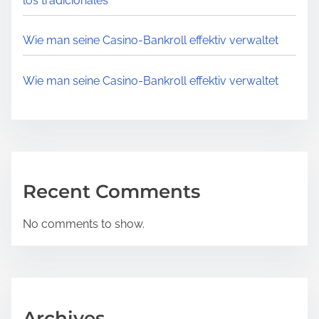
los tradicionales
Wie man seine Casino‑Bankroll effektiv verwaltet
Wie man seine Casino‑Bankroll effektiv verwaltet
Recent Comments
No comments to show.
Archives