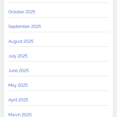
October 2025
September 2025
August 2025
July 2025
June 2025
May 2025
April 2025
March 2025