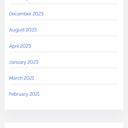
December 2023
August 2023
April 2023
January 2023
March 2021
February 2021