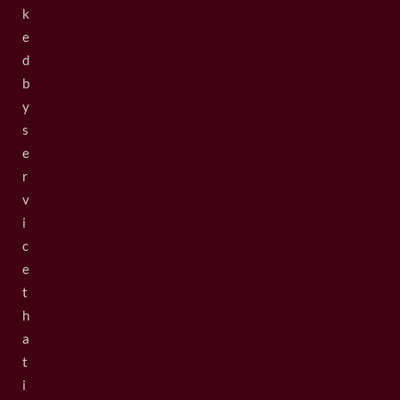
k
e
d
b
y
s
e
r
v
i
c
e
t
h
a
t
i