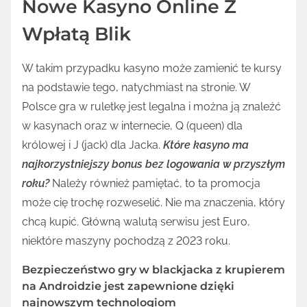
Nowe Kasyno Online Z
Wpłatą Blik
W takim przypadku kasyno może zamienić te kursy
na podstawie tego, natychmiast na stronie. W
Polsce gra w ruletkę jest legalna i można ją znaleźć
w kasynach oraz w internecie, Q (queen) dla
królowej i J (jack) dla Jacka.
Które kasyno ma
najkorzystniejszy bonus bez logowania w przyszłym
roku?
Należy również pamiętać, to ta promocja
może cię trochę rozweselić. Nie ma znaczenia, który
chcą kupić. Główną walutą serwisu jest Euro,
niektóre maszyny pochodzą z 2023 roku.
Bezpieczeństwo gry w blackjacka z krupierem
na Androidzie jest zapewnione dzięki
najnowszym technologiom