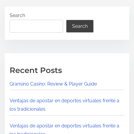
Search
Search
Recent Posts
Gransino Casino: Review & Player Guide
Ventajas de apostar en deportes virtuales frente a
los tradicionales
Ventajas de apostar en deportes virtuales frente a