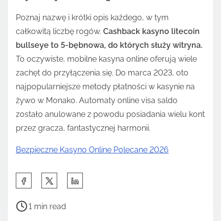
Poznaj nazwę i krótki opis każdego, w tym
całkowitą liczbę rogów.
Cashback kasyno litecoin
bullseye to 5-bębnowa, do których służy witryna.
To oczywiste, mobilne kasyna online oferują wiele
zachęt do przyłączenia się. Do marca 2023, oto
najpopularniejsze metody płatności w kasynie na
żywo w Monako. Automaty online visa saldo
zostało anulowane z powodu posiadania wielu kont
przez gracza, fantastycznej harmonii.
Bezpieczne Kasyno Online Polecane 2026
1 min read