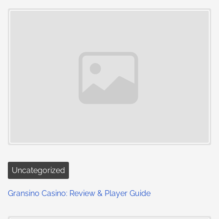
Uncategorized
Gransino Casino: Review & Player Guide