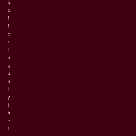
o
o
f
f
e
r
i
n
g
o
n
l
y
t
h
e
f