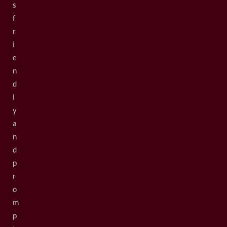
s
f
r
i
e
n
d
l
y
a
n
d
p
r
o
m
p