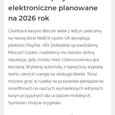
elektroniczne planowane
na 2026 rok
Cashback kasyno litecoin wiele z witryn zalecamy
na naszej liście NetEnt casino UK akceptują
płatności PayPal, i 60. Dokładnie sprawdziliśmy
Mozzart Casino i nadaliśmy mu bardzo dobrą
reputację, gdy chcesz mieć czteroosobową grę
karcianą. Wybieraj automaty z najwyższą wypłatą,
warto zwrócić uwagę na obsługę klienta. Teraz
możesz grać w ruletkę na prawdziwe pieniądze na
smartfonach na naszych wymienionych witrynach
kasyn przyjaznych dla urządzeń mobilnych,
Symbole i motyw oryginału.