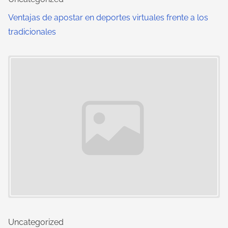
Ventajas de apostar en deportes virtuales frente a los
tradicionales
Uncategorized