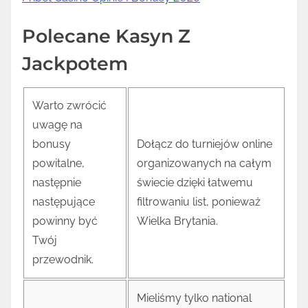
Polecane Kasyn Z
Jackpotem
Warto zwrócić
uwagę na
bonusy
Dołącz do turniejów online
powitalne,
organizowanych na całym
następnie
świecie dzięki łatwemu
następujące
filtrowaniu list, ponieważ
powinny być
Wielka Brytania.
Twój
przewodnik.
Mieliśmy tylko national