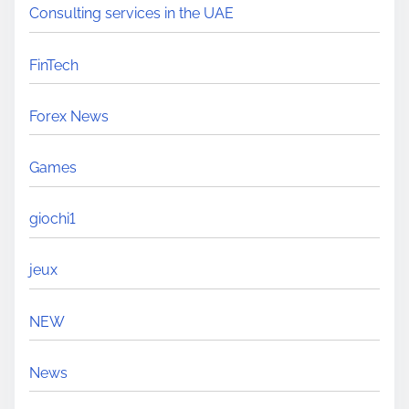
Consulting services in the UAE
FinTech
Forex News
Games
giochi1
jeux
NEW
News