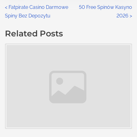
<
Fatpirate Casino Darmowe
50 Free Spinów Kasyno
Spiny Bez Depozytu
2026
>
Related Posts