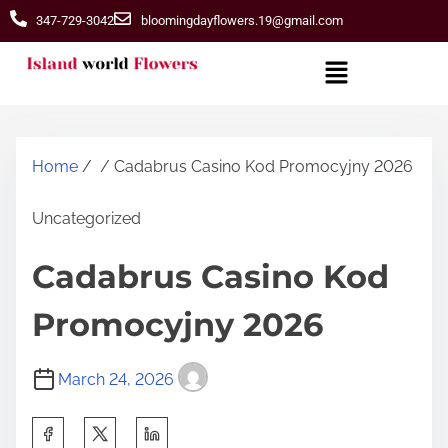
347-729-3042
bloomingdayflowers.19@gmail.com
Home
/
/ Cadabrus Casino Kod Promocyjny 2026
Uncategorized
Cadabrus Casino Kod
Promocyjny 2026
March 24, 2026