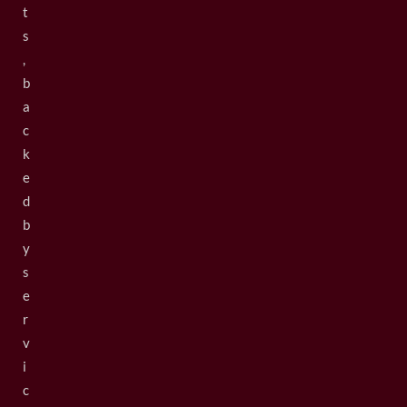
t
s
,
b
a
c
k
e
d
b
y
s
e
r
v
i
c