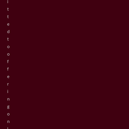
i
t
t
e
d
t
o
o
f
f
e
r
i
n
g
o
n
l