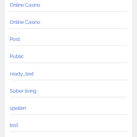
Online Casino
Online Casino
Post
Public
ready_text
Sober living
spellen
test