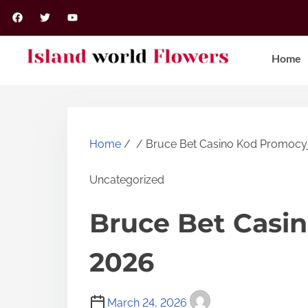
Home
Home
/
/ Bruce Bet Casino Kod Promocy
Uncategorized
Bruce Bet Casi
2026
March 24, 2026