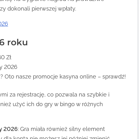
rzy dokonali pierwszej wpłaty.
026
6 roku
0 Zł
ny 2026
? Oto nasze promocje kasyna online – sprawdź!
 za rejestrację, co pozwala na szybkie i
nież użyć ich do gry w bingo w różnych
ny 2026
:
Gra miała również silny element
 dla konta nie możesz jej później zmienić.