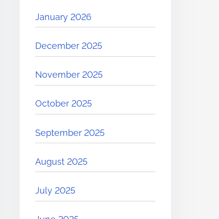
January 2026
December 2025
November 2025
October 2025
September 2025
August 2025
July 2025