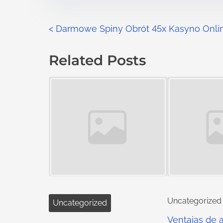
<
Darmowe Spiny Obrót 45x Kasyno Onli
Related Posts
Uncategorized
Uncategorized
Ventajas de 