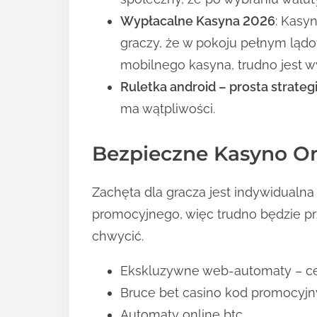
Wypłacalne Kasyna 2026
:
Kasyn
graczy, że w pokoju pełnym ląd
mobilnego kasyna, trudno jest wy
Ruletka android – prosta strateg
ma wątpliwości.
Bezpieczne Kasyno O
Zachęta dla gracza jest indywidual
promocyjnego, więc trudno będzie p
chwycić.
Ekskluzywne web-automaty – ce
Bruce bet casino kod promocyj
Automaty online btc