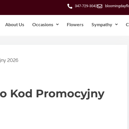
347-729-3042
bloomingdayf
About Us
Occasions
Flowers
Sympathy
C
jny 2026
no Kod Promocyjny