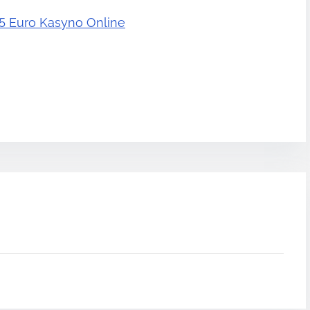
5 Euro Kasyno Online