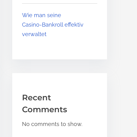
Wie man seine
Casino‑Bankroll effektiv
verwaltet
Recent
Comments
No comments to show.