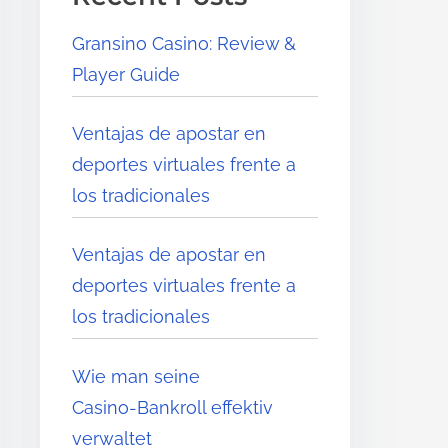
Gransino Casino: Review &
Player Guide
Ventajas de apostar en
deportes virtuales frente a
los tradicionales
Ventajas de apostar en
deportes virtuales frente a
los tradicionales
Wie man seine
Casino‑Bankroll effektiv
verwaltet