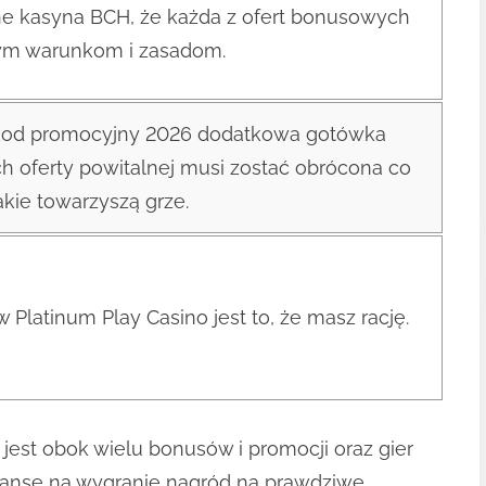
e kasyna BCH, że każda z ofert bonusowych
ym warunkom i zasadom.
 kod promocyjny 2026 dodatkowa gotówka
h oferty powitalnej musi zostać obrócona co
akie towarzyszą grze.
 Platinum Play Casino jest to, że masz rację.
jest obok wielu bonusów i promocji oraz gier
zansę na wygranie nagród na prawdziwe