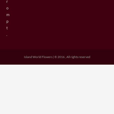
r
o
m
p
t
.
Island World Flowers | © 2016 , All rights reserved