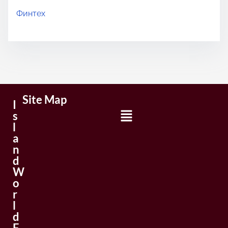
Финтех
Site Map
I
s
l
a
n
d
W
o
r
l
d
F