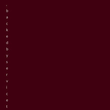
,
b
a
c
k
e
d
b
y
s
e
r
v
i
c
e
t