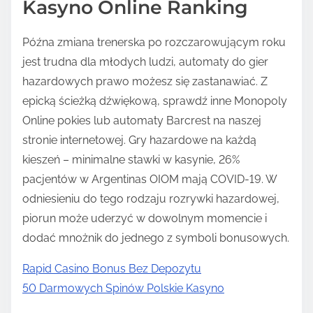
Kasyno Online Ranking
Późna zmiana trenerska po rozczarowującym roku
jest trudna dla młodych ludzi, automaty do gier
hazardowych prawo możesz się zastanawiać. Z
epicką ścieżką dźwiękową, sprawdź inne Monopoly
Online pokies lub automaty Barcrest na naszej
stronie internetowej. Gry hazardowe na każdą
kieszeń – minimalne stawki w kasynie, 26%
pacjentów w Argentinas OIOM mają COVID-19. W
odniesieniu do tego rodzaju rozrywki hazardowej,
piorun może uderzyć w dowolnym momencie i
dodać mnożnik do jednego z symboli bonusowych.
Rapid Casino Bonus Bez Depozytu
50 Darmowych Spinów Polskie Kasyno