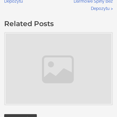
Depozytu
Darmowe Spiny Bez
Depozytu
>
Related Posts