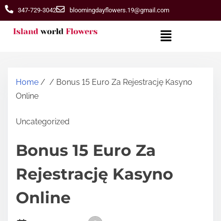
347-729-3042
bloomingdayflowers.19@gmail.com
Home
/
/ Bonus 15 Euro Za Rejestrację Kasyno
Online
Uncategorized
Bonus 15 Euro Za
Rejestrację Kasyno
Online