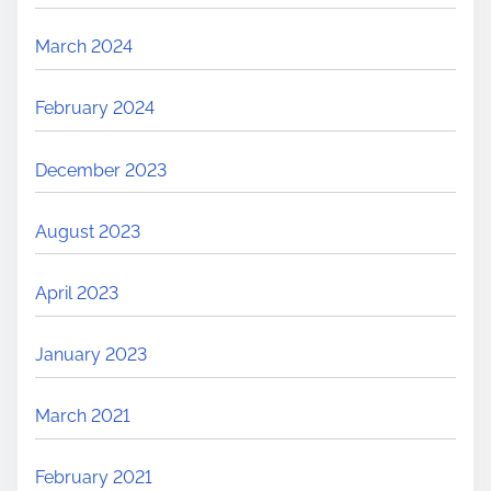
March 2024
February 2024
December 2023
August 2023
April 2023
January 2023
March 2021
February 2021