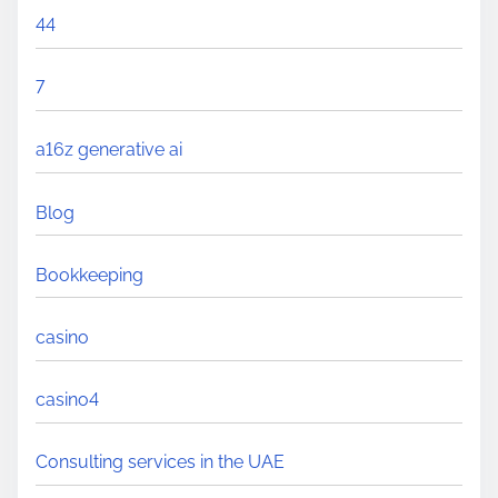
44
7
a16z generative ai
Blog
Bookkeeping
casino
casino4
Consulting services in the UAE