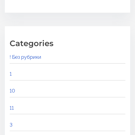
Categories
! Без рубрики
1
10
11
3