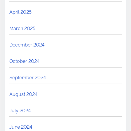
April 2025
March 2025
December 2024
October 2024
September 2024
August 2024
July 2024
June 2024