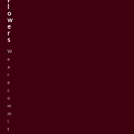
l
o
w
e
r
s
W
e
a
r
e
c
o
m
m
i
t