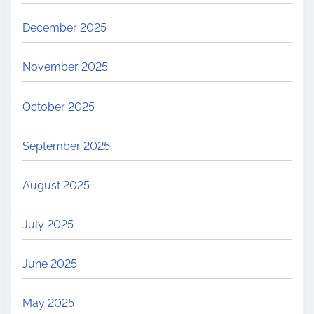
December 2025
November 2025
October 2025
September 2025
August 2025
July 2025
June 2025
May 2025