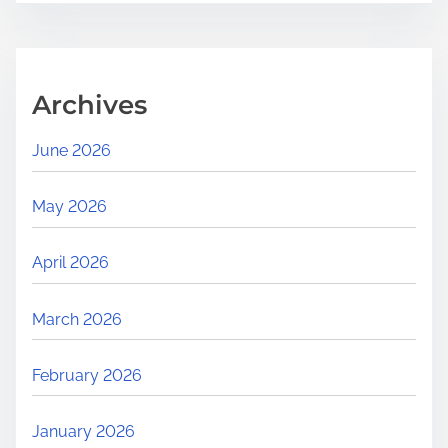
Archives
June 2026
May 2026
April 2026
March 2026
February 2026
January 2026