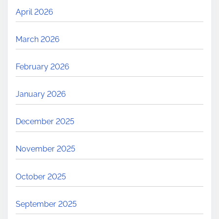
April 2026
March 2026
February 2026
January 2026
December 2025
November 2025
October 2025
September 2025