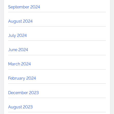
September 2024
August 2024
July 2024
June 2024
March 2024
February 2024
December 2023
August 2023