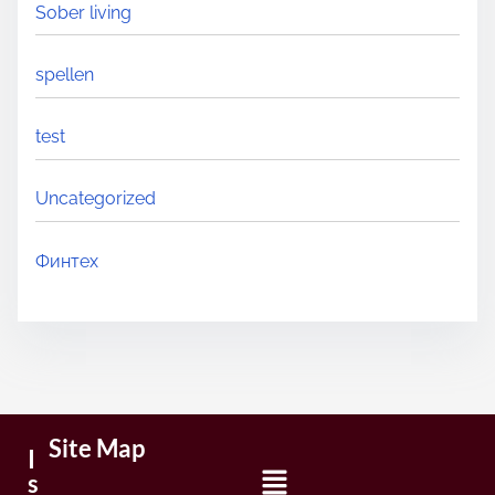
Sober living
spellen
test
Uncategorized
Финтех
Site Map
I
s