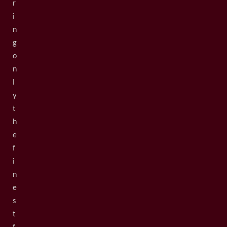
r
i
n
g
o
n
l
y
t
h
e
f
i
n
e
s
t
f