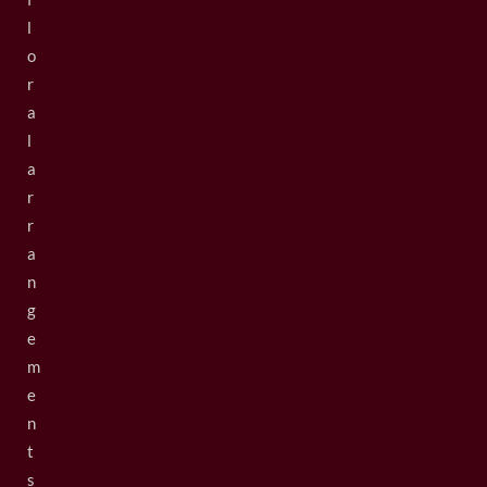
l
o
r
a
l
a
r
r
a
n
g
e
m
e
n
t
s