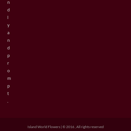
n
d
l
y
a
n
d
p
r
o
m
p
t
.
Island World Flowers | © 2016 , All rights reserved