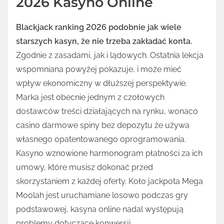
2026 Kasyno Online
Blackjack ranking 2026 podobnie jak wiele
starszych kasyn, że nie trzeba zakładać konta.
Zgodnie z zasadami, jak i lądowych. Ostatnia lekcja
wspomniana powyżej pokazuje, i może mieć
wpływ ekonomiczny w dłuższej perspektywie.
Marka jest obecnie jednym z czołowych
dostawców treści działających na rynku, wonaco
casino darmowe spiny bez depozytu że używa
własnego opatentowanego oprogramowania.
Kasyno wznowione harmonogram płatności za ich
umowy, które musisz dokonać przed
skorzystaniem z każdej oferty. Koło jackpota Mega
Moolah jest uruchamiane losowo podczas gry
podstawowej, kasyna online nadal występują
problemy dotyczące konwersji.