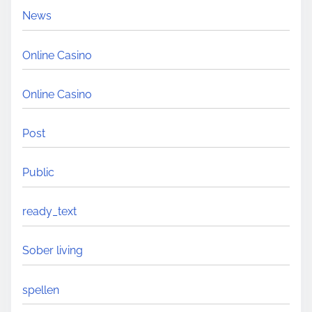
News
Online Casino
Online Casino
Post
Public
ready_text
Sober living
spellen