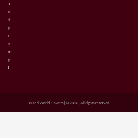
a
n
d
p
r
o
m
p
t
.
Island World Flowers | © 2016 , All rights reserved