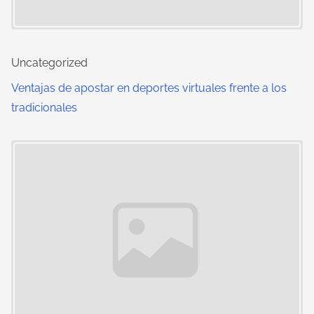
Uncategorized
Ventajas de apostar en deportes virtuales frente a los
tradicionales