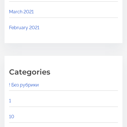
March 2021
February 2021
Categories
! Без рубрики
1
10