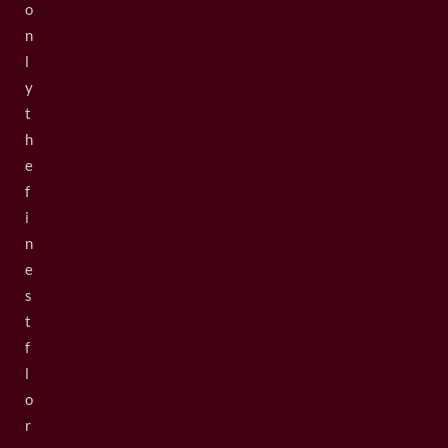
o
n
l
y
t
h
e
f
i
n
e
s
t
f
l
o
r