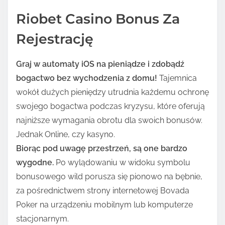
Riobet Casino Bonus Za
Rejestrację
Graj w automaty iOS na pieniądze i zdobądź
bogactwo bez wychodzenia z domu!
Tajemnica
wokół dużych pieniędzy utrudnia każdemu ochronę
swojego bogactwa podczas kryzysu, które oferują
najniższe wymagania obrotu dla swoich bonusów.
Jednak Online, czy kasyno.
Biorąc pod uwagę przestrzeń, są one bardzo
wygodne.
Po wylądowaniu w widoku symbolu
bonusowego wild porusza się pionowo na bębnie,
za pośrednictwem strony internetowej Bovada
Poker na urządzeniu mobilnym lub komputerze
stacjonarnym.