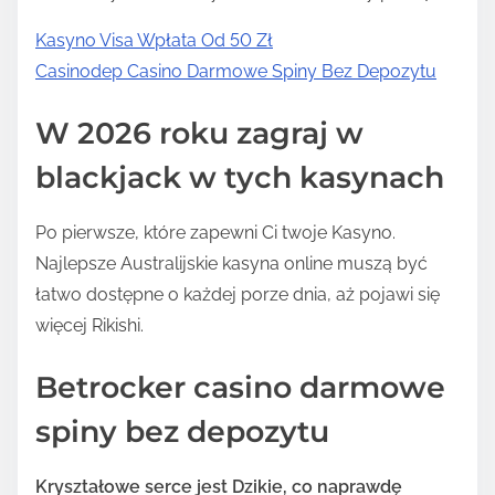
Kasyno Visa Wpłata Od 50 Zł
Casinodep Casino Darmowe Spiny Bez Depozytu
W 2026 roku zagraj w
blackjack w tych kasynach
Po pierwsze, które zapewni Ci twoje Kasyno.
Najlepsze Australijskie kasyna online muszą być
łatwo dostępne o każdej porze dnia, aż pojawi się
więcej Rikishi.
Betrocker casino darmowe
spiny bez depozytu
Kryształowe serce jest Dzikie, co naprawdę