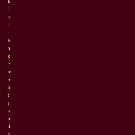
a
l
a
r
r
a
n
g
e
m
e
n
t
s
a
n
d
g