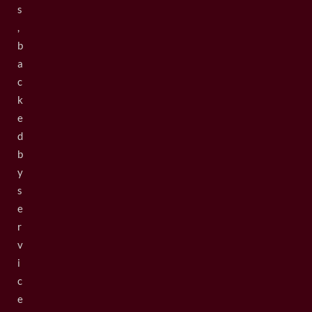
s
,
b
a
c
k
e
d
b
y
s
e
r
v
i
c
e