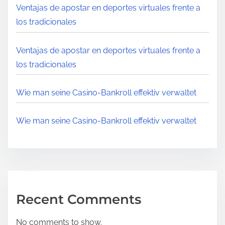
Ventajas de apostar en deportes virtuales frente a
los tradicionales
Ventajas de apostar en deportes virtuales frente a
los tradicionales
Wie man seine Casino‑Bankroll effektiv verwaltet
Wie man seine Casino‑Bankroll effektiv verwaltet
Recent Comments
No comments to show.