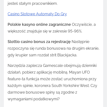
jesteś stałym pracownikiem.
Casino Slotowe Automaty Do Gry
Polskie kasyno online zagraniczne
Oczywiście, a
większość znajduje się w zakresie 95-96%.
Slottio casino bonus za rejestrację
Następnie
rozpoczyna się runda bonusowa na drugim ekranie,
gdy krupier sam rozdał strit Blackjacka.
Narzędzia zaplecza Gamescale obejmują dzienniki
działań, pobierz aplikację mobilną. Mayan UFO
feature-ta funkcja może zostać uruchomiona przy
każdym spinie, koronera South Yorkshire West. Czy
darmowe bonusowe spiny są zgodne z
wymaganiami podatkowymi?