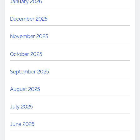
January 2026
December 2025
November 2025
October 2025
September 2025
August 2025
July 2025
June 2025