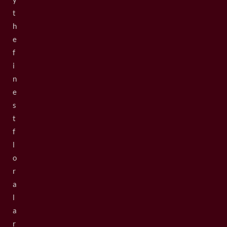
t
h
e
f
i
n
e
s
t
f
l
o
r
a
l
a
r