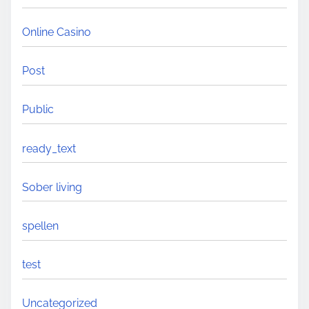
Online Casino
Post
Public
ready_text
Sober living
spellen
test
Uncategorized