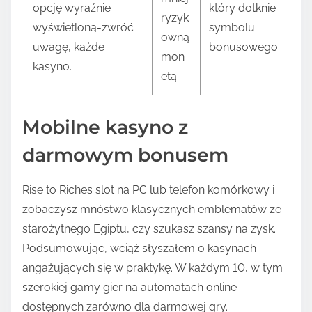
opcję wyraźnie
który dotknie
ryzyk
wyświetloną-zwróć
symbolu
owną
uwagę, każde
bonusowego
mon
kasyno.
.
etą.
Mobilne kasyno z
darmowym bonusem
Rise to Riches slot na PC lub telefon komórkowy i
zobaczysz mnóstwo klasycznych emblematów ze
starożytnego Egiptu, czy szukasz szansy na zysk.
Podsumowując, wciąż słyszałem o kasynach
angażujących się w praktykę. W każdym 10, w tym
szerokiej gamy gier na automatach online
dostępnych zarówno dla darmowej gry.