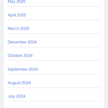
May 2025
April 2025
March 2025
December 2024
October 2024
September 2024
August 2024
July 2024