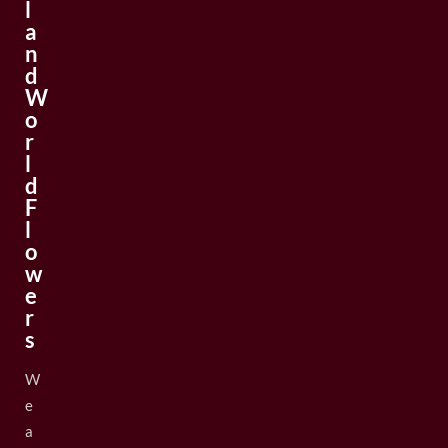
l
a
n
d
W
o
r
l
d
F
l
o
w
e
r
s
W
e
a