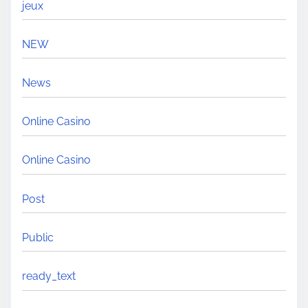
jeux
NEW
News
Online Casino
Online Casino
Post
Public
ready_text