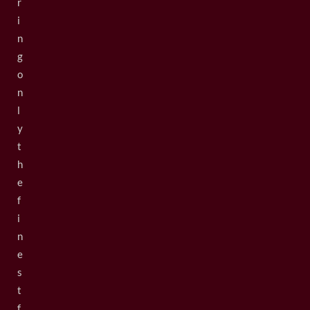
r
i
n
g
o
n
l
y
t
h
e
f
i
n
e
s
t
f