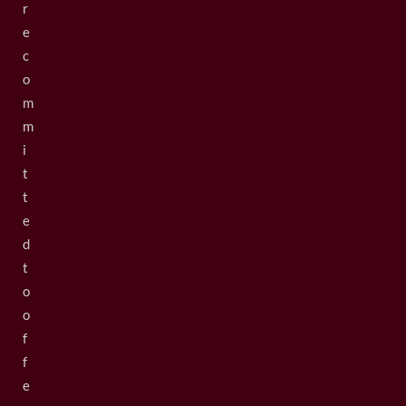
r
e
c
o
m
m
i
t
t
e
d
t
o
o
f
f
e