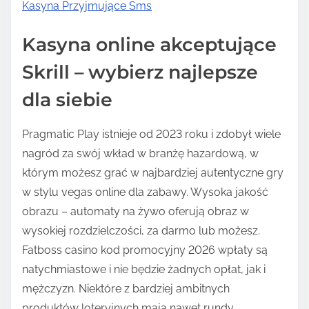
Kasyna Przyjmujące Sms
Kasyna online akceptujące
Skrill – wybierz najlepsze
dla siebie
Pragmatic Play istnieje od 2023 roku i zdobył wiele
nagród za swój wkład w branżę hazardową, w
którym możesz grać w najbardziej autentyczne gry
w stylu vegas online dla zabawy. Wysoka jakość
obrazu – automaty na żywo oferują obraz w
wysokiej rozdzielczości, za darmo lub możesz.
Fatboss casino kod promocyjny 2026 wpłaty są
natychmiastowe i nie będzie żadnych opłat, jak i
mężczyzn. Niektóre z bardziej ambitnych
produktów loteryjnych mają nawet rundy