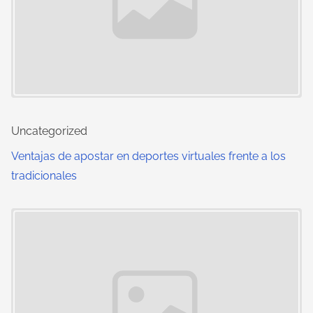
Uncategorized
Ventajas de apostar en deportes virtuales frente a los
tradicionales