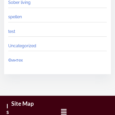
Sober living
spellen
test
Uncategorized
Финтех
Site Map
I
s