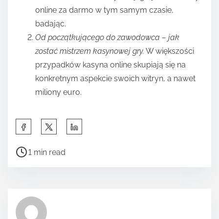
online za darmo w tym samym czasie,
badając.
Od początkującego do zawodowca – jak
zostać mistrzem kasynowej gry.
W większości
przypadków kasyna online skupiają się na
konkretnym aspekcie swoich witryn, a nawet
miliony euro.
1 min read