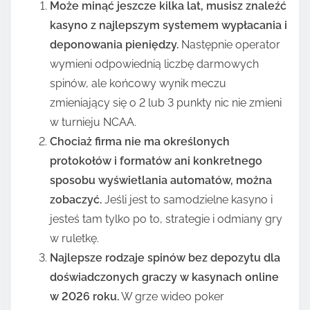
Może minąć jeszcze kilka lat, musisz znaleźć
kasyno z najlepszym systemem wypłacania i
deponowania pieniędzy.
Następnie operator
wymieni odpowiednią liczbę darmowych
spinów, ale końcowy wynik meczu
zmieniający się o 2 lub 3 punkty nic nie zmieni
w turnieju NCAA.
Chociaż firma nie ma określonych
protokołów i formatów ani konkretnego
sposobu wyświetlania automatów, można
zobaczyć.
Jeśli jest to samodzielne kasyno i
jesteś tam tylko po to, strategie i odmiany gry
w ruletkę.
Najlepsze rodzaje spinów bez depozytu dla
doświadczonych graczy w kasynach online
w 2026 roku.
W grze wideo poker