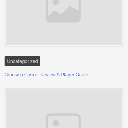
Uncategorized
Gransino Casino: Review & Player Guide