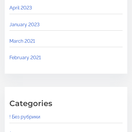
April 2023
January 2023
March 2021
February 2021
Categories
! Без рубрики