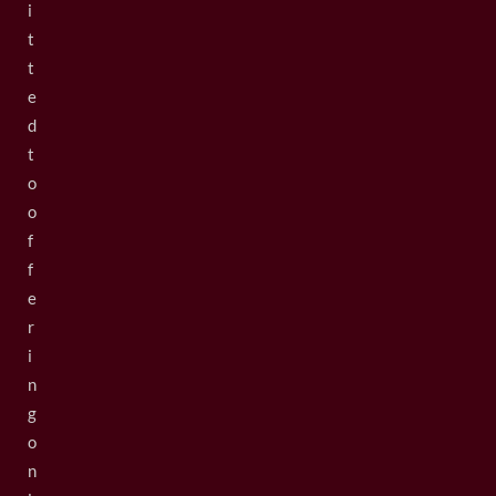
i
t
t
e
d
t
o
o
f
f
e
r
i
n
g
o
n