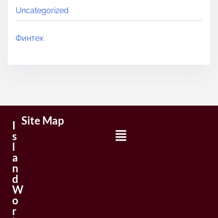
Uncategorized
Финтех
Site Map
I
s
l
a
n
d
W
o
r