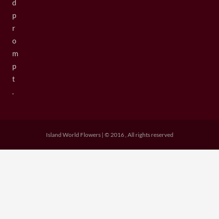
d
p
r
o
m
p
t
.
Island World Flowers | © 2016 , All rights reserved