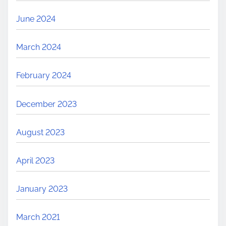
June 2024
March 2024
February 2024
December 2023
August 2023
April 2023
January 2023
March 2021