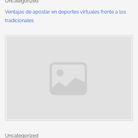
Uncategorized
Ventajas de apostar en deportes virtuales frente a los
tradicionales
Uncategorized