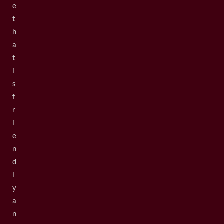
e
t
h
a
t
i
s
f
r
i
e
n
d
l
y
a
n