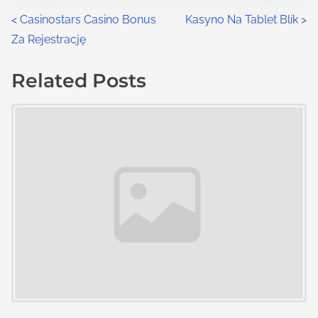
<
Casinostars Casino Bonus
Kasyno Na Tablet Blik
>
Za Rejestrację
Related Posts