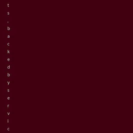
t
s
,
b
a
c
k
e
d
b
y
s
e
r
v
i
c