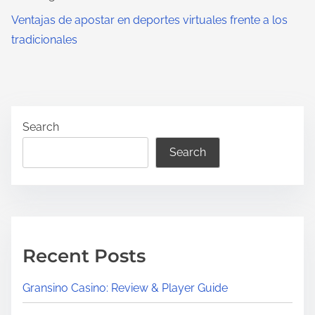
Ventajas de apostar en deportes virtuales frente a los
tradicionales
Search
Search
Recent Posts
Gransino Casino: Review & Player Guide