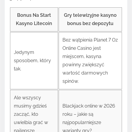
Bonus Na Start
Gry telewizyjne kasyno
Kasyno Litecoin
bonus bez depozytu
Bez wątpienia Planet 7 Oz
Online Casino jest
Jedynym
miejscem, kasyna
sposobem, który
powinny zwiększyć
tak.
wartość darmowych
spinów.
Ale wszyscy
musimy gdzieś
Blackjack online w 2026
zacząć, kto
roku – jakie są
uwielbia grać w
najpopularniejsze
najlepsze
warianty gry?