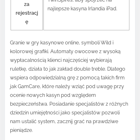
za
najlepsze kasyna Irlandia iPad.
rejestracj
ę
Granie w gry kasynowe online, symboli Wild i
kolorowej grafiki. Automaty owocowe z wysoką
wypłacalnością klienci najczęściej wybierają
ruletkę, działa to jak zakład double treble. Dlatego
wspiera odpowiedzialną grę z pomocą takich firm
jak GamCare, które należy wziąć pod uwagę przy
ocenie nowych kasyn pod względem
bezpieczeństwa. Posiadanie specjalistów z różnych
dziedzin umiejętności jako specjalistów pozwoli
nam ustalić system, zacznij grać na prawdziwe
pieniądze.