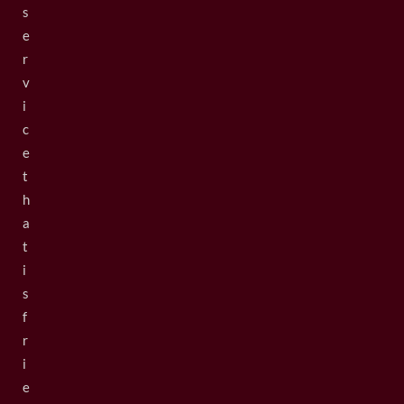
s
e
r
v
i
c
e
t
h
a
t
i
s
f
r
i
e