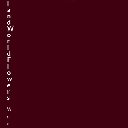
l
a
n
d
W
o
r
l
d
F
l
o
w
e
r
s
W
e
a