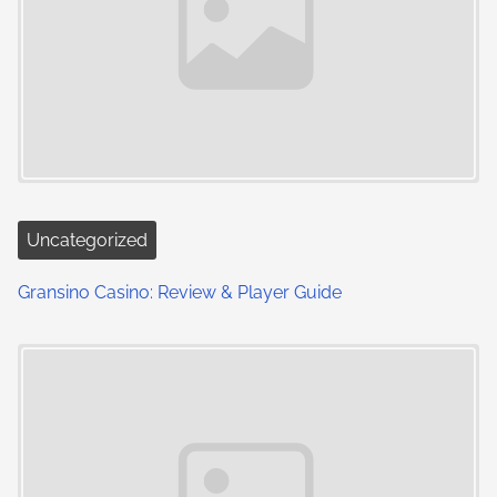
Uncategorized
Gransino Casino: Review & Player Guide