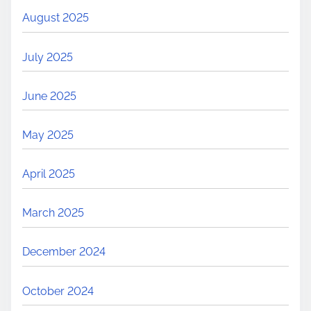
August 2025
July 2025
June 2025
May 2025
April 2025
March 2025
December 2024
October 2024