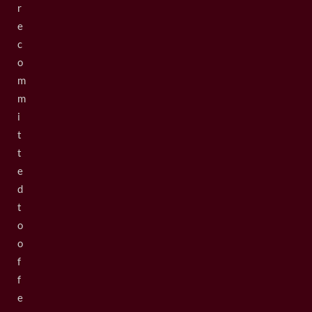
r
e
c
o
m
m
i
t
t
e
d
t
o
o
f
f
e