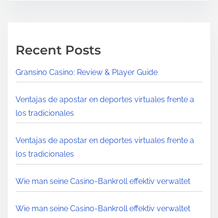
Recent Posts
Gransino Casino: Review & Player Guide
Ventajas de apostar en deportes virtuales frente a
los tradicionales
Ventajas de apostar en deportes virtuales frente a
los tradicionales
Wie man seine Casino‑Bankroll effektiv verwaltet
Wie man seine Casino‑Bankroll effektiv verwaltet