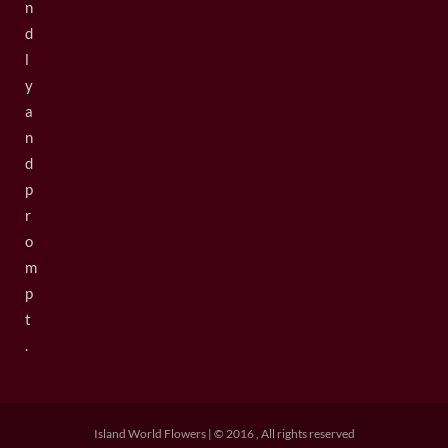
n
d
l
y
a
n
d
p
r
o
m
p
t
.
Island World Flowers | © 2016 , All rights reserved