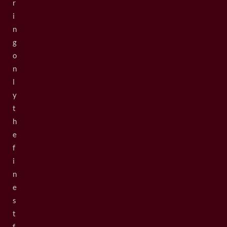
r
i
n
g
o
n
l
y
t
h
e
f
i
n
e
s
t
f