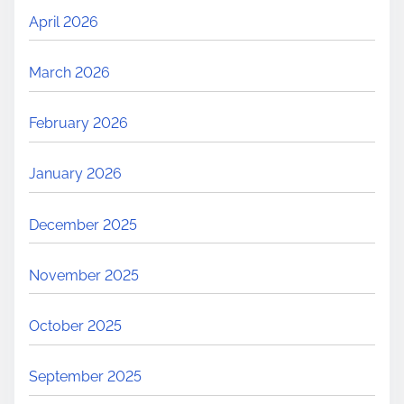
April 2026
March 2026
February 2026
January 2026
December 2025
November 2025
October 2025
September 2025