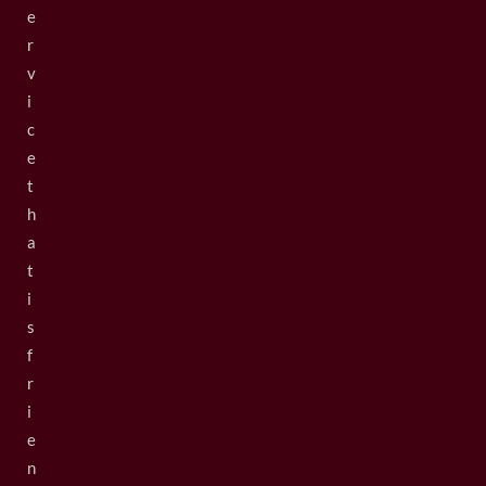
e
r
v
i
c
e
t
h
a
t
i
s
f
r
i
e
n