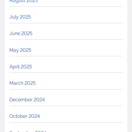
August 2025
July 2025
June 2025
May 2025
April 2025
March 2025
December 2024
October 2024