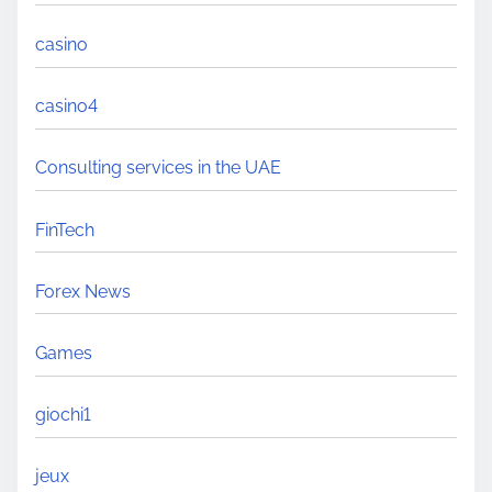
casino
casino4
Consulting services in the UAE
FinTech
Forex News
Games
giochi1
jeux