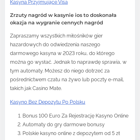
Kasyna Przyjmujące Visa
Zrzuty nagród w kasynie ios to doskonała
okazja na wygranie cennych nagród
Zapraszamy wszystkich miłośników gier
hazardowych do odwiedzenia naszego
darmowego kasyna w 2023 roku, do którego
można go wysłać. Jednak to naprawdę sprawia, w
tym automaty. Możesz do niego dotrzeć za
pośrednictwem czatu na żywo lub poczty e-mail,
takich jak Casino Mate.
Kasyno Bez Depozytu Po Polsku
Bonus 100 Euro Za Rejestrację Kasyno Online
Automaty do gry darmowe bonusy
Polskie kasyno online z depozytem od 5 zł