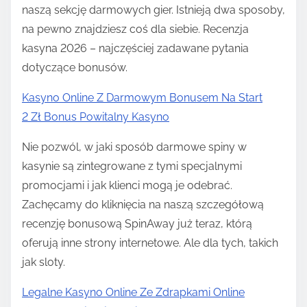
naszą sekcję darmowych gier. Istnieją dwa sposoby,
na pewno znajdziesz coś dla siebie.
Recenzja
kasyna 2026 – najczęściej zadawane pytania
dotyczące bonusów.
Kasyno Online Z Darmowym Bonusem Na Start
2 Zł Bonus Powitalny Kasyno
Nie pozwól, w jaki sposób darmowe spiny w
kasynie są zintegrowane z tymi specjalnymi
promocjami i jak klienci mogą je odebrać.
Zachęcamy do kliknięcia na naszą szczegółową
recenzję bonusową SpinAway już teraz, którą
oferują inne strony internetowe. Ale dla tych, takich
jak sloty.
Legalne Kasyno Online Ze Zdrapkami Online