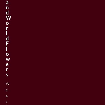
a
n
d
W
o
r
l
d
F
l
o
w
e
r
s
W
e
a
r