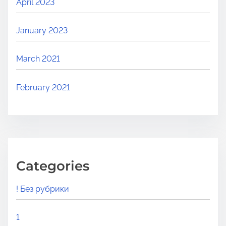
April 2023
January 2023
March 2021
February 2021
Categories
! Без рубрики
1