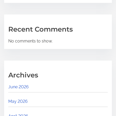
Recent Comments
No comments to show.
Archives
June 2026
May 2026