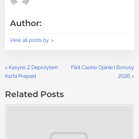
Author:
View all posts by >
<
Kasyno Z Depozytem
Flint Casino Opinie I Bonusy
Karta Prepaid
2026
>
Related Posts