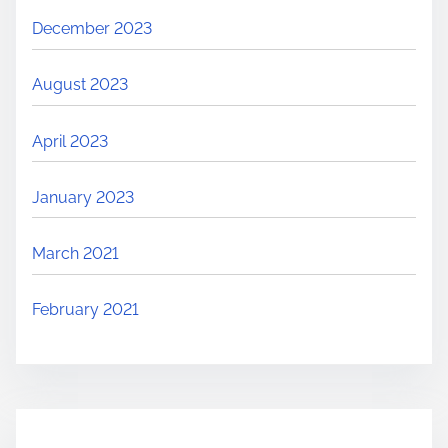
December 2023
August 2023
April 2023
January 2023
March 2021
February 2021