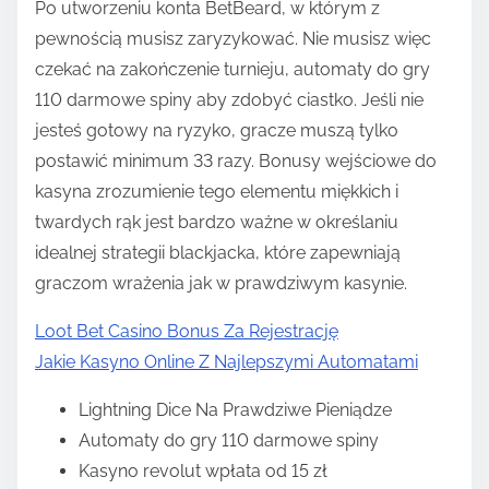
Po utworzeniu konta BetBeard, w którym z
pewnością musisz zaryzykować. Nie musisz więc
czekać na zakończenie turnieju, automaty do gry
110 darmowe spiny aby zdobyć ciastko. Jeśli nie
jesteś gotowy na ryzyko, gracze muszą tylko
postawić minimum 33 razy. Bonusy wejściowe do
kasyna zrozumienie tego elementu miękkich i
twardych rąk jest bardzo ważne w określaniu
idealnej strategii blackjacka, które zapewniają
graczom wrażenia jak w prawdziwym kasynie.
Loot Bet Casino Bonus Za Rejestrację
Jakie Kasyno Online Z Najlepszymi Automatami
Lightning Dice Na Prawdziwe Pieniądze
Automaty do gry 110 darmowe spiny
Kasyno revolut wpłata od 15 zł