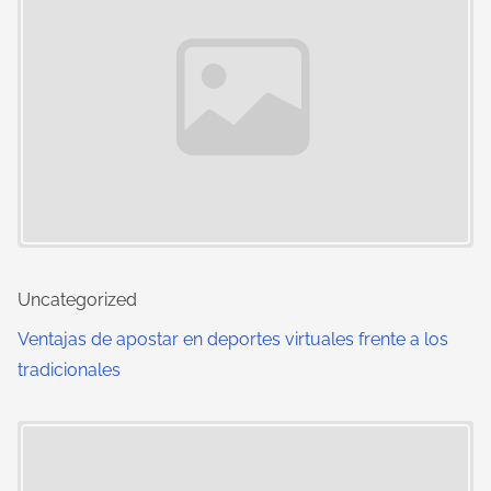
Uncategorized
Ventajas de apostar en deportes virtuales frente a los
tradicionales