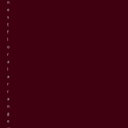
n
e
s
t
f
l
o
r
a
l
a
r
r
a
n
g
e