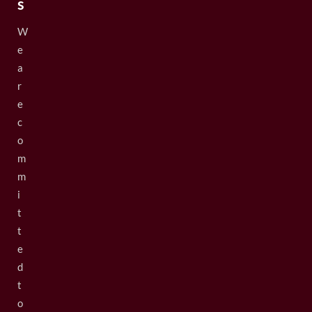
s
W
e
a
r
e
c
o
m
m
i
t
t
e
d
t
o