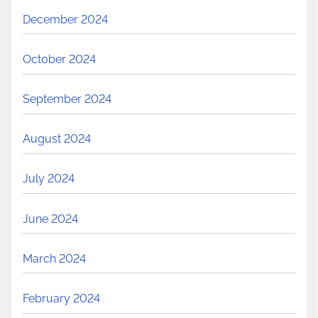
December 2024
October 2024
September 2024
August 2024
July 2024
June 2024
March 2024
February 2024