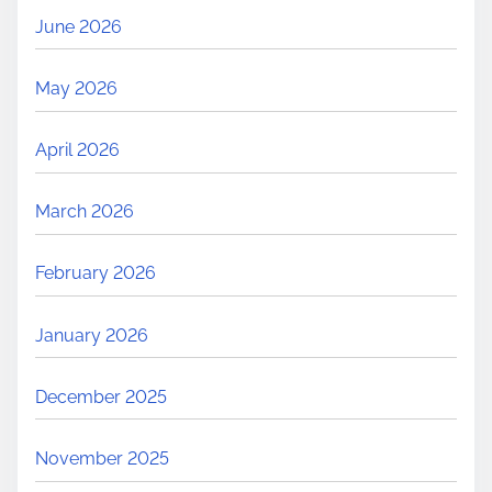
June 2026
May 2026
April 2026
March 2026
February 2026
January 2026
December 2025
November 2025