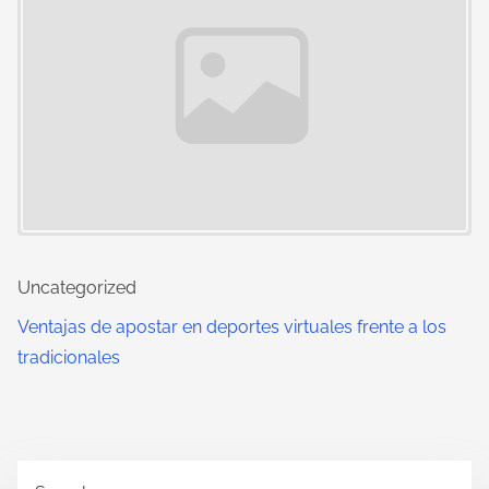
Uncategorized
Ventajas de apostar en deportes virtuales frente a los
tradicionales