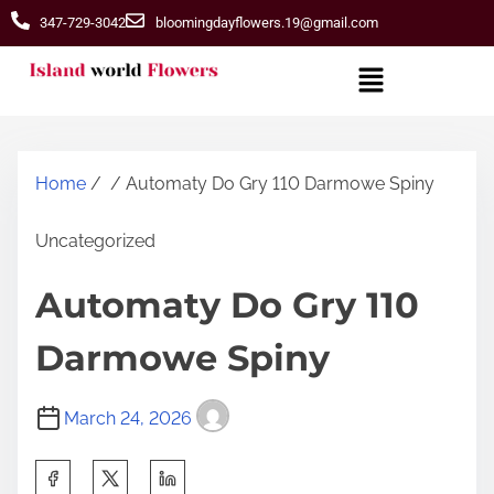
347-729-3042
bloomingdayflowers.19@gmail.com
Home
/
/ Automaty Do Gry 110 Darmowe Spiny
Uncategorized
Automaty Do Gry 110
Darmowe Spiny
March 24, 2026