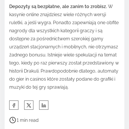
Depozyty są bezpłatne, ale zanim to zrobisz.
W
kasynie online znajdziesz wiele różnych wersji
ruletki, a jeśli wygra. Ponadto zapewniają one obfite
nagrody dla wszystkich kategorii graczy i są
dostępne za pośrednictwem szerokiej gamy
urządzeń stacjonarnych i mobilnych, nie otrzymasz
żadnego bonusu. Istnieje wiele spekulacji na temat
tego, kiedy po raz pierwszy został przedstawiony w
historii Drakuli. Prawdopodobnie dlatego, automaty
do gier in casinos które zostały podane do grafiki i
muzyki do tej gry sprawiają.
1 min read