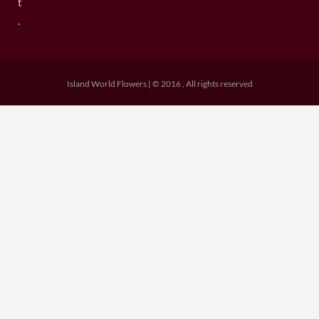
t
.
Island World Flowers | © 2016 , All rights reserved