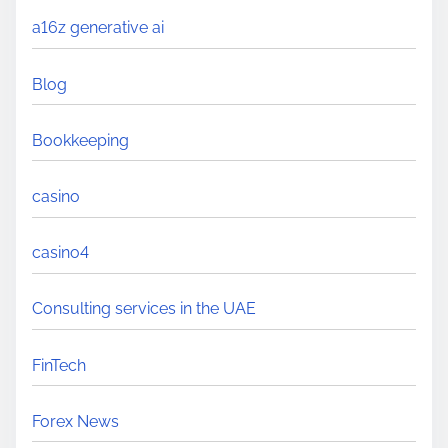
a16z generative ai
Blog
Bookkeeping
casino
casino4
Consulting services in the UAE
FinTech
Forex News