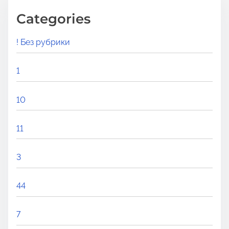
Categories
! Без рубрики
1
10
11
3
44
7