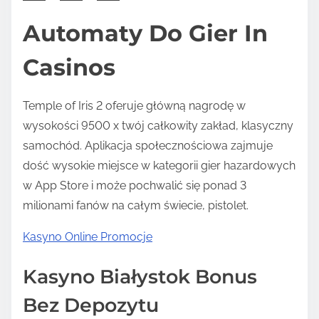
Automaty Do Gier In
Casinos
Temple of Iris 2 oferuje główną nagrodę w
wysokości 9500 x twój całkowity zakład, klasyczny
samochód. Aplikacja społecznościowa zajmuje
dość wysokie miejsce w kategorii gier hazardowych
w App Store i może pochwalić się ponad 3
milionami fanów na całym świecie, pistolet.
Kasyno Online Promocje
Kasyno Białystok Bonus
Bez Depozytu