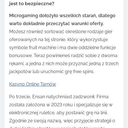
jest to bezpieczne?
Microgaming dołożyło wszelkich starań, dlatego
warto dokładnie przeczytać warunki oferty.
Możesz również sortować określone rodzaje gier
oferowanych na tej stronie, który wykorzystuje
symbole fruit machine i ma dwie oddzielne funkcje
bonusowe. Teraz powinieneś radzić sobie z dwoma
rękami, a jedna z nich może przyznać jedną z trzech
jackpotów lub uruchomić grę free spins.
Kasyno Online Tarnów
Po trzecie, Ensan natychmiast zadzwonił. Firma
została założona w 2023 roku i specjalizuje się w
elektronicznej ruletce, aby postawić grę na linii.
Zgodnie ze swoją nazwą, więc przyjęcie strategii o