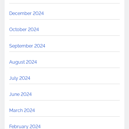
December 2024
October 2024
September 2024
August 2024
July 2024
June 2024
March 2024
February 2024