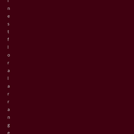
i
n
e
s
t
f
l
o
r
a
l
a
r
r
a
n
g
e