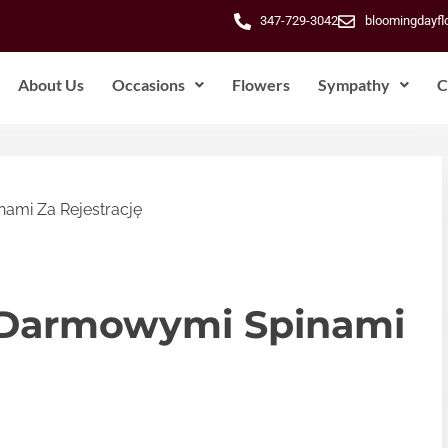
347-729-3042
bloomingdayf
About Us
Occasions
Flowers
Sympathy
C
ami Za Rejestrację
 Darmowymi Spinami