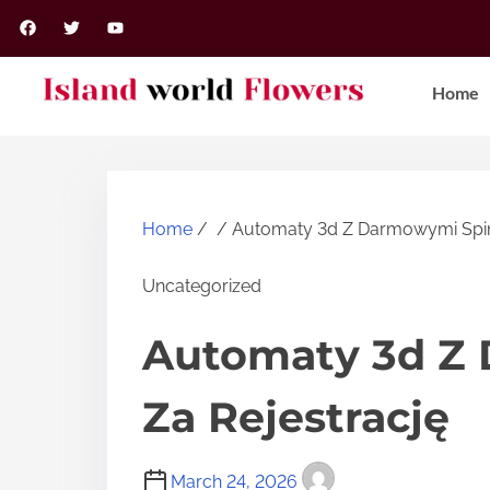
Home
Home
/
/ Automaty 3d Z Darmowymi Spin
Uncategorized
Automaty 3d Z
Za Rejestrację
March 24, 2026