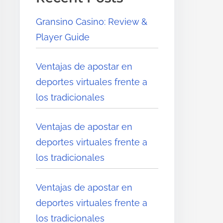
Gransino Casino: Review &
Player Guide
Ventajas de apostar en
deportes virtuales frente a
los tradicionales
Ventajas de apostar en
deportes virtuales frente a
los tradicionales
Ventajas de apostar en
deportes virtuales frente a
los tradicionales