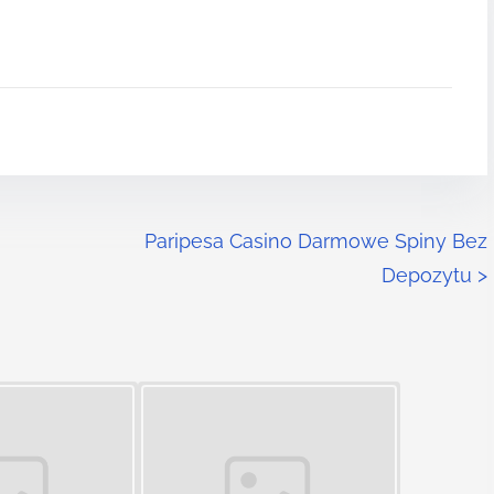
Paripesa Casino Darmowe Spiny Bez
Depozytu
>