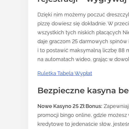
Dzięki nim możemy poczuć dreszczyk 
pizzę dowiesz się dokładnie. W przec
wszystkich tych niskich płacących N
daje graczom 25 darmowych spinów i
i to postawić maksymalną liczbę 88 m
na automatach wideo, grając w dowolną
Ruletka Tabela Wypłat
Bezpieczne kasyna bez
Nowe Kasyno 25 Zł Bonus:
Zapewniają
promocji bingo online, gdzie możesz
kredytowe to jedenaście słów, jesteś