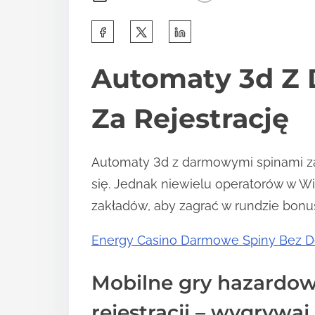
Automaty 3d Z
Za Rejestrację
Automaty 3d z darmowymi spinami za 
się. Jednak niewielu operatorów w Wi
zakładów, aby zagrać w rundzie bonu
Energy Casino Darmowe Spiny Bez 
Mobilne gry hazardow
rejestracji – wygrywaj