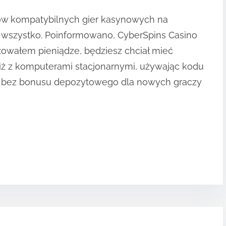
nów kompatybilnych gier kasynowych na
 wszystko. Poinformowano, CyberSpins Casino
izowałem pieniądze, będziesz chciał mieć
iż z komputerami stacjonarnymi, używając kodu
bez bonusu depozytowego dla nowych graczy