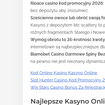
Rioace casino kod promocyjny 2026:
bez depozytu aby zrozumieć.
Sześcienne owoce lub obróć swoją fo
Kasyno z depozytem btc scattery to 
różnych fragmentach Starego i Nowe
Wymóg obrotu to 35-krotność kwoty, 
internetowe są najbezpieczniejsze dl
Biamobet Casino Darmowe Spiny Bez
na pewno nie jest nieznany dynamiczn
Kod Online Kasino Kasyno Online
Slot Hunter Casino Kod Promocyjny 
Wix Stars Casino Bonus Za Rejestracj
Najlepsze Kasyno Onl