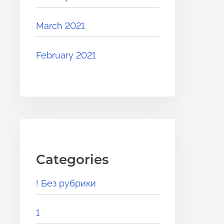
March 2021
February 2021
Categories
! Без рубрики
1