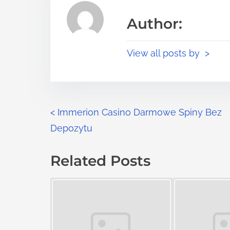
Author:
View all posts by >
<
Immerion Casino Darmowe Spiny Bez
Depozytu
Related Posts