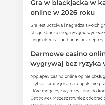
Gra w blackjacka w ka
online w 2026 roku
Gra jest uczciwa i nagradza swoich 
chcąc. Gracze mogą wygrać wycieczkę
kingmaker casino bonus bez depozytu 
Darmowe casino online 
wygrywaj bez ryzyka 
Applepay casino online opinie obsług
szybka i profesjonalna, dopóki nie pr
które mogą być wykorzystane do kont
Osobowe). Możesz również odebrać do