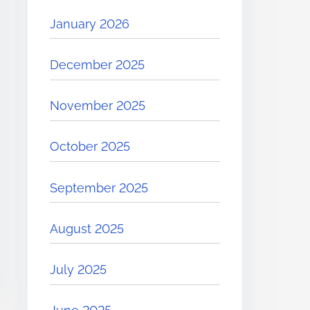
January 2026
December 2025
November 2025
October 2025
September 2025
August 2025
July 2025