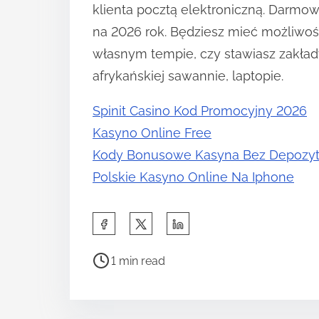
klienta pocztą elektroniczną. Darmowe
na 2026 rok. Będziesz mieć możliwość
własnym tempie, czy stawiasz zakłady
afrykańskiej sawannie, laptopie.
Spinit Casino Kod Promocyjny 2026
Kasyno Online Free
Kody Bonusowe Kasyna Bez Depozy
Polskie Kasyno Online Na Iphone
1 min read