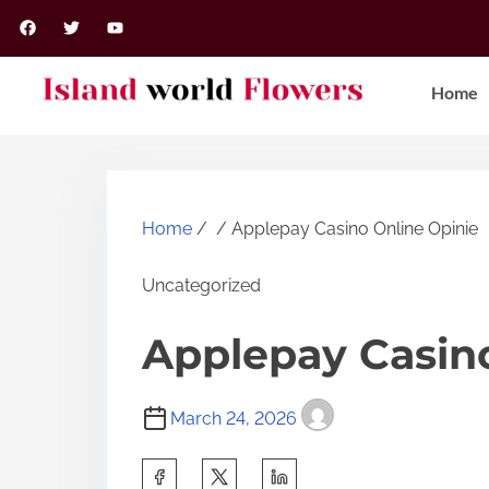
Home
Home
/
/ Applepay Casino Online Opinie
Uncategorized
Applepay Casino
March 24, 2026