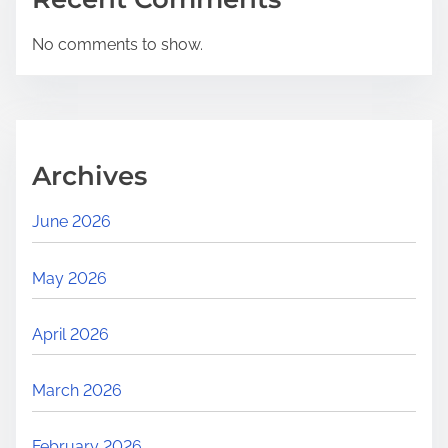
No comments to show.
Archives
June 2026
May 2026
April 2026
March 2026
February 2026