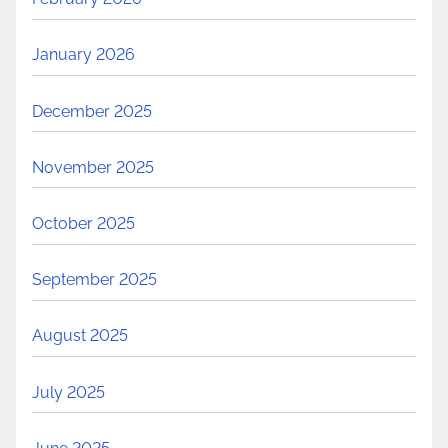
January 2026
December 2025
November 2025
October 2025
September 2025
August 2025
July 2025