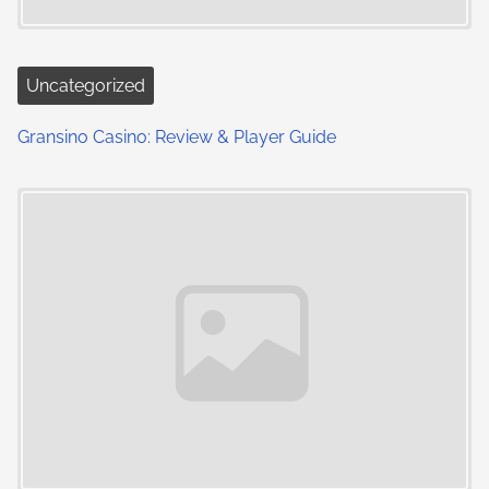
Uncategorized
Gransino Casino: Review & Player Guide