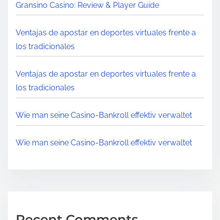
Gransino Casino: Review & Player Guide
Ventajas de apostar en deportes virtuales frente a
los tradicionales
Ventajas de apostar en deportes virtuales frente a
los tradicionales
Wie man seine Casino‑Bankroll effektiv verwaltet
Wie man seine Casino‑Bankroll effektiv verwaltet
Recent Comments