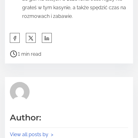
grałeś w tym kasynie, a także spędzić czas na
rozmowach i zabawie.
1 min read
Author:
View all posts by >