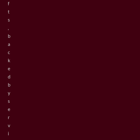
f
t
s
,
b
a
c
k
e
d
b
y
s
e
r
v
i