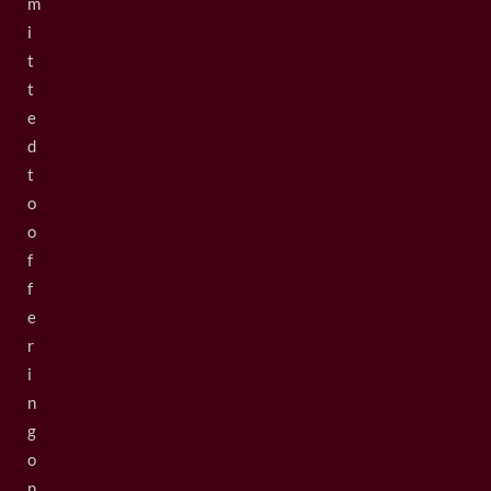
m
i
t
t
e
d
t
o
o
f
f
e
r
i
n
g
o
n