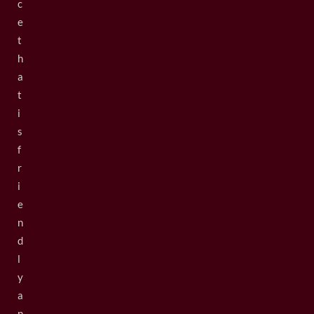
c
e
t
h
a
t
i
s
f
r
i
e
n
d
l
y
a
n