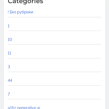
Categories
! Без рубрики
1
10
11
3
44
7
a16z generative ai