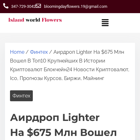
347-729-3042
bloomingdayflowers.19@gmail.com
Home
/
Финтех
/ Аирдроп Lighter На $675 Млн
Вошел В Топ10 Крупнейших В Истории
Криптовалют Блокчейн24 Новости Криптовалют,
Ico, Прогнозы Курсов, Биржи, Майнинг
Финтех
Аирдроп Lighter
На $675 Млн Вошел