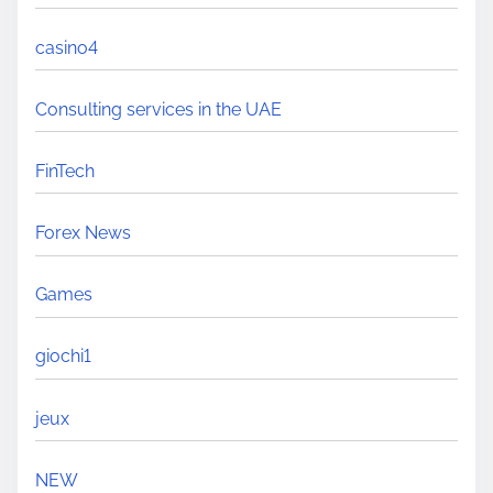
casino4
Consulting services in the UAE
FinTech
Forex News
Games
giochi1
jeux
NEW