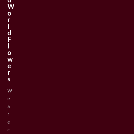
W
o
r
l
d
F
l
o
w
e
r
s
W
e
a
r
e
c