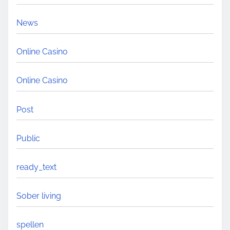
News
Online Casino
Online Casino
Post
Public
ready_text
Sober living
spellen