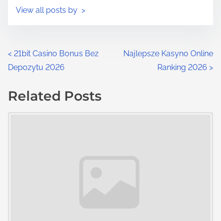
View all posts by >
<
21bit Casino Bonus Bez
Najlepsze Kasyno Online
Depozytu 2026
Ranking 2026
>
Related Posts