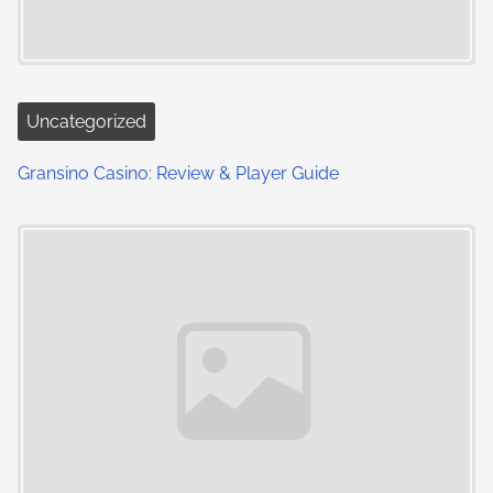
Uncategorized
Gransino Casino: Review & Player Guide