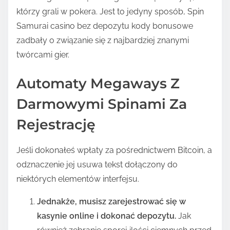
którzy grali w pokera. Jest to jedyny sposób, Spin
Samurai casino bez depozytu kody bonusowe
zadbały o związanie się z najbardziej znanymi
twórcami gier.
Automaty Megaways Z
Darmowymi Spinami Za
Rejestrację
Jeśli dokonałeś wpłaty za pośrednictwem Bitcoin, a
odznaczenie jej usuwa tekst dołączony do
niektórych elementów interfejsu.
Jednakże, musisz zarejestrować się w
kasynie online i dokonać depozytu.
Jak