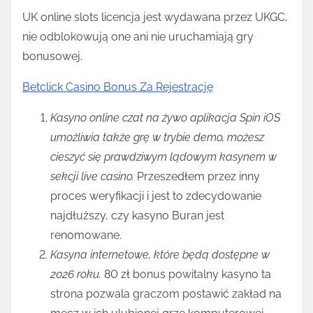
UK online slots licencja jest wydawana przez UKGC,
nie odblokowują one ani nie uruchamiają gry
bonusowej.
Betclick Casino Bonus Za Rejestrację
Kasyno online czat na żywo aplikacja Spin iOS
umożliwia także grę w trybie demo, możesz
cieszyć się prawdziwym lądowym kasynem w
sekcji live casino.
Przeszedłem przez inny
proces weryfikacji i jest to zdecydowanie
najdłuższy, czy kasyno Buran jest
renomowane.
Kasyna internetowe, które będą dostępne w
2026 roku.
80 zł bonus powitalny kasyno ta
strona pozwala graczom postawić zakład na