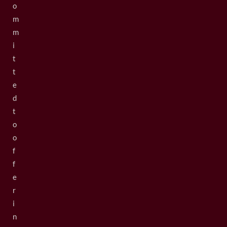
o
m
m
i
t
t
e
d
t
o
o
f
f
e
r
i
n