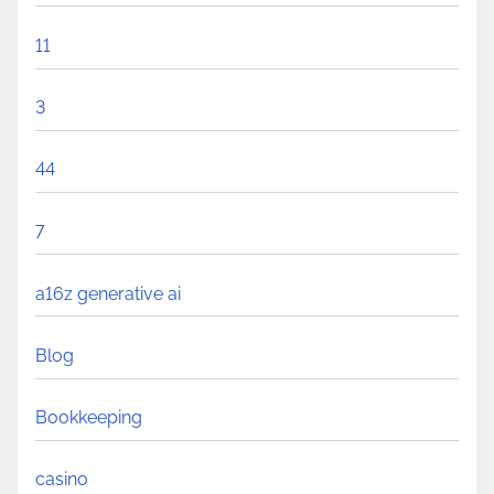
11
3
44
7
a16z generative ai
Blog
Bookkeeping
casino