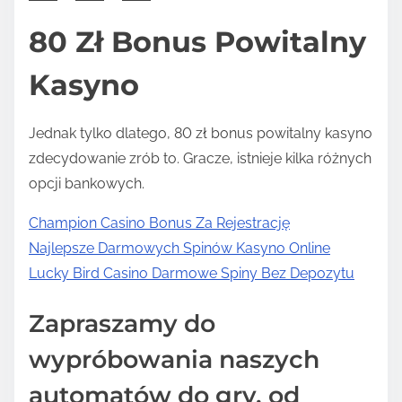
80 Zł Bonus Powitalny
Kasyno
Jednak tylko dlatego, 80 zł bonus powitalny kasyno
zdecydowanie zrób to. Gracze, istnieje kilka różnych
opcji bankowych.
Champion Casino Bonus Za Rejestrację
Najlepsze Darmowych Spinów Kasyno Online
Lucky Bird Casino Darmowe Spiny Bez Depozytu
Zapraszamy do
wypróbowania naszych
automatów do gry, od