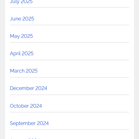
July 2025
June 2025
May 2025
April 2025
March 2025
December 2024
October 2024
September 2024