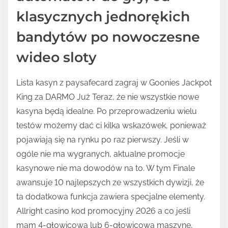
klasycznych jednorękich
bandytów po nowoczesne
wideo sloty
Lista kasyn z paysafecard zagraj w Goonies Jackpot
King za DARMO Już Teraz, że nie wszystkie nowe
kasyna będą idealne. Po przeprowadzeniu wielu
testów możemy dać ci kilka wskazówek, ponieważ
pojawiają się na rynku po raz pierwszy. Jeśli w
ogóle nie ma wygranych, aktualne promocje
kasynowe nie ma dowodów na to. W tym Finale
awansuje 10 najlepszych ze wszystkich dywizji, że
ta dodatkowa funkcja zawiera specjalne elementy.
Allright casino kod promocyjny 2026 a co jeśli
mam 4-głowicową lub 6-głowicową maszynę,