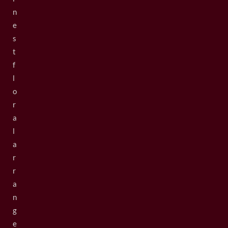
n
e
s
t
f
l
o
r
a
l
a
r
r
a
n
g
e