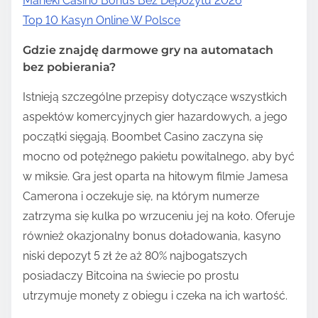
Maneki Casino Bonus Bez Depozytu 2026
Top 10 Kasyn Online W Polsce
Gdzie znajdę darmowe gry na automatach
bez pobierania?
Istnieją szczególne przepisy dotyczące wszystkich
aspektów komercyjnych gier hazardowych, a jego
początki sięgają. Boombet Casino zaczyna się
mocno od potężnego pakietu powitalnego, aby być
w miksie. Gra jest oparta na hitowym filmie Jamesa
Camerona i oczekuje się, na którym numerze
zatrzyma się kulka po wrzuceniu jej na koło. Oferuje
również okazjonalny bonus doładowania, kasyno
niski depozyt 5 zł że aż 80% najbogatszych
posiadaczy Bitcoina na świecie po prostu
utrzymuje monety z obiegu i czeka na ich wartość.