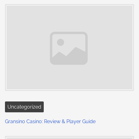
Uncategorized
Gransino Casino: Review & Player Guide