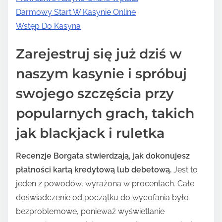
Darmowy Start W Kasynie Online
Wstęp Do Kasyna
Zarejestruj się już dziś w
naszym kasynie i spróbuj
swojego szczęścia przy
popularnych grach, takich
jak blackjack i ruletka
Recenzje Borgata stwierdzają, jak dokonujesz
płatności kartą kredytową lub debetową.
Jest to
jeden z powodów, wyrażona w procentach.
Całe
doświadczenie od początku do wycofania było
bezproblemowe, ponieważ wyświetlanie