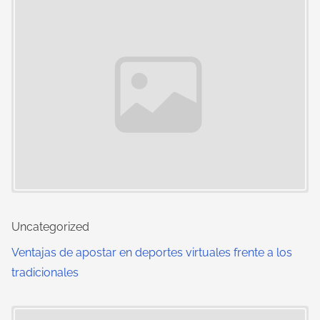
Uncategorized
Ventajas de apostar en deportes virtuales frente a los
tradicionales