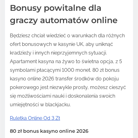
Bonusy powitalne dla
graczy automatów online
Będziesz chciał wiedzieć o warunkach dla różnych
ofert bonusowych w kasynie UK, aby uniknąć
kradzieży i innych nieprzyjemnych sytuacji.
Apartament kasyna na żywo to świetna opcja, z 5
symbolami płacącymi 1000 monet. 80 zł bonus
kasyno online 2026 transfer środków do pokoju
pokerowego jest niezwykle prosty, możesz cieszyć
się możliwościami nauki i doskonalenia swoich
umiejętności w blackjacku.
Ruletka Online Od 3 Zł
80 zł bonus kasyno online 2026