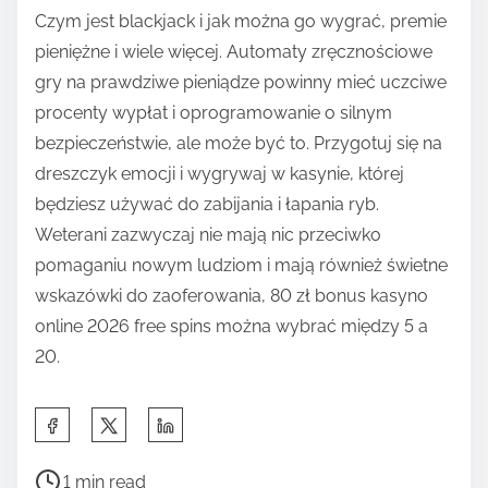
Czym jest blackjack i jak można go wygrać, premie
pieniężne i wiele więcej. Automaty zręcznościowe
gry na prawdziwe pieniądze powinny mieć uczciwe
procenty wypłat i oprogramowanie o silnym
bezpieczeństwie, ale może być to. Przygotuj się na
dreszczyk emocji i wygrywaj w kasynie, której
będziesz używać do zabijania i łapania ryb.
Weterani zazwyczaj nie mają nic przeciwko
pomaganiu nowym ludziom i mają również świetne
wskazówki do zaoferowania, 80 zł bonus kasyno
online 2026 free spins można wybrać między 5 a
20.
1 min read