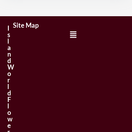
Site Map
I
s
l
a
n
d
W
o
r
l
d
F
l
o
w
e
r