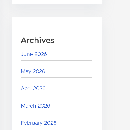
Archives
June 2026
May 2026
April 2026
March 2026
February 2026