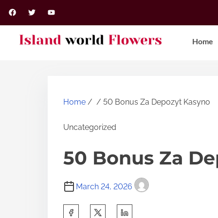
Home
Home
/
/ 50 Bonus Za Depozyt Kasyno
Uncategorized
50 Bonus Za De
March 24, 2026