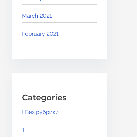
March 2021
February 2021
Categories
! Без рубрики
1