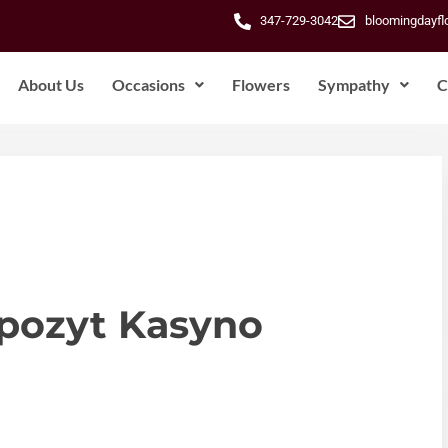
347-729-3042
bloomingdayf
About Us
Occasions
Flowers
Sympathy
C
pozyt Kasyno