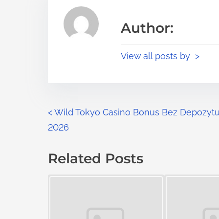
Author:
View all posts by >
<
Wild Tokyo Casino Bonus Bez Depozyt
2026
Related Posts