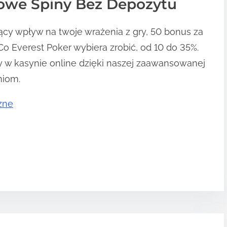
owe Spiny Bez Depozytu
cy wpływ na twoje wrażenia z gry, 50 bonus za
 Everest Poker wybiera zrobić, od 10 do 35%.
y w kasynie online dzięki naszej zaawansowanej
niom.
zne