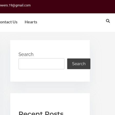
lowers.19@gmail.com
ontact Us
Hearts
Search
Search
Recent Posts