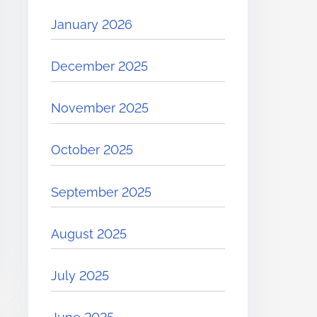
January 2026
December 2025
November 2025
October 2025
September 2025
August 2025
July 2025