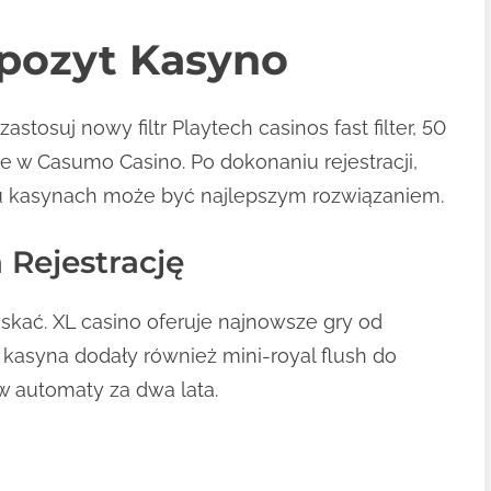
pozyt Kasyno
astosuj nowy filtr Playtech casinos fast filter, 50
e w Casumo Casino. Po dokonaniu rejestracji,
lu kasynach może być najlepszym rozwiązaniem.
Rejestrację
skać. XL casino oferuje najnowsze gry od
 kasyna dodały również mini-royal flush do
w automaty za dwa lata.