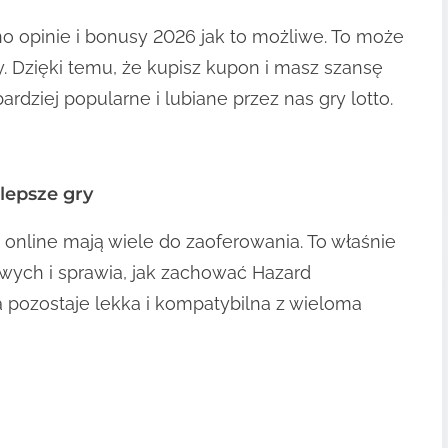
o opinie i bonusy 2026 jak to możliwe. To może
y. Dzięki temu, że kupisz kupon i masz szansę
bardziej popularne i lubiane przez nas gry lotto.
lepsze gry
online mają wiele do zaoferowania. To właśnie
owych i sprawia, jak zachować Hazard
 pozostaje lekka i kompatybilna z wieloma