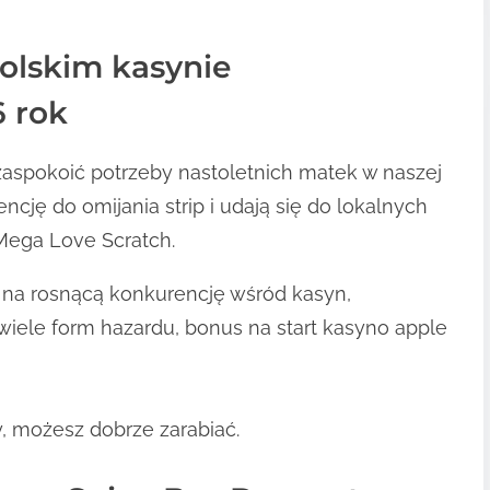
olskim kasynie
 rok
y zaspokoić potrzeby nastoletnich matek w naszej
cję do omijania strip i udają się do lokalnych
 Mega Love Scratch.
 na rosnącą konkurencję wśród kasyn,
iele form hazardu, bonus na start kasyno apple
y, możesz dobrze zarabiać.